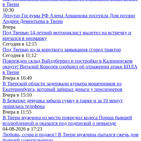
в Твери
10:30
Депутат Госдумы РФ Алена Аршинова посетила Дом поэзии
Андрея Дементьева в Твери
Вчера
Под Тверью 14-летний мотоциклист вылетел на встречку и
врезался в иномарку
Сегодня в
12:15
Под Тверью из-за короткого замыкания сгорел трактор
Сегодня в
11:12
Поврежден склад Вайлдберриз и постройки в Калининском
округе! Виталий Королев сообщил об отражении атаки БПЛА
в Твери
Вчера в
16:49
В Тверской области задержали курьера мошенников из
Екатеринбурга, который забирал деньги у пенсионеров
Вчера в
15:10
В Бежецке девушка забыла сумку в парке и за 10 минут
лишилась телефона
Вчера в
11:55
В Твери мужчина из мести повредил колеса Порша бывшей
возлюбленной и оказался под подпиской о невыезде
04-08-2026 в
17:23
Любовь, ссора и поджог! В Твери мужчина пытался сжечь дом
бывшей сожительницы