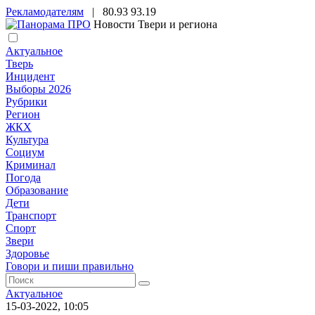
Рекламодателям
|
80.93
93.19
Новости Твери и региона
Актуальное
Тверь
Инцидент
Выборы 2026
Рубрики
Регион
ЖКХ
Культура
Социум
Криминал
Погода
Образование
Дети
Транспорт
Спорт
Звери
Здоровье
Говори и пиши правильно
Актуальное
15-03-2022, 10:05