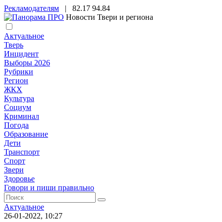
Рекламодателям
|
82.17
94.84
Новости Твери и региона
Актуальное
Тверь
Инцидент
Выборы 2026
Рубрики
Регион
ЖКХ
Культура
Социум
Криминал
Погода
Образование
Дети
Транспорт
Спорт
Звери
Здоровье
Говори и пиши правильно
Актуальное
26-01-2022, 10:27