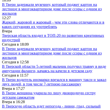
18:09
В Твери задержали мужчину, который поджег картон на
лестнице в многоквартирном доме после ссоры с одним из
жильцов
12:27
Жаркий, жаровой и жаровый - чем эти слова отличаются и в
каких ситуациях их употреблять
Вчера
Тверская область входит в ТОП-20 по развитию креативных
индустрий
Сегодня в
18:09
В Твери задержали мужчину, который поджег картон на
лестнице в многоквартирном доме после ссоры с одним из
жильцов
Сегодня в
12:58
В Тверской области 5-летний мальчик получил травму в виде
ампутации фаланги, качаясь на качели в детском саду
Сегодня в
11:57
В Твери водитель иномарки врезался в машину такси и зажал
двух людей, в том числе 7-летнюю пассажирку
Вчера в
17:27
В Твери женщина ударила по лицу двоюродную сестру
детским самокатом
Вчера в
16:28
В Тверскую область идет непогода - ливни, град, сильный