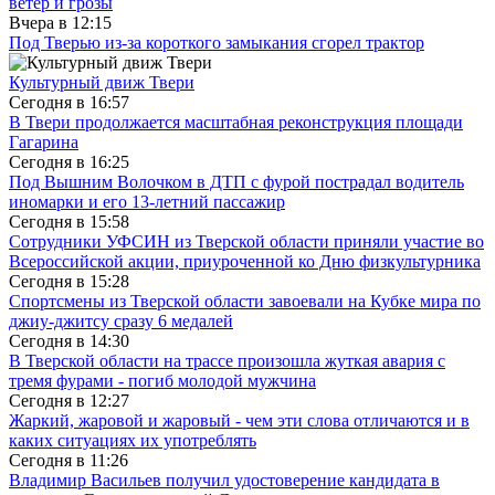
ветер и грозы
Вчера в
12:15
Под Тверью из-за короткого замыкания сгорел трактор
Культурный движ Твери
Сегодня в
16:57
В Твери продолжается масштабная реконструкция площади
Гагарина
Сегодня в
16:25
Под Вышним Волочком в ДТП с фурой пострадал водитель
иномарки и его 13-летний пассажир
Сегодня в
15:58
Сотрудники УФСИН из Тверской области приняли участие во
Всероссийской акции, приуроченной ко Дню физкультурника
Сегодня в
15:28
Спортсмены из Тверской области завоевали на Кубке мира по
джиу-джитсу сразу 6 медалей
Сегодня в
14:30
В Тверской области на трассе произошла жуткая авария с
тремя фурами - погиб молодой мужчина
Сегодня в
12:27
Жаркий, жаровой и жаровый - чем эти слова отличаются и в
каких ситуациях их употреблять
Сегодня в
11:26
Владимир Васильев получил удостоверение кандидата в