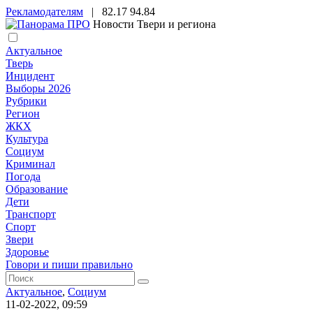
Рекламодателям
|
82.17
94.84
Новости Твери и региона
Актуальное
Тверь
Инцидент
Выборы 2026
Рубрики
Регион
ЖКХ
Культура
Социум
Криминал
Погода
Образование
Дети
Транспорт
Спорт
Звери
Здоровье
Говори и пиши правильно
Актуальное
,
Социум
11-02-2022, 09:59