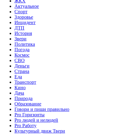
ЖКХ
Актуальное
Спорт
Здоровье
Инцидент
ДТП
История
Звери
Политика
Погода
Космос
СВО
Деньги
Страна
Еда
Транспорт
Кино
Дача
Природа
Образование
Говори и пиши правильно
Pro Горизонты
Pro людей и нелюдей
Pro Работу
Культурный движ Твери