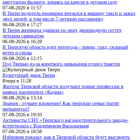
ампутации фаланги, качаясь на качели в детском саду
07-08-2026 в
11:57
В Твери водитель иномарки врезался в машину такси и зажал
двух людей, в том числе 7-летнюю пассажирку
06-08-2026 в
17:27
В Твери женщина ударила по лицу двоюродную сестру
детским самокатом
06-08-2026 в
16:28
В Тверскую область идет непогода - ливни, град, сильный
ветер и грозы
06-08-2026 в
12:15
Под Тверью из-за короткого замыкания сгорел трактор
Культурный движ Твери
Вчера в
11:28
Жители Тверской области получают новые профессии в
рамках нацпроекта «Кадры»
08-08-2026 в
13:14
Знания - лучшее вложение! Как тверские семьи тратят
маткапитал?
07-08-2026 в
19:10
Активисты СНТ «Тверского вагоностроительного завода»
встретились с Владимиром Васильевым
07-08-2026 в
18:58
Избирком показал, как в Тверской области будут выглядеть