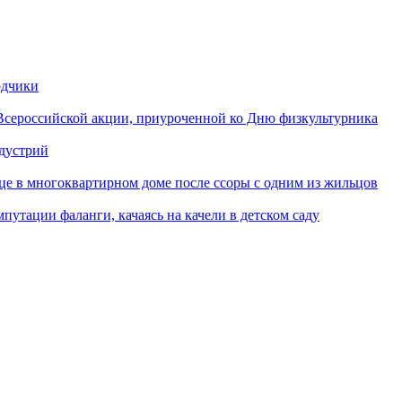
одчики
Всероссийской акции, приуроченной ко Дню физкультурника
ндустрий
це в многоквартирном доме после ссоры с одним из жильцов
путации фаланги, качаясь на качели в детском саду