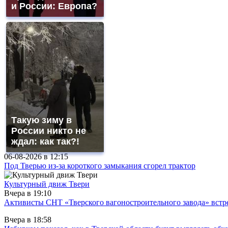
и России: Европа?
Такую зиму в
России никто не
ждал: как так?!
06-08-2026 в
12:15
Под Тверью из-за короткого замыкания сгорел трактор
Культурный движ Твери
Вчера в
19:10
Активисты СНТ «Тверского вагоностроительного завода» вст
Вчера в
18:58