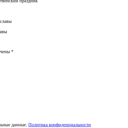
ственский праздник
лавы
ечены
*
льные данные.
Политика конфиденциальности