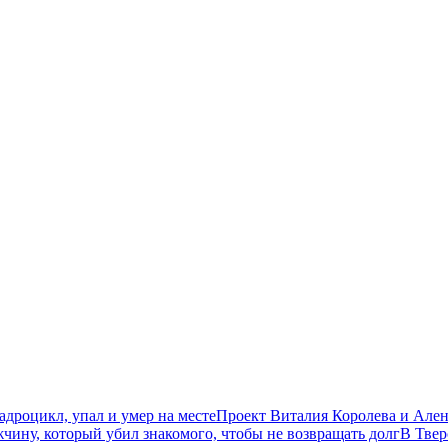
дроцикл, упал и умер на месте
Проект Виталия Королева и Ален
чину, который убил знакомого, чтобы не возвращать долг
В Твер