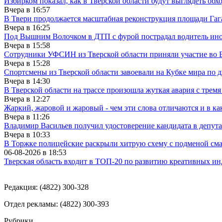
Избирком показал, как в Тверской области будут выглядеть обх
Вчера в
16:57
В Твери продолжается масштабная реконструкция площади Гаг
Вчера в
16:25
Под Вышним Волочком в ДТП с фурой пострадал водитель ино
Вчера в
15:58
Сотрудники УФСИН из Тверской области приняли участие во 
Вчера в
15:28
Спортсмены из Тверской области завоевали на Кубке мира по 
Вчера в
14:30
В Тверской области на трассе произошла жуткая авария с трем
Вчера в
12:27
Жаркий, жаровой и жаровый - чем эти слова отличаются и в ка
Вчера в
11:26
Владимир Васильев получил удостоверение кандидата в депут
Вчера в
10:33
В Торжке полицейские раскрыли хитрую схему с подменой см
06-08-2026 в
18:53
Тверская область входит в ТОП-20 по развитию креативных и
Редакция: (4822) 300-328
Отдел рекламы: (4822) 300-393
Рубрики