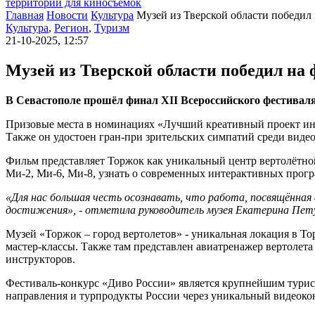
территории для киносъемок
Главная
Новости
Культура
Музей из Тверской области победил
Культура
,
Регион
,
Туризм
21-10-2025, 12:57
Музей из Тверской области победил на
В Севастополе прошёл финал XII Всероссийского фестиваля-
Призовые места в номинациях «Лучший креативный проект инду
Также он удостоен гран-при зрительских симпатий среди виде
Фильм представляет Торжок как уникальный центр вертолётно
Ми-2, Ми-6, Ми-8, узнать о современных интерактивных прогр
«Для нас большая честь осознавать, что работа, посвящённая
достижения», - отметила руководитель музея Екатерина Пет
Музей «Торжок – город вертолетов» - уникальная локация в Т
мастер-классы. Также там представлен авиатренажер вертолет
инструкторов.
Фестиваль-конкурс «Диво России» является крупнейшим турист
направления и турпродукты России через уникальный видеоко