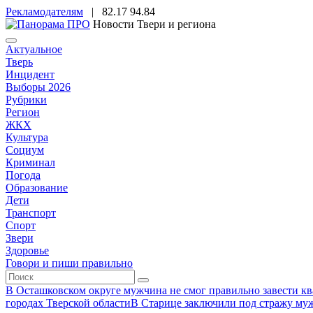
Рекламодателям
|
82.17
94.84
Новости Твери и региона
Актуальное
Тверь
Инцидент
Выборы 2026
Рубрики
Регион
ЖКХ
Культура
Социум
Криминал
Погода
Образование
Дети
Транспорт
Спорт
Звери
Здоровье
Говори и пиши правильно
В Осташковском округе мужчина не смог правильно завести ква
городах Тверской области
В Старице заключили под стражу муж