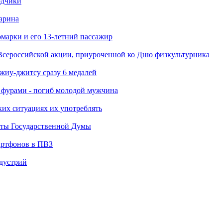
одчики
арина
марки и его 13-летний пассажир
Всероссийской акции, приуроченной ко Дню физкультурника
джиу-джитсу сразу 6 медалей
я фурами - погиб молодой мужчина
ких ситуациях их употреблять
аты Государственной Думы
артфонов в ПВЗ
ндустрий