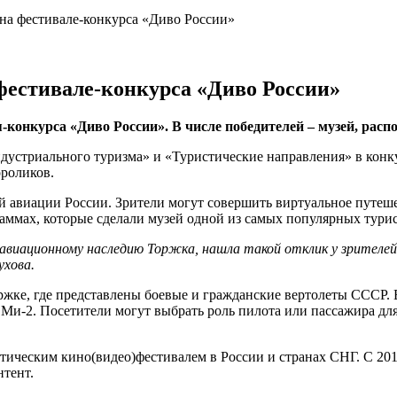
 на фестивале-конкурса «Диво России»
 фестивале-конкурса «Диво России»
конкурса «Диво России». В числе победителей – музей, расп
стриального туризма» и «Туристические направления» в конкур
ороликов.
й авиации России. Зрители могут совершить виртуальное путеш
аммах, которые сделали музей одной из самых популярных тури
 авиационному наследию Торжка, нашла такой отклик у зрителей
ухова.
оржке, где представлены боевые и гражданские вертолеты СССР.
а Ми-2. Посетители могут выбрать роль пилота или пассажира д
ическим кино(видео)фестивалем в России и странах СНГ. С 201
нтент.