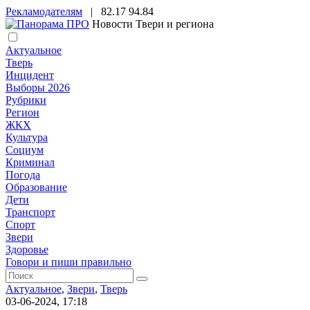
Рекламодателям
|
82.17
94.84
Новости Твери и региона
Актуальное
Тверь
Инцидент
Выборы 2026
Рубрики
Регион
ЖКХ
Культура
Социум
Криминал
Погода
Образование
Дети
Транспорт
Спорт
Звери
Здоровье
Говори и пиши правильно
Актуальное
,
Звери
,
Тверь
03-06-2024, 17:18