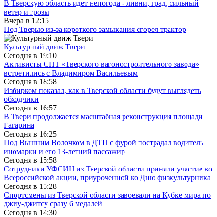
В Тверскую область идет непогода - ливни, град, сильный
ветер и грозы
Вчера в
12:15
Под Тверью из-за короткого замыкания сгорел трактор
Культурный движ Твери
Сегодня в
19:10
Активисты СНТ «Тверского вагоностроительного завода»
встретились с Владимиром Васильевым
Сегодня в
18:58
Избирком показал, как в Тверской области будут выглядеть
обходчики
Сегодня в
16:57
В Твери продолжается масштабная реконструкция площади
Гагарина
Сегодня в
16:25
Под Вышним Волочком в ДТП с фурой пострадал водитель
иномарки и его 13-летний пассажир
Сегодня в
15:58
Сотрудники УФСИН из Тверской области приняли участие во
Всероссийской акции, приуроченной ко Дню физкультурника
Сегодня в
15:28
Спортсмены из Тверской области завоевали на Кубке мира по
джиу-джитсу сразу 6 медалей
Сегодня в
14:30