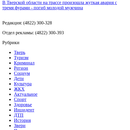
В Тверской области на трассе произошла жуткая авария с
тремя фурами - погиб молодой мужчина
Редакция: (4822) 300-328
Отдел рекламы: (4822) 300-393
Рубрики
Тверь
Туризм
Криминал
Регион
Социум
Дети
Культура
ЖКХ
Актуальное
Спорт
Здоровье
Инцидент
ДТП
История
Звери