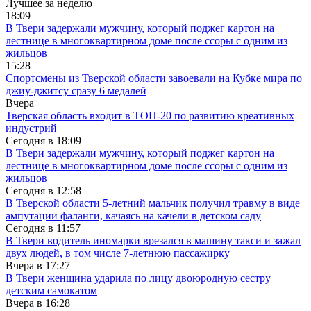
Лучшее за неделю
18:09
В Твери задержали мужчину, который поджег картон на
лестнице в многоквартирном доме после ссоры с одним из
жильцов
15:28
Спортсмены из Тверской области завоевали на Кубке мира по
джиу-джитсу сразу 6 медалей
Вчера
Тверская область входит в ТОП-20 по развитию креативных
индустрий
Сегодня в
18:09
В Твери задержали мужчину, который поджег картон на
лестнице в многоквартирном доме после ссоры с одним из
жильцов
Сегодня в
12:58
В Тверской области 5-летний мальчик получил травму в виде
ампутации фаланги, качаясь на качели в детском саду
Сегодня в
11:57
В Твери водитель иномарки врезался в машину такси и зажал
двух людей, в том числе 7-летнюю пассажирку
Вчера в
17:27
В Твери женщина ударила по лицу двоюродную сестру
детским самокатом
Вчера в
16:28