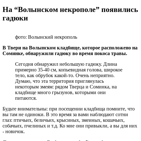
На “Волынском некрополе” появились
гадюки
фото: Волынский некрополь
В Твери на Волынском кладбище, которое расположено на
Соминке, обнаружили гадюку во время покоса травы.
Сегодня обнаружил небольшую гадюку. Длина
примерно 35-40 см, копьевидная голова, широкое
тело, как обрубок какой-то. Очень неприятно.
Думаю, что эта территория приглянулась
некоторым змеям: рядом Тверца и Соминка, на
кладбище много грызунов, которыми они
питаются.
Будьте внимательны: при посещении кладбища помните, что
вы там не одиноки. В это время за вами наблюдают сотни
глаз: птичьих, беличьих, крысиных, змеиных, кошачьих,
собачьих, пчелиных и т.д. Ко мне они привыкли, а вы для них
- новичок.