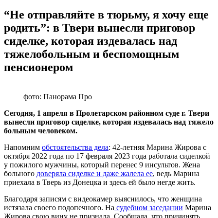
“Не отправляйте в тюрьму, я хочу еще
родить”: в Твери вынесли приговор
сиделке, которая издевалась над
тяжелобольным и беспомощным
пенсионером
фото: Панорама Про
Сегодня, 1 апреля в Пролетарском районном суде г. Твери
вынесли приговор сиделке, которая издевалась над тяжело
больным человеком.
Напомним
обстоятельства дела
: 42-летняя Марина Жирова с
октября 2022 года по 17 февраля 2023 года работала сиделкой
у пожилого мужчины, который перенес 9 инсультов. Жена
больного
доверяла сиделке и даже жалела ее
, ведь Марина
приехала в Тверь из Донецка и здесь ей было негде жить.
Благодаря записям с видеокамер выяснилось, что женщина
истязала своего подопечного. На
судебном заседании
Марина
Жирова свою вину не признала. Сообщала, что причинять