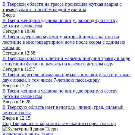
В Тверской области на трассе произошла жуткая авария с
тремя фурами - погиб молодой мужчина
Вчера
В Твери женщина ударила по лицу двоюродную сестру
детским самокатом
Сегодня в
18:09
В Твери задержали мужчину, который поджег картон на
лестнице в многоквартирном доме после ссоры с одним из
жильцов
Сегодня в
12:58
В Тверской области 5-летний мальчик получил травму в виде
ампутации фаланги, качаясь на качели в детском саду
Сегодня в
11:57
В Твери водитель иномарки врезался в машину такси и зажал
двух людей, в том числе 7-летнюю пассажирку
Вчера в
17:27
В Твери женщина ударила по лицу двоюродную сестру
детским самокатом
Вчера в
16:28
В Тверскую область идет непогода - ливни, град, сильный
ветер и грозы
Вчера в
12:15
Под Тверью из-за короткого замыкания сгорел трактор
Культурный движ Твери