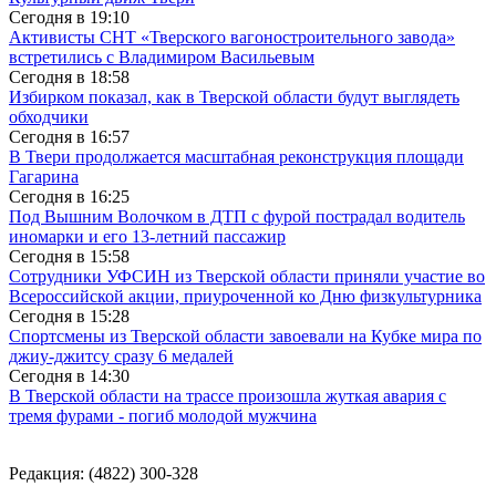
Сегодня в
19:10
Активисты СНТ «Тверского вагоностроительного завода»
встретились с Владимиром Васильевым
Сегодня в
18:58
Избирком показал, как в Тверской области будут выглядеть
обходчики
Сегодня в
16:57
В Твери продолжается масштабная реконструкция площади
Гагарина
Сегодня в
16:25
Под Вышним Волочком в ДТП с фурой пострадал водитель
иномарки и его 13-летний пассажир
Сегодня в
15:58
Сотрудники УФСИН из Тверской области приняли участие во
Всероссийской акции, приуроченной ко Дню физкультурника
Сегодня в
15:28
Спортсмены из Тверской области завоевали на Кубке мира по
джиу-джитсу сразу 6 медалей
Сегодня в
14:30
В Тверской области на трассе произошла жуткая авария с
тремя фурами - погиб молодой мужчина
Редакция: (4822) 300-328