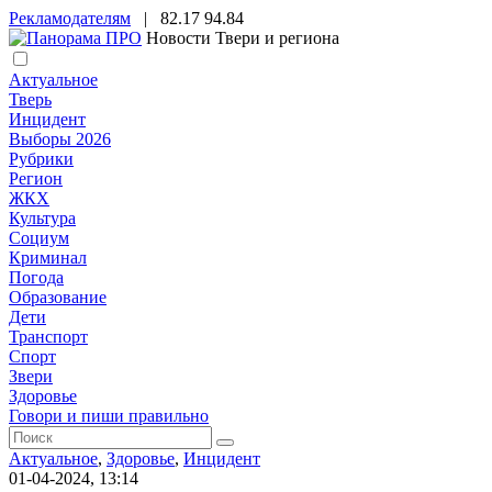
Рекламодателям
|
82.17
94.84
Новости Твери и региона
Актуальное
Тверь
Инцидент
Выборы 2026
Рубрики
Регион
ЖКХ
Культура
Социум
Криминал
Погода
Образование
Дети
Транспорт
Спорт
Звери
Здоровье
Говори и пиши правильно
Актуальное
,
Здоровье
,
Инцидент
01-04-2024, 13:14