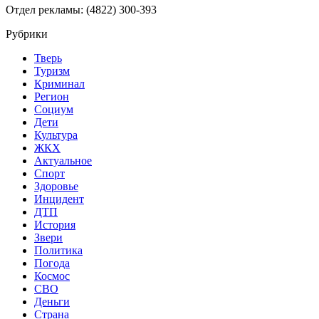
Отдел рекламы: (4822) 300-393
Рубрики
Тверь
Туризм
Криминал
Регион
Социум
Дети
Культура
ЖКХ
Актуальное
Спорт
Здоровье
Инцидент
ДТП
История
Звери
Политика
Погода
Космос
СВО
Деньги
Страна