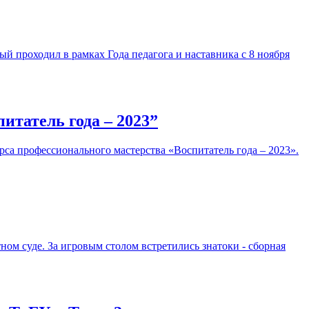
й проходил в рамках Года педагога и наставника с 8 ноября
итатель года – 2023”
са профессионального мастерства «Воспитатель года – 2023».
тном суде. За игровым столом встретились знатоки - сборная