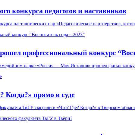
ого конкурса педагогов и наставников
урса наставнических пар «Педагогическое партнерство», которы
прошел профессиональный конкурс “Восп
тимедийном парке «Россия — Моя История» прошел финал конкур
? Когда?» прямо в суде
 факультета ТвГУ сыграли в «Что? Где? Когда?» в Тверском облас