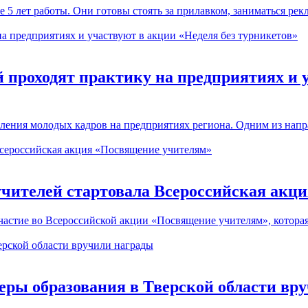
 лет работы. Они готовы стоять за прилавком, заниматься рекл
 проходят практику на предприятиях и 
ления молодых кадров на предприятиях региона. Одним из напр
учителей стартовала Всероссийская акц
стие во Всероссийской акции «Посвящение учителям», которая 
еры образования в Тверской области вр