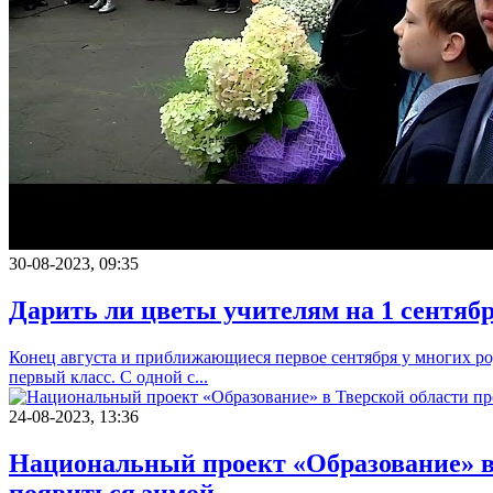
30-08-2023, 09:35
Дарить ли цветы учителям на 1 сентяб
Конец августа и приближающиеся первое сентября у многих род
первый класс. С одной с...
24-08-2023, 13:36
Национальный проект «Образование» в 