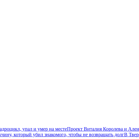
дроцикл, упал и умер на месте
Проект Виталия Королева и Ален
чину, который убил знакомого, чтобы не возвращать долг
В Твер