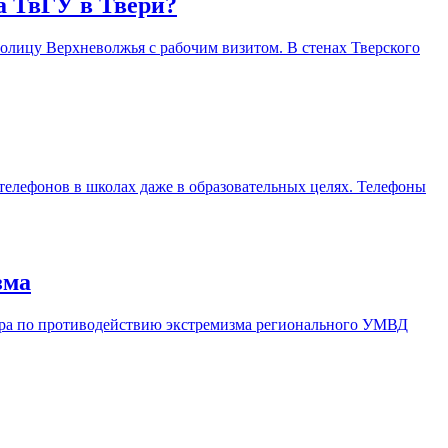
а ТвГУ в Твери?
олицу Верхневолжья с рабочим визитом. В стенах Тверского
 телефонов в школах даже в образовательных целях. Телефоны
зма
тра по противодействию экстремизма регионального УМВД