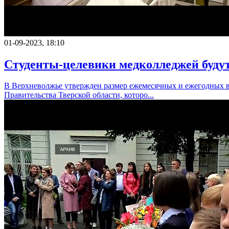
01-09-2023, 18:10
Студенты-целевики медколледжей буду
В Верхневолжье утвержден размер ежемесячных и ежегодных в
Правительства Тверской области, которо...