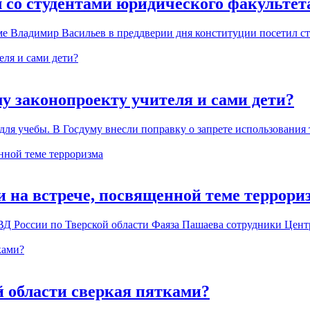
 со студентами юридического факультет
е Владимир Васильев в преддверии дня конституции посетил ст
му законопроекту учителя и сами дети?
для учебы. В Госдуму внесли поправку о запрете использования
и на встрече, посвященной теме террори
ВД России по Тверской области Фаяза Пашаева сотрудники Цен
й области сверкая пятками?