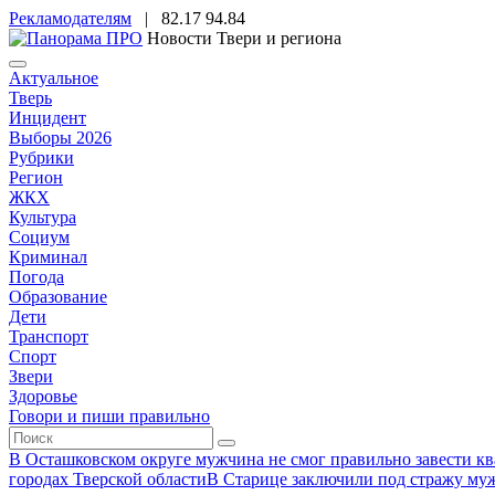
Рекламодателям
|
82.17
94.84
Новости Твери и региона
Актуальное
Тверь
Инцидент
Выборы 2026
Рубрики
Регион
ЖКХ
Культура
Социум
Криминал
Погода
Образование
Дети
Транспорт
Спорт
Звери
Здоровье
Говори и пиши правильно
В Осташковском округе мужчина не смог правильно завести ква
городах Тверской области
В Старице заключили под стражу муж