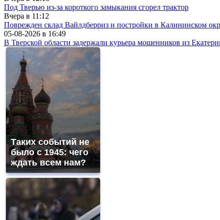
Под Тверью из-за короткого замыкания сгорел трактор
Вчера в
11:12
Поврежден склад Вайлдберриз и постройки в Калининском окр
05-08-2026 в
16:49
В Тверской области задержали курьера мошенников из Екатери
Таких событий не
было с 1945: чего
ждать всем нам?