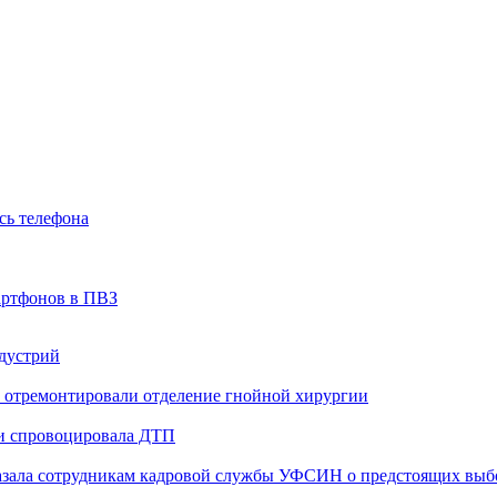
сь телефона
артфонов в ПВЗ
ндустрий
 отремонтировали отделение гнойной хирургии
 и спровоцировала ДТП
казала сотрудникам кадровой службы УФСИН о предстоящих выб