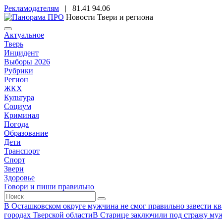
Рекламодателям
|
81.41
94.06
Новости Твери и региона
Актуальное
Тверь
Инцидент
Выборы 2026
Рубрики
Регион
ЖКХ
Культура
Социум
Криминал
Погода
Образование
Дети
Транспорт
Спорт
Звери
Здоровье
Говори и пиши правильно
В Осташковском округе мужчина не смог правильно завести ква
городах Тверской области
В Старице заключили под стражу муж