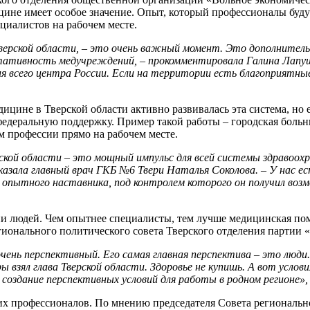
цине имеет особое значение. Опыт, который профессионалы буд
циалистов на рабочем месте.
верской области, – это очень важный момент. Это дополнител
ьтативность медучреждений, – прокомментировала Галина Лапуш
 всего центра России. Если на территории есть благоприятные
дицине в Тверской области активно развивалась эта система, но
едеральную поддержку. Пример такой работы – городская больн
ям профессии прямо на рабочем месте.
ской области – это мощный импульс для всей системы здравоох
азала главный врач ГКБ №6 Твери Наталья Соколова. – У нас ес
ли опытного наставника, под контролем которого он получил в
зни людей. Чем опытнее специалисты, тем лучше медицинская по
ионального политического совета Тверского отделения партии 
чень перспективный. Его самая главная перспектива – это люди.
 взял глава Тверской области. Здоровье не купишь. А вот услови
оздание перспективных условий для работы в родном регионе»,
их профессионалов. По мнению председателя Совета региональн