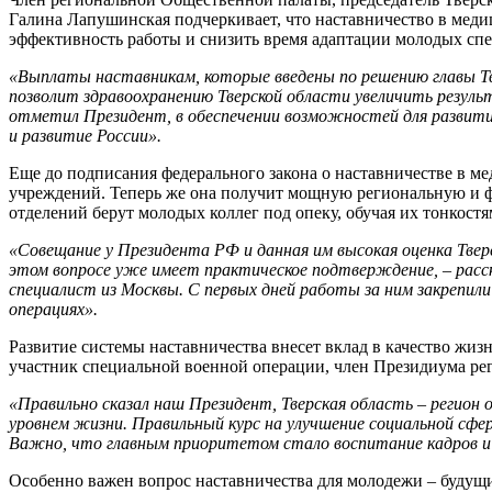
Галина Лапушинская подчеркивает, что наставничество в меди
эффективность работы и снизить время адаптации молодых спе
«Выплаты наставникам, которые введены по решению главы Т
позволит здравоохранению Тверской области увеличить резул
отметил Президент, в обеспечении возможностей для развития
и развитие России».
Еще до подписания федерального закона о наставничестве в ме
учреждений. Теперь же она получит мощную региональную и ф
отделений берут молодых коллег под опеку, обучая их тонкост
«Совещание у Президента РФ и данная им высокая оценка Твер
этом вопросе уже имеет практическое подтверждение, – расск
специалист из Москвы. С первых дней работы за ним закрепи
операциях».
Развитие системы наставничества внесет вклад в качество жи
участник специальной военной операции, член Президиума рег
«Правильно сказал наш Президент, Тверская область – регион о
уровнем жизни. Правильный курс на улучшение социальной сферы
Важно, что главным приоритетом стало воспитание кадров и с
Особенно важен вопрос наставничества для молодежи – будущ