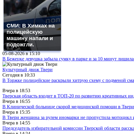
СМИ: В Химках на
полицейскую
машину напали и
подожгли.
05-08-2026 в
15:10
В Бежецке девушка забыла сумку в парке и за 10 минут лишила
Культурный движ Твери
Сегодня в
10:33
В Торжке полицейские раскрыли хитрую схему с подменой см
Вчера в
18:53
Тверская область входит в ТОП-20 по развитию креативных и
Вчера в
16:55
В Клинической больнице скорой медицинской помощи в Твери
Вчера в
15:35
В Твери женщина за рулем иномарки не пропустила мотоцикл
Вчера в
14:55
Председатель избирательной комиссии Тверской области расс
Вчера в
14:24