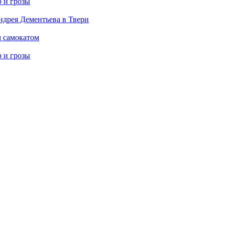
р и грозы
дрея Дементьева в Твери
м самокатом
р и грозы