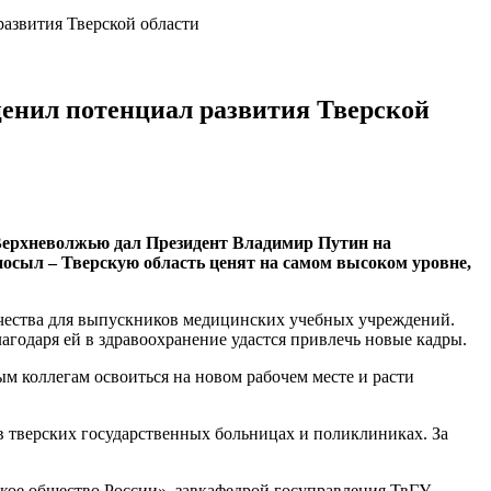
азвития Тверской области
енил потенциал развития Тверской
 Верхневолжью дал Президент Владимир Путин на
осыл – Тверскую область ценят на самом высоком уровне,
чества для выпускников медицинских учебных учреждений.
агодаря ей в здравоохранение удастся привлечь новые кадры.
ым коллегам освоиться на новом рабочем месте и расти
в тверских государственных больницах и поликлиниках. За
кое общество России», завкафедрой госуправления ТвГУ