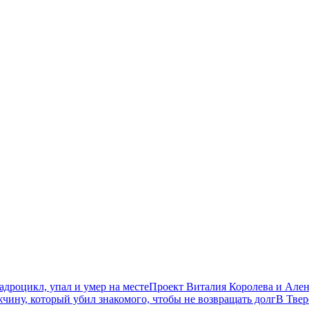
дроцикл, упал и умер на месте
Проект Виталия Королева и Ален
чину, который убил знакомого, чтобы не возвращать долг
В Твер