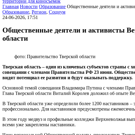
территории для киносъемок
Главная
Новости
Образование
Общественные деятели и активи
Образование
,
Регион
,
Социум
24-06-2026, 17:51
Общественные деятели и активисты Ве
области
фото: Правительство Тверской области
Тверская область – один из ключевых субъектов страны с
совещании с членами Правительства РФ 23 июня. Обществе
видят потенциал ее развития и будут оказывать поддержку.
Основной темой совещания Владимира Путина с членами Прави
Глава Тверской области Виталий Королев доложил об опыте Вер
В Тверской области уже определили более 1200 наставников – 
профессионально. Для наставников предусмотрены ежемесячны
В этом году медвуз и профильные колледжи Верхневолжья выпу
всеми уже закреплены наставники.
Член региональной Общественной палаты, председатель Тверс