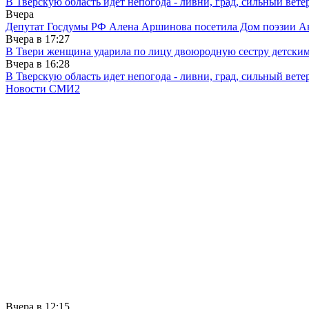
В Тверскую область идет непогода - ливни, град, сильный вете
Вчера
Депутат Госдумы РФ Алена Аршинова посетила Дом поэзии Ан
Вчера в
17:27
В Твери женщина ударила по лицу двоюродную сестру детски
Вчера в
16:28
В Тверскую область идет непогода - ливни, град, сильный вете
Новости СМИ2
Вчера в
12:15