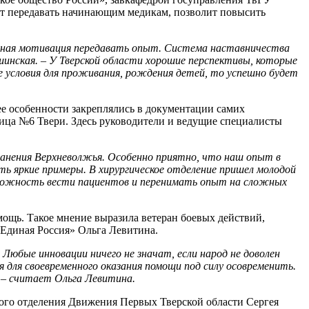
ут передавать начинающим медикам, позволит повысить
ьная мотивация передавать опыт. Система наставничества
инская. – У Тверской области хорошие перспективы, которые
 условия для проживания, рождения детей, то успешно будет
 ее особенности закреплялись в документации самих
ица №6 Твери. Здесь руководители и ведущие специалисты
ранения Верхневолжья. Особенно приятно, что наш опыт в
ть яркие примеры. В хирургическое отделение пришел молодой
озможность вести пациентов и перенимать опыт на сложных
мощь. Такое мнение выразила ветеран боевых действий,
«Единая Россия» Ольга Левитина.
 Любые инновации ничего не значат, если народ не доволен
я для своевременного оказания помощи под силу осовременить.
 – считает Ольга Левитина.
ого отделения Движения Первых Тверской области Сергея