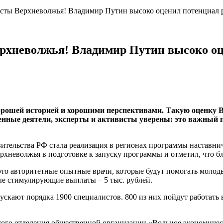
сты Верхневолжья! Владимир Путин высоко оценил потенциал р
рхневолжья! Владимир Путин высоко оц
 хорошей историей и хорошими перспективами. Такую оценку
нные деятели, эксперты и активисты уверены: это важный п
тельства РФ стала реализация в регионах программы наставни
хневолжья в подготовке к запуску программы и отметил, что бл
это авторитетные опытные врачи, которые будут помогать молод
е стимулирующие выплаты – 5 тыс. рублей.
скают порядка 1900 специалистов. 800 из них пойдут работать 
кого отделения общественной организации «Вольное экономичес