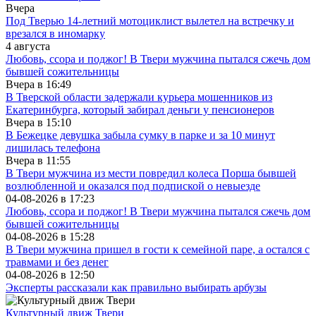
Вчера
Под Тверью 14-летний мотоциклист вылетел на встречку и
врезался в иномарку
4 августа
Любовь, ссора и поджог! В Твери мужчина пытался сжечь дом
бывшей сожительницы
Вчера в
16:49
В Тверской области задержали курьера мошенников из
Екатеринбурга, который забирал деньги у пенсионеров
Вчера в
15:10
В Бежецке девушка забыла сумку в парке и за 10 минут
лишилась телефона
Вчера в
11:55
В Твери мужчина из мести повредил колеса Порша бывшей
возлюбленной и оказался под подпиской о невыезде
04-08-2026 в
17:23
Любовь, ссора и поджог! В Твери мужчина пытался сжечь дом
бывшей сожительницы
04-08-2026 в
15:28
В Твери мужчина пришел в гости к семейной паре, а остался с
травмами и без денег
04-08-2026 в
12:50
Эксперты рассказали как правильно выбирать арбузы
Культурный движ Твери