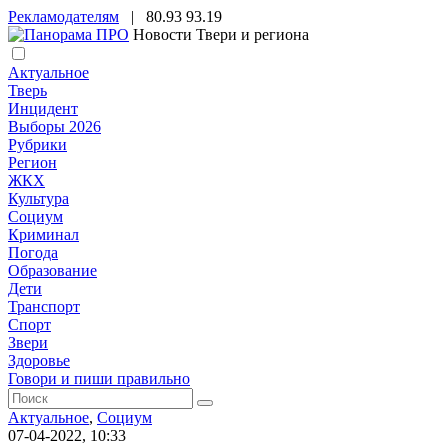
Рекламодателям
|
80.93
93.19
Новости Твери и региона
Актуальное
Тверь
Инцидент
Выборы 2026
Рубрики
Регион
ЖКХ
Культура
Социум
Криминал
Погода
Образование
Дети
Транспорт
Спорт
Звери
Здоровье
Говори и пиши правильно
Актуальное
,
Социум
07-04-2022, 10:33