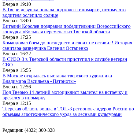
Вчера в
19:10
В Твери девушка попала под колеса иномарки, потому что
водителя ослепило солнце
Вчера в
18:00
Виталий Королев поздравил победительниц Всероссийского
конкурса «Большая перемена» из Тверской области
Вчера в
17:25
Командовал боем до последнего и своих не оставил! История
санитара-разведчика Евгения Остапенко
Вчера в
16:22
В СИЗО-3 в Тверской области приступил к службе ветеран
СВО
Вчера в
15:55
В Москве открылась выставка тверского художника
Владимира Васильева «Патриоты»
Вчера в
12:56
Под Тверью 14-летний мотоциклист вылетел на встречку и
врезался в иномарку
Вчера в
12:15
Тверская область вошла в ТОП-3 регионов-лидеров России по
объемам агротехнического ухода за лесными культурами
Редакция: (4822) 300-328