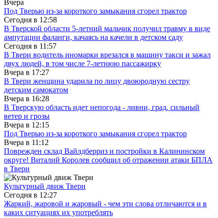
Вчера
Под Тверью из-за короткого замыкания сгорел трактор
Сегодня в
12:58
В Тверской области 5-летний мальчик получил травму в виде
ампутации фаланги, качаясь на качели в детском саду
Сегодня в
11:57
В Твери водитель иномарки врезался в машину такси и зажал
двух людей, в том числе 7-летнюю пассажирку
Вчера в
17:27
В Твери женщина ударила по лицу двоюродную сестру
детским самокатом
Вчера в
16:28
В Тверскую область идет непогода - ливни, град, сильный
ветер и грозы
Вчера в
12:15
Под Тверью из-за короткого замыкания сгорел трактор
Вчера в
11:12
Поврежден склад Вайлдберриз и постройки в Калининском
округе! Виталий Королев сообщил об отражении атаки БПЛА
в Твери
Культурный движ Твери
Сегодня в
12:27
Жаркий, жаровой и жаровый - чем эти слова отличаются и в
каких ситуациях их употреблять