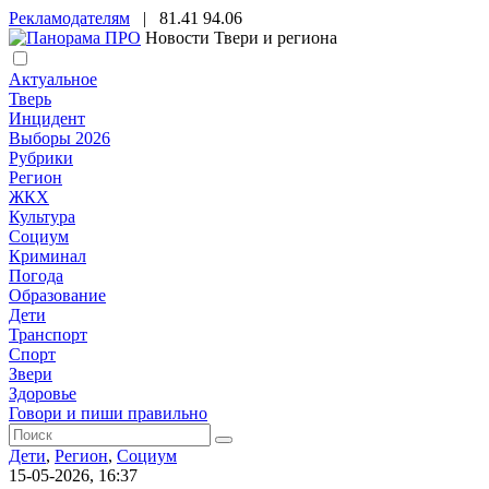
Рекламодателям
|
81.41
94.06
Новости Твери и региона
Актуальное
Тверь
Инцидент
Выборы 2026
Рубрики
Регион
ЖКХ
Культура
Социум
Криминал
Погода
Образование
Дети
Транспорт
Спорт
Звери
Здоровье
Говори и пиши правильно
Дети
,
Регион
,
Социум
15-05-2026, 16:37