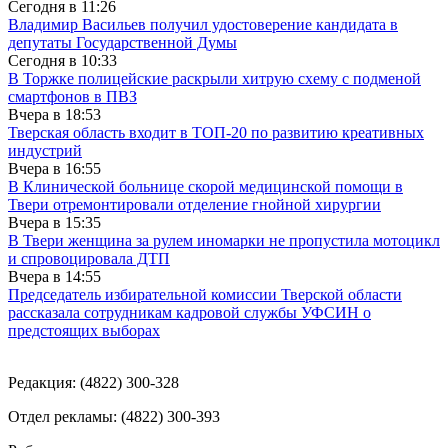
Сегодня в
11:26
Владимир Васильев получил удостоверение кандидата в
депутаты Государственной Думы
Сегодня в
10:33
В Торжке полицейские раскрыли хитрую схему с подменой
смартфонов в ПВЗ
Вчера в
18:53
Тверская область входит в ТОП-20 по развитию креативных
индустрий
Вчера в
16:55
В Клинической больнице скорой медицинской помощи в
Твери отремонтировали отделение гнойной хирургии
Вчера в
15:35
В Твери женщина за рулем иномарки не пропустила мотоцикл
и спровоцировала ДТП
Вчера в
14:55
Председатель избирательной комиссии Тверской области
рассказала сотрудникам кадровой службы УФСИН о
предстоящих выборах
Редакция: (4822) 300-328
Отдел рекламы: (4822) 300-393