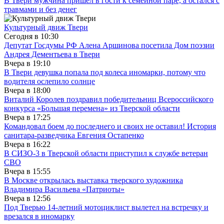
В Твери мужчина пришел в гости к семейной паре, а остался с
травмами и без денег
Культурный движ Твери
Сегодня в
10:30
Депутат Госдумы РФ Алена Аршинова посетила Дом поэзии
Андрея Дементьева в Твери
Вчера в
19:10
В Твери девушка попала под колеса иномарки, потому что
водителя ослепило солнце
Вчера в
18:00
Виталий Королев поздравил победительниц Всероссийского
конкурса «Большая перемена» из Тверской области
Вчера в
17:25
Командовал боем до последнего и своих не оставил! История
санитара-разведчика Евгения Остапенко
Вчера в
16:22
В СИЗО-3 в Тверской области приступил к службе ветеран
СВО
Вчера в
15:55
В Москве открылась выставка тверского художника
Владимира Васильева «Патриоты»
Вчера в
12:56
Под Тверью 14-летний мотоциклист вылетел на встречку и
врезался в иномарку