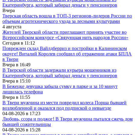
Екатеринбурга, который забирал деньги у пенсионеров
Вчера
Тверская область вошла в ТОП-3 регионов-лидеров России по
объемам агротехнического ухода за лесными культурами
4 августа
Жителей Тверской области приглашают принять участие во
Все­рос­сий­ско­м конкурсе «Свя­зу­ю­щая нить на­ро­дов Рос­сии»
Сегодня в
11:12
Поврежден склад Вайлдберриз и постройки в Калининском
округе! Виталий Королев сообщил об отражении атаки БПЛА
в Твери
Вчера в
16:49
В Тверской области задержали курьера мошенников из
Екатеринбурга, который забирал деньги у пенсионеров
Вчера в
15:10
В Бежецке девушка забыла сумку в парке и за 10 минут
лишилась телефона
Вчера в
11:55
В Твери мужчина из мести повредил колеса Порша бывшей
возлюбленной и оказался под подпиской о невыезде
04-08-2026 в
17:23
Любовь, ссора и поджог! В Твери мужчина пытался сжечь дом
бывшей сожительницы
04-08-2026 в
15:28