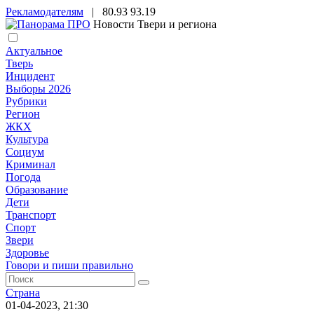
Рекламодателям
|
80.93
93.19
Новости Твери и региона
Актуальное
Тверь
Инцидент
Выборы 2026
Рубрики
Регион
ЖКХ
Культура
Социум
Криминал
Погода
Образование
Дети
Транспорт
Спорт
Звери
Здоровье
Говори и пиши правильно
Страна
01-04-2023, 21:30