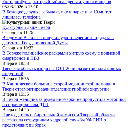
Екатеринбурга, который забирал деньги у пенсионеров
05-08-2026 в
15:10
В Бежецке девушка забыла сумку в парке и за 10 минут
лишилась телефона
Культурный движ Твери
Сегодня в
11:26
Владимир Васильев получил удостоверение кандидата в
депутаты Государственной Думы
Сегодня в
10:33
В Торжке полицейские раскрыли хитрую схему с подменой
смартфонов в ПВЗ
Вчера в
18:53
Тверская область входит в ТОП-20 по развитию креативных
индустрий
Вчера в
16:55
В Клинической больнице скорой медицинской помощи в
Твери отремонтировали отделение гнойной хирургии
Вчера в
15:35
В Твери женщина за рулем иномарки не пропустила мотоцикл
и спровоцировала ДТП
Вчера в
14:55
Председатель избирательной комиссии Тверской области
рассказала сотрудникам кадровой службы УФСИН о
предстоящих выборах