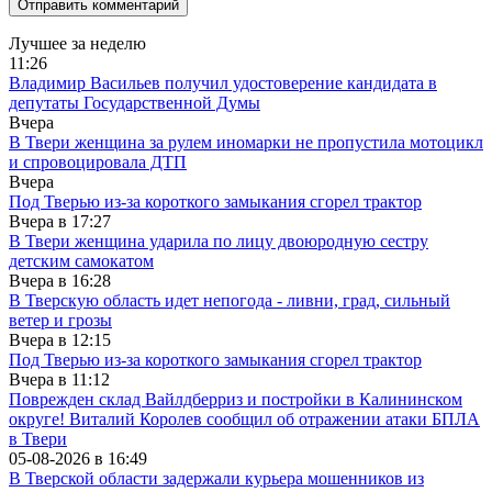
Лучшее за неделю
11:26
Владимир Васильев получил удостоверение кандидата в
депутаты Государственной Думы
Вчера
В Твери женщина за рулем иномарки не пропустила мотоцикл
и спровоцировала ДТП
Вчера
Под Тверью из-за короткого замыкания сгорел трактор
Вчера в
17:27
В Твери женщина ударила по лицу двоюродную сестру
детским самокатом
Вчера в
16:28
В Тверскую область идет непогода - ливни, град, сильный
ветер и грозы
Вчера в
12:15
Под Тверью из-за короткого замыкания сгорел трактор
Вчера в
11:12
Поврежден склад Вайлдберриз и постройки в Калининском
округе! Виталий Королев сообщил об отражении атаки БПЛА
в Твери
05-08-2026 в
16:49
В Тверской области задержали курьера мошенников из