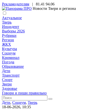
Рекламодателям
|
81.41
94.06
Новости Твери и региона
Актуальное
Тверь
Инцидент
Выборы 2026
Рубрики
Регион
ЖКХ
Культура
Социум
Криминал
Погода
Образование
Дети
Транспорт
Спорт
Звери
Здоровье
Говори и пиши правильно
Дети
,
Социум
,
Тверь
18-06-2026, 10:35