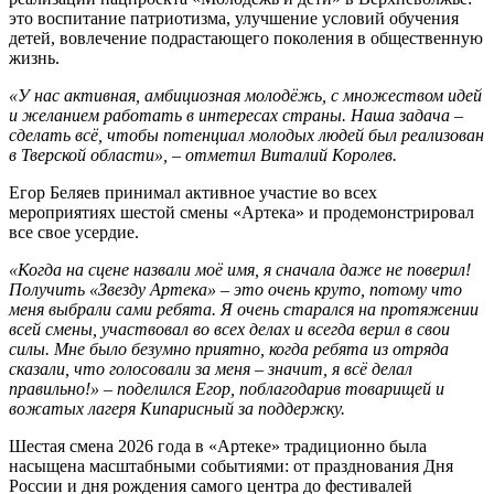
это воспитание патриотизма, улучшение условий обучения
детей, вовлечение подрастающего поколения в общественную
жизнь.
«У нас активная, амбициозная молодёжь, с множеством идей
и желанием работать в интересах страны. Наша задача –
сделать всё, чтобы потенциал молодых людей был реализован
в Тверской области», – отметил Виталий Королев.
Егор Беляев принимал активное участие во всех
мероприятиях шестой смены «Артека» и продемонстрировал
все свое усердие.
«Когда на сцене назвали моё имя, я сначала даже не поверил!
Получить «Звезду Артека» – это очень круто, потому что
меня выбрали сами ребята. Я очень старался на протяжении
всей смены, участвовал во всех делах и всегда верил в свои
силы. Мне было безумно приятно, когда ребята из отряда
сказали, что голосовали за меня – значит, я всё делал
правильно!» – поделился Егор, поблагодарив товарищей и
вожатых лагеря Кипарисный за поддержку.
Шестая смена 2026 года в «Артеке» традиционно была
насыщена масштабными событиями: от празднования Дня
России и дня рождения самого центра до фестивалей