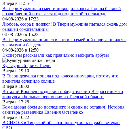
Вчера в
11:55
В Твери мужчина из мести повредил колеса Порша бывшей
возлюбленной и оказался под подпиской о невыезде
04-08-2026 в
17:23
Любовь, ссора и поджог! В Твери мужчина пытался сжечь дом
бывшей сожительницы
04-08-2026 в
15:28
В Твери мужчина пришел в гости к семейной паре, а остался с
травмами и без денег
04-08-2026 в
12:50
Эксперты рассказали как правильно выбирать арбузы
Культурный движ Твери
Вчера в
19:10
В Твери девушка попала под колеса иномарки, потому что
водителя ослепило солнце
Вчера в
18:00
Виталий Королев поздравил победительниц Всероссийского
конкурса «Большая перемена» из Тверской области
Вчера в
17:25
Командовал боем до последнего и своих не оставил! История
санитара-разведчика Евгения Остапенко
Вчера в
16:22
В СИЗО-3 в Тверской области приступил к службе ветеран
СВО