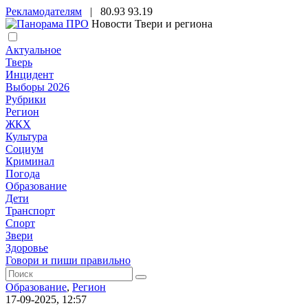
Рекламодателям
|
80.93
93.19
Новости Твери и региона
Актуальное
Тверь
Инцидент
Выборы 2026
Рубрики
Регион
ЖКХ
Культура
Социум
Криминал
Погода
Образование
Дети
Транспорт
Спорт
Звери
Здоровье
Говори и пиши правильно
Образование
,
Регион
17-09-2025, 12:57