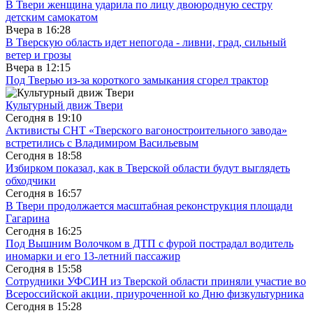
В Твери женщина ударила по лицу двоюродную сестру
детским самокатом
Вчера в
16:28
В Тверскую область идет непогода - ливни, град, сильный
ветер и грозы
Вчера в
12:15
Под Тверью из-за короткого замыкания сгорел трактор
Культурный движ Твери
Сегодня в
19:10
Активисты СНТ «Тверского вагоностроительного завода»
встретились с Владимиром Васильевым
Сегодня в
18:58
Избирком показал, как в Тверской области будут выглядеть
обходчики
Сегодня в
16:57
В Твери продолжается масштабная реконструкция площади
Гагарина
Сегодня в
16:25
Под Вышним Волочком в ДТП с фурой пострадал водитель
иномарки и его 13-летний пассажир
Сегодня в
15:58
Сотрудники УФСИН из Тверской области приняли участие во
Всероссийской акции, приуроченной ко Дню физкультурника
Сегодня в
15:28