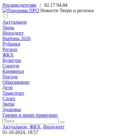
Рекламодателям
|
82.17
94.84
Новости Твери и региона
Актуальное
Тверь
Инцидент
Выборы 2026
Рубрики
Регион
ЖКХ
Культура
Социум
Криминал
Погода
Образование
Дети
Транспорт
Спорт
Звери
Здоровье
Говори и пиши правильно
Актуальное
,
ЖКХ
,
Инцидент
01-10-2024, 18:57