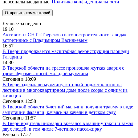
персональные данные.
Политика конфиденциальности
Лучшее за неделю
19:10
Активисты СНТ «Тверского вагоностроительного завода»
встретились с Владимиром Васильевым
16:57
В Твери продолжается масштабная реконструкция площади
Гагарина
14:30
В Тверской области на трассе произошла жуткая авария с
тремя фурами - погиб молодой мужчина
Сегодня в
18:09
В Твери задержали мужчину, который поджег картон на
лестнице в многоквартирном доме после ссоры с одним из
жильцов
Сегодня в
12:58
В Тверской области 5-летний мальчик получил травму в виде
ампутации фаланги, качаясь на качели в детском саду
Сегодня в
11:57
В Твери водитель иномарки врезался в машину такси и зажал
двух людей, в том числе 7-летнюю пассажирку
Вчера в
17:27