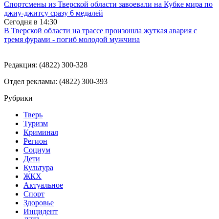
Спортсмены из Тверской области завоевали на Кубке мира по
джиу-джитсу сразу 6 медалей
Сегодня в
14:30
В Тверской области на трассе произошла жуткая авария с
тремя фурами - погиб молодой мужчина
Редакция: (4822) 300-328
Отдел рекламы: (4822) 300-393
Рубрики
Тверь
Туризм
Криминал
Регион
Социум
Дети
Культура
ЖКХ
Актуальное
Спорт
Здоровье
Инцидент