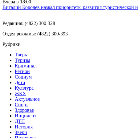
Вчера в
18:00
Виталий Королев назвал приоритеты развития туристической 
Редакция: (4822) 300-328
Отдел рекламы: (4822) 300-393
Рубрики
Тверь
Туризм
Криминал
Регион
Социум
Дети
Культура
ЖКХ
Актуальное
Спорт
Здоровье
Инцидент
ДТП
История
Звери
Политика