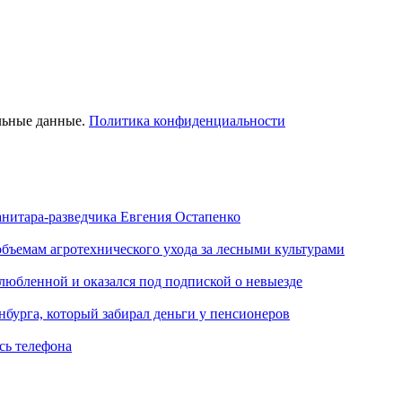
льные данные.
Политика конфиденциальности
анитара-разведчика Евгения Остапенко
объемам агротехнического ухода за лесными культурами
любленной и оказался под подпиской о невыезде
нбурга, который забирал деньги у пенсионеров
сь телефона