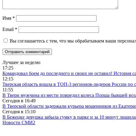
Имя
*
Email
*
Вы соглашаетесь с тем, что мы обрабатываем ваши персона
Лучшее за неделю
17:25
Командовал боем до последнего и своих не оставил! История с
12:15
Тверская область вошла в ТОП-3 регионов-лидеров России по 
11:55
В Твери мужчина из мести повредил колеса Порша бывшей воз
Сегодня в
16:49
В Тверской области задержали курьера мошенников из Екатери
Сегодня в
15:10
В Бежецке девушка забыла сумку в парке и за 10 минут лишила
Новости СМИ2