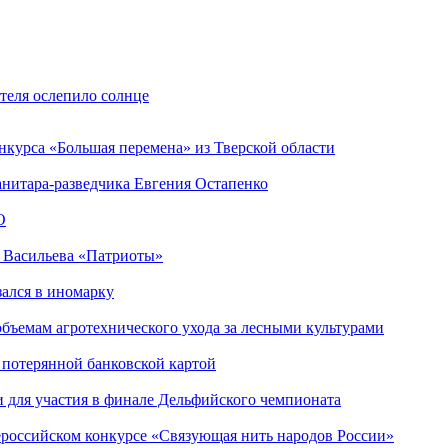
теля ослепило солнце
нкурса «Большая перемена» из Тверской области
анитара-разведчика Евгения Остапенко
О
а Васильева «Патриоты»
зался в иномарку
объемам агротехнического ухода за лесными культурами
 потерянной банковской картой
 для участия в финале Дельфийского чемпионата
­сий­ско­м конкурсе «Свя­зу­ю­щая нить на­ро­дов Рос­сии»