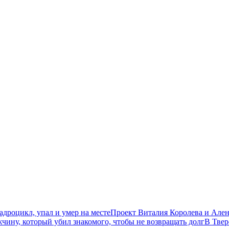
дроцикл, упал и умер на месте
Проект Виталия Королева и Ален
чину, который убил знакомого, чтобы не возвращать долг
В Твер