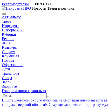
Рекламодателям
|
80.93
93.19
Новости Твери и региона
Актуальное
Тверь
Инцидент
Выборы 2026
Рубрики
Регион
ЖКХ
Культура
Социум
Криминал
Погода
Образование
Дети
Транспорт
Спорт
Звери
Здоровье
Говори и пиши правильно
В Осташковском округе мужчина не смог правильно завести ква
городах Тверской области
В Старице заключили под стражу муж