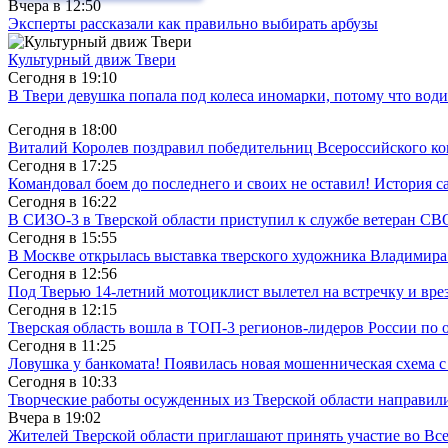
Вчера в
12:50
Эксперты рассказали как правильно выбирать арбузы
Культурный движ Твери
Сегодня в
19:10
В Твери девушка попала под колеса иномарки, потому что води
Сегодня в
18:00
Виталий Королев поздравил победительниц Всероссийского ко
Сегодня в
17:25
Командовал боем до последнего и своих не оставил! История с
Сегодня в
16:22
В СИЗО-3 в Тверской области приступил к службе ветеран СВ
Сегодня в
15:55
В Москве открылась выставка тверского художника Владимир
Сегодня в
12:56
Под Тверью 14-летний мотоциклист вылетел на встречку и вре
Сегодня в
12:15
Тверская область вошла в ТОП-3 регионов-лидеров России по 
Сегодня в
11:25
Ловушка у банкомата! Появилась новая мошенническая схема с
Сегодня в
10:33
Творческие работы осужденных из Тверской области направили
Вчера в
19:02
Жителей Тверской области приглашают принять участие во Все­рос