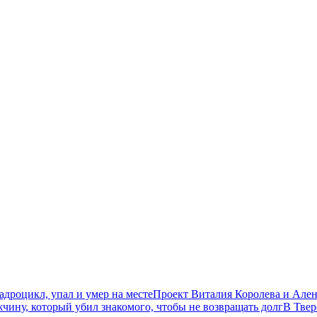
дроцикл, упал и умер на месте
Проект Виталия Королева и Ален
чину, который убил знакомого, чтобы не возвращать долг
В Твер