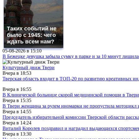
Таких событий не
было с 1945: чего
ждать всем нам?
05-08-2026 в
15:10
В Бежецке девушка забыла сумку в парке и за 10 минут лишила
Культурный движ Твери
Вчера в
18:53
Тверская область входит в ТОП-20 по развитию креативных и
Вчера в
16:55
В Клинической больнице скорой медицинской помощи в Твери
Вчера в
15:35
В Твери женщина за рулем иномарки не пропустила мотоцикл
Вчера в
14:55
Председатель избирательной комиссии Тверской области расс
Вчера в
14:24
Виталий Королев поздравил и наградил выдающихся спортсмен
Вчера в
13:30