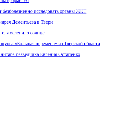
а платформе №1
т безболезненно исследовать органы ЖКТ
дрея Дементьева в Твери
теля ослепило солнце
нкурса «Большая перемена» из Тверской области
анитара-разведчика Евгения Остапенко