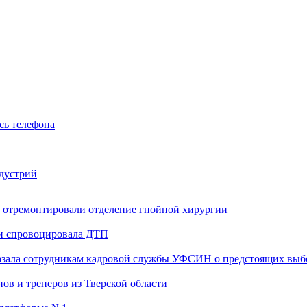
сь телефона
ндустрий
 отремонтировали отделение гнойной хирургии
 и спровоцировала ДТП
казала сотрудникам кадровой службы УФСИН о предстоящих выб
ов и тренеров из Тверской области