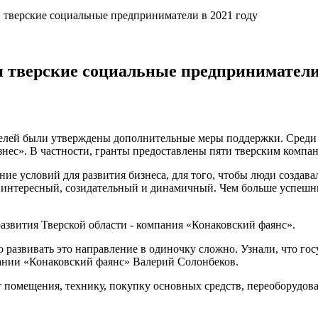
и тверские социальные предприниматели в 2021 году
и тверские социальные предприниматели 
телей были утверждены дополнительные меры поддержки. Среди 
нес». В частности, гранты предоставлены пяти тверским компа
ение условий для развития бизнеса, для того, чтобы люди созда
ь интересный, созидательный и динамичный. Чем больше успешн
азвития Тверской области - компания «Конаковский фаянс».
азвивать это направление в одиночку сложно. Узнали, что гос
мпании «Конаковский фаянс» Валерий Солонбеков.
нт помещения, технику, покупку основных средств, переоборудо