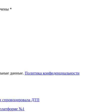
ечены
*
льные данные.
Политика конфиденциальности
 и спровоцировала ДТП
а платформе №1