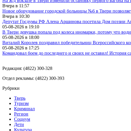
На ж/д вокзале в Твери изменили остановку первого вагона н
Вчера в
11:57
Новое оборудование городской больницы №6 в Твери позволяе
Вчера в
10:30
Депутат Госдумы РФ Алена Аршинова посетила Дом поэзии Ан
05-08-2026 в
19:10
В Твери девушка попала под колеса иномарки, потому что води
05-08-2026 в
18:00
Виталий Королев поздравил победительниц Всероссийского ко
05-08-2026 в
17:25
Командовал боем до последнего и своих не оставил! История с
Редакция: (4822) 300-328
Отдел рекламы: (4822) 300-393
Рубрики
Тверь
Туризм
Криминал
Регион
Социум
Дети
Культура