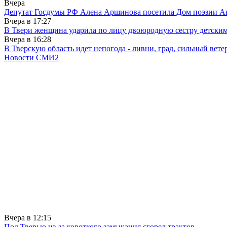
Вчера
Депутат Госдумы РФ Алена Аршинова посетила Дом поэзии Ан
Вчера в
17:27
В Твери женщина ударила по лицу двоюродную сестру детски
Вчера в
16:28
В Тверскую область идет непогода - ливни, град, сильный вете
Новости СМИ2
Вчера в
12:15
Под Тверью из-за короткого замыкания сгорел трактор