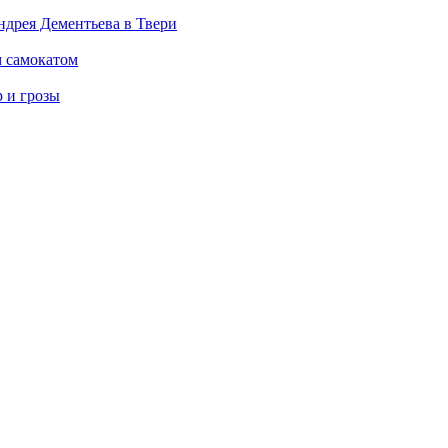
дрея Дементьева в Твери
м самокатом
р и грозы