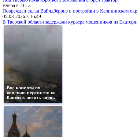
Вчера в
11:12
Поврежден склад Вайлдберриз и постройки в Калининском окр
05-08-2026 в
16:49
В Тверской области задержали курьера мошенников из Екатери
Все новости по
падению вертолета на
Кавказе: читать здесь