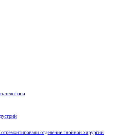
сь телефона
ндустрий
 отремонтировали отделение гнойной хирургии