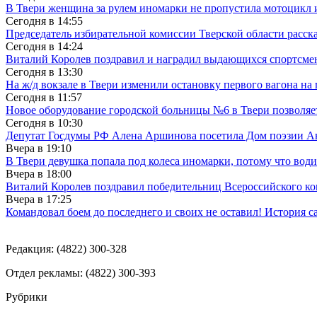
В Твери женщина за рулем иномарки не пропустила мотоцикл
Сегодня в
14:55
Председатель избирательной комиссии Тверской области расс
Сегодня в
14:24
Виталий Королев поздравил и наградил выдающихся спортсмен
Сегодня в
13:30
На ж/д вокзале в Твери изменили остановку первого вагона н
Сегодня в
11:57
Новое оборудование городской больницы №6 в Твери позволяе
Сегодня в
10:30
Депутат Госдумы РФ Алена Аршинова посетила Дом поэзии Ан
Вчера в
19:10
В Твери девушка попала под колеса иномарки, потому что води
Вчера в
18:00
Виталий Королев поздравил победительниц Всероссийского ко
Вчера в
17:25
Командовал боем до последнего и своих не оставил! История с
Редакция: (4822) 300-328
Отдел рекламы: (4822) 300-393
Рубрики