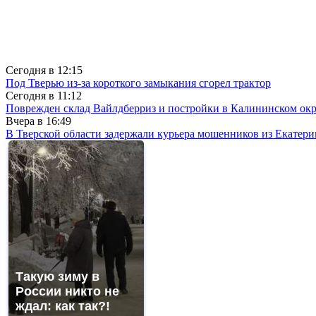
Сегодня в
12:15
Под Тверью из-за короткого замыкания сгорел трактор
Сегодня в
11:12
Поврежден склад Вайлдберриз и постройки в Калининском окр
Вчера в
16:49
В Тверской области задержали курьера мошенников из Екатери
Такую зиму в
России никто не
ждал: как так?!