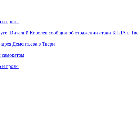
р и грозы
уге! Виталий Королев сообщил об отражении атаки БПЛА в Тве
дрея Дементьева в Твери
м самокатом
р и грозы