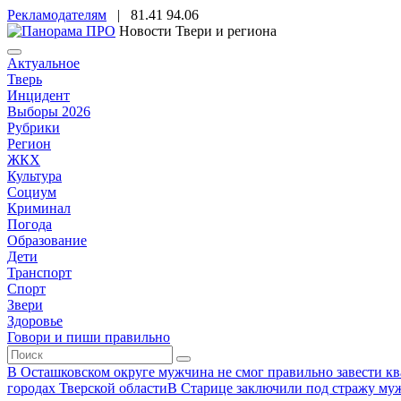
Рекламодателям
|
81.41
94.06
Новости Твери и региона
Актуальное
Тверь
Инцидент
Выборы 2026
Рубрики
Регион
ЖКХ
Культура
Социум
Криминал
Погода
Образование
Дети
Транспорт
Спорт
Звери
Здоровье
Говори и пиши правильно
В Осташковском округе мужчина не смог правильно завести ква
городах Тверской области
В Старице заключили под стражу муж