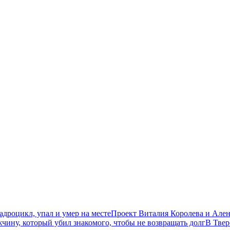
дроцикл, упал и умер на месте
Проект Виталия Королева и Ален
чину, который убил знакомого, чтобы не возвращать долг
В Твер