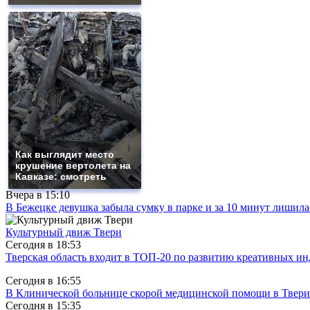
Как выглядит место
крушение вертолета на
Кавказе: смотреть
Вчера в
15:10
В Бежецке девушка забыла сумку в парке и за 10 минут лишила
Культурный движ Твери
Сегодня в
18:53
Тверская область входит в ТОП-20 по развитию креативных и
Сегодня в
16:55
В Клинической больнице скорой медицинской помощи в Твери
Сегодня в
15:35