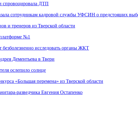
 и спровоцировала ДТП
казала сотрудникам кадровой службы УФСИН о предстоящих выб
ов и тренеров из Тверской области
а платформе №1
т безболезненно исследовать органы ЖКТ
дрея Дементьева в Твери
теля ослепило солнце
нкурса «Большая перемена» из Тверской области
анитара-разведчика Евгения Остапенко