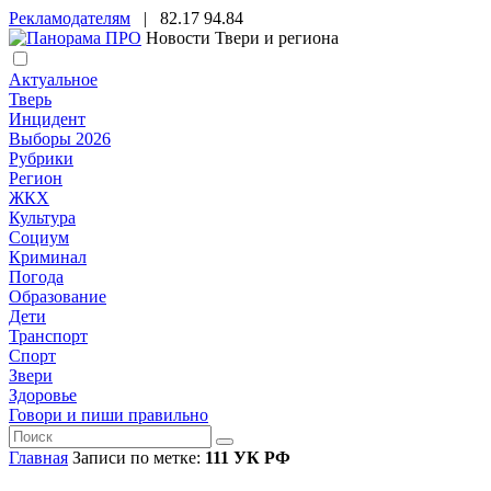
Рекламодателям
|
82.17
94.84
Новости Твери и региона
Актуальное
Тверь
Инцидент
Выборы 2026
Рубрики
Регион
ЖКХ
Культура
Социум
Криминал
Погода
Образование
Дети
Транспорт
Спорт
Звери
Здоровье
Говори и пиши правильно
Главная
Записи по метке:
111 УК РФ