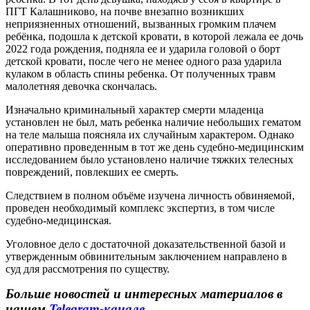
ПГТ Калашниково, на почве внезапно возникших
неприязненных отношений, вызванных громким плачем
ребёнка, подошла к детской кровати, в которой лежала ее дочь
2022 года рождения, подняла ее и ударила головой о борт
детской кровати, после чего не менее одного раза ударила
кулаком в область спины ребенка. От полученных травм
малолетняя девочка скончалась.
Изначально криминальный характер смерти младенца
установлен не был, мать ребенка наличие небольших гематом
на теле малыша поясняла их случайным характером. Однако
оперативно проведенным в тот же день судебно-медицинским
исследованием было установлено наличие тяжких телесных
повреждений, повлекших ее смерть.
Следствием в полном объёме изучена личность обвиняемой,
проведен необходимый комплекс экспертиз, в том числе
судебно-медицинская.
Уголовное дело с достаточной доказательственной базой и
утвержденным обвинительным заключением направлено в
суд для рассмотрения по существу.
Больше новостей и интересных материалов в
нашем
Telegram-канале
.