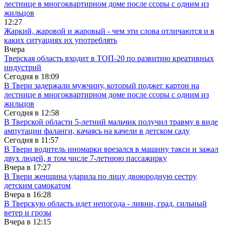
лестнице в многоквартирном доме после ссоры с одним из
жильцов
12:27
Жаркий, жаровой и жаровый - чем эти слова отличаются и в
каких ситуациях их употреблять
Вчера
Тверская область входит в ТОП-20 по развитию креативных
индустрий
Сегодня в
18:09
В Твери задержали мужчину, который поджег картон на
лестнице в многоквартирном доме после ссоры с одним из
жильцов
Сегодня в
12:58
В Тверской области 5-летний мальчик получил травму в виде
ампутации фаланги, качаясь на качели в детском саду
Сегодня в
11:57
В Твери водитель иномарки врезался в машину такси и зажал
двух людей, в том числе 7-летнюю пассажирку
Вчера в
17:27
В Твери женщина ударила по лицу двоюродную сестру
детским самокатом
Вчера в
16:28
В Тверскую область идет непогода - ливни, град, сильный
ветер и грозы
Вчера в
12:15