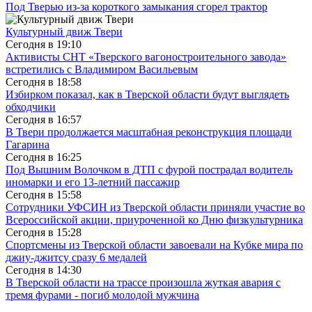
Под Тверью из-за короткого замыкания сгорел трактор
Культурный движ Твери
Сегодня в
19:10
Активисты СНТ «Тверского вагоностроительного завода»
встретились с Владимиром Васильевым
Сегодня в
18:58
Избирком показал, как в Тверской области будут выглядеть
обходчики
Сегодня в
16:57
В Твери продолжается масштабная реконструкция площади
Гагарина
Сегодня в
16:25
Под Вышним Волочком в ДТП с фурой пострадал водитель
иномарки и его 13-летний пассажир
Сегодня в
15:58
Сотрудники УФСИН из Тверской области приняли участие во
Всероссийской акции, приуроченной ко Дню физкультурника
Сегодня в
15:28
Спортсмены из Тверской области завоевали на Кубке мира по
джиу-джитсу сразу 6 медалей
Сегодня в
14:30
В Тверской области на трассе произошла жуткая авария с
тремя фурами - погиб молодой мужчина