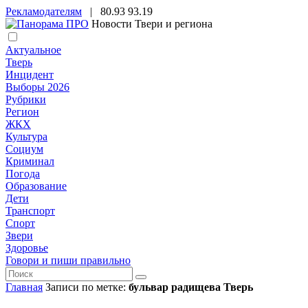
Рекламодателям
|
80.93
93.19
Новости Твери и региона
Актуальное
Тверь
Инцидент
Выборы 2026
Рубрики
Регион
ЖКХ
Культура
Социум
Криминал
Погода
Образование
Дети
Транспорт
Спорт
Звери
Здоровье
Говори и пиши правильно
Главная
Записи по метке:
бульвар радищева Тверь