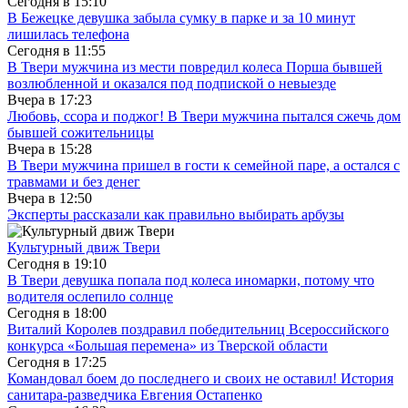
Сегодня в
15:10
В Бежецке девушка забыла сумку в парке и за 10 минут
лишилась телефона
Сегодня в
11:55
В Твери мужчина из мести повредил колеса Порша бывшей
возлюбленной и оказался под подпиской о невыезде
Вчера в
17:23
Любовь, ссора и поджог! В Твери мужчина пытался сжечь дом
бывшей сожительницы
Вчера в
15:28
В Твери мужчина пришел в гости к семейной паре, а остался с
травмами и без денег
Вчера в
12:50
Эксперты рассказали как правильно выбирать арбузы
Культурный движ Твери
Сегодня в
19:10
В Твери девушка попала под колеса иномарки, потому что
водителя ослепило солнце
Сегодня в
18:00
Виталий Королев поздравил победительниц Всероссийского
конкурса «Большая перемена» из Тверской области
Сегодня в
17:25
Командовал боем до последнего и своих не оставил! История
санитара-разведчика Евгения Остапенко