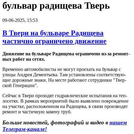
бульвар радищева Тверь
09-06-2025, 15:53
В Твери на бульваре Радищева
частично ограничено движение
Дви­же­ние на буль­ва­ре Ра­ди­ще­ва огра­ни­че­но из-за ре­монт­
ных ра­бо­т на сетях.
Вре­мен­но ав­то­мо­би­ли­сты не могут про­ехать на буль­вар с
улицы Ан­дрея Де­мен­тье­ва. Там уста­нов­ле­ны со­от­вет­ству­ю­
щие до­рож­ные знаки. На месте ра­бо­та­ют со­труд­ни­ки "Твер­
ской Ге­не­ра­ции".
Сей­час в Твери про­хо­дят гид­рав­ли­че­ские ис­пы­та­ния на теп­
ло­се­тях. В рам­ках ме­ро­при­я­тий было вы­яв­ле­но по­вре­жде­ние
на участ­ке, рас­по­ло­жен­ном на Ра­ди­ще­ва, в связи производят
ремонт и ча­стич­ную за­ме­ну труб.
Больше новостей, фотографий и видео в
нашем
Телеграм-канале!