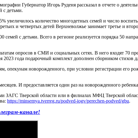
графии Губернатор Игорь Руденя рассказал в отчете о деятельн
 с детьми.
а 45% увеличилось количество многодетных семей и число воспи
третьих и четвертых детей Верхневолжье занимает третье и втор
0 семей с детьми. Всего в регионе реализуется порядка 50 напра
ьтатам опросов в СМИ и социальных сетях. В него входят 70 пр
ря 2023 года подарочный комплект дополнен сборником стихов дл
м, опекунам новорожденного, при условии регистрации его рожд
месяцев. И предоставляется один раз на новорожденного ребенка,
 ЗАГС Тверской области или в филиалах МФЦ Тверской области
ва:
https://minsemya.tverreg.ru/podved-iogv/perechen-podved/gbu
.
леграм-канале!