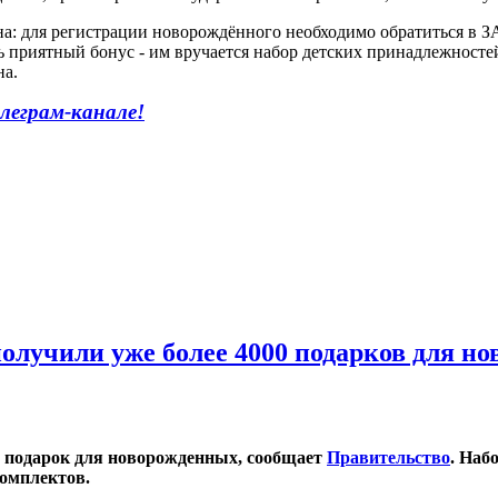
а: для регистрации новорождённого необходимо обратиться в ЗА
ь приятный бонус - им вручается набор детских принадлежносте
на.
леграм-канале
!
 получили уже более 4000 подарков для н
81 подарок для новорожденных, сообщает
Правительство
. Наб
комплектов.