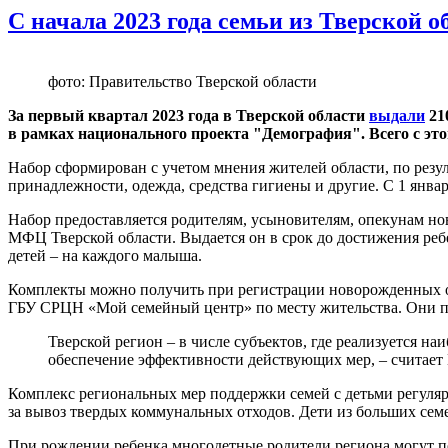
С начала 2023 года семьи из Тверской 
фото: Правительство Тверской области
За первый квартал 2023 года в Тверской области
выдали
21
в рамках национального проекта "Демография". Всего с эт
Набор сформирован с учетом мнения жителей области, по резул
принадлежности, одежда, средства гигиены и другие. С 1 янва
Набор предоставляется родителям, усыновителям, опекунам но
МФЦ Тверской области. Выдается он в срок до достижения ребе
детей – на каждого малыша.
Комплекты можно получить при регистрации новорожденных ор
ГБУ СРЦН «Мой семейный центр» по месту жительства. Они п
Тверской регион – в числе субъектов, где реализуется н
обеспечение эффективности действующих мер, – считает 
Комплекс региональных мер поддержки семей с детьми регуля
за вывоз твердых коммунальных отходов. Дети из больших сем
При рождении ребенка многодетные родители региона могут п