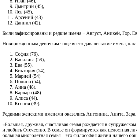
Иван (46),
Дмитрий (45),
Лев (45),
Арсений (43)
Даниил (42).
Были зафиксированы и редкие имена – Август, Аникей, Гор, Ев
Новорожденным девочкам чаще всего давали такие имена, как:
София (76),
Василиса (59),
Ева (55),
Виктория (54),
Марией (54),
Полина (54),
Анна (48),
Варвара (48)
Алиса (44),
Ксения (39).
Редкими женскими именами оказались Антонина, Анита, Зара, 
«Большая, дружная, счастливая семья рождается в супружеском
и любить Отечество. В семье он формируется как целостная л
большая многодетная семья – это философия жизни нашего обще