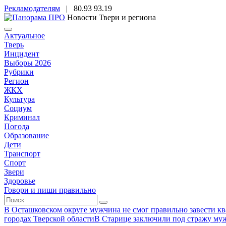
Рекламодателям
|
80.93
93.19
Новости Твери и региона
Актуальное
Тверь
Инцидент
Выборы 2026
Рубрики
Регион
ЖКХ
Культура
Социум
Криминал
Погода
Образование
Дети
Транспорт
Спорт
Звери
Здоровье
Говори и пиши правильно
В Осташковском округе мужчина не смог правильно завести ква
городах Тверской области
В Старице заключили под стражу муж