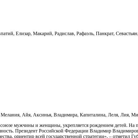
патий, Елизар, Макарий, Радислав, Рафаэль, Панкрат, Севастьян
Мелания, Айя, Аксинья, Владимира, Капиталина, Леля, Лия, Ми
 союзе мужчины и женщины, укрепляется рождением детей. На пр
ичность. Президент Российской Федерации Владимир Владимиров
ства, ориентир всей государственной стратегии», – отметил Гу