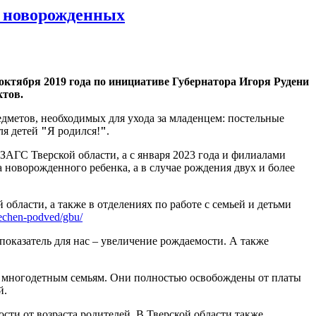
ля новорожденных
октября 2019 года по инициативе Губернатора Игоря Рудени
ктов.
едметов, необходимых для ухода за младенцем: постельные
ля детей
"
Я родился!
"
.
АГС Тверской области, а с января 2023 года и филиалами
 новорожденного ребенка, а в случае рождения двух и более
ласти, а также в отделениях по работе с семьей и детьми
rechen-podved/gbu/
 показатель для нас – увеличение рождаемости. А также
ся многодетным семьям. Они полностью освобождены от платы
й.
ти от возраста родителей. В Тверской области также