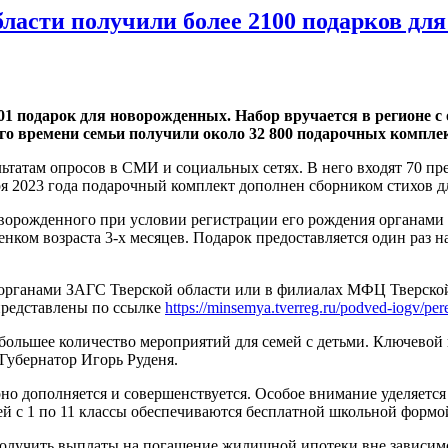
области получили более 2100 подарков д
01 подарок для новорожденных. Набор вручается в регионе с 
ого времени семьи получили около 32 800 подарочных компле
ьтатам опросов в СМИ и социальных сетях. В него входят 70 пр
ря 2023 года подарочный комплект дополнен сборником стихов д
ворожденного при условии регистрации его рождения органами З
нком возраста 3-х месяцев. Подарок предоставляется один раз на
ганами ЗАГС Тверской области или в филиалах МФЦ Тверской об
редставлены по ссылке
https://minsemya.tverreg.ru/podved-iogv/pe
аибольшее количество мероприятий для семей с детьми. Ключевой
Губернатор Игорь Руденя.
рно дополняется и совершенствуется. Особое внимание уделяет
ей с 1 по 11 классы обеспечиваются бесплатной школьной формо
олучить выплаты на погашение жилищной ипотеки вне зависимос