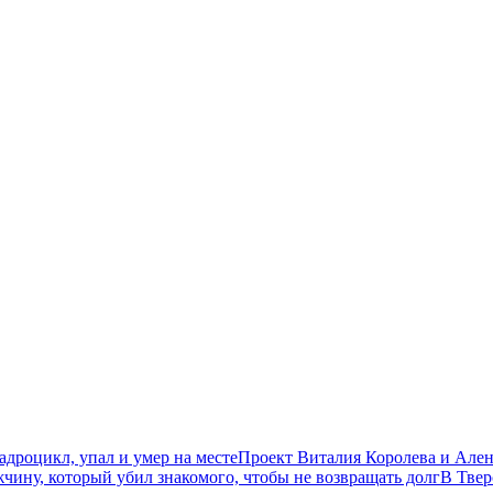
дроцикл, упал и умер на месте
Проект Виталия Королева и Ален
чину, который убил знакомого, чтобы не возвращать долг
В Твер