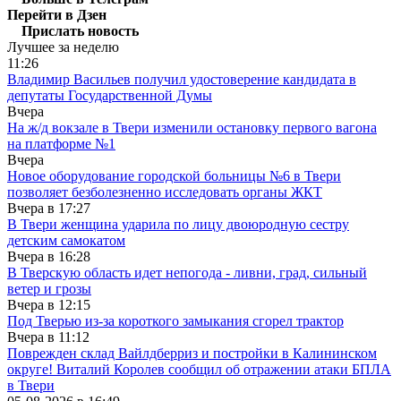
Перейти в Дзен
Прислать новость
Лучшее за неделю
11:26
Владимир Васильев получил удостоверение кандидата в
депутаты Государственной Думы
Вчера
На ж/д вокзале в Твери изменили остановку первого вагона
на платформе №1
Вчера
Новое оборудование городской больницы №6 в Твери
позволяет безболезненно исследовать органы ЖКТ
Вчера в
17:27
В Твери женщина ударила по лицу двоюродную сестру
детским самокатом
Вчера в
16:28
В Тверскую область идет непогода - ливни, град, сильный
ветер и грозы
Вчера в
12:15
Под Тверью из-за короткого замыкания сгорел трактор
Вчера в
11:12
Поврежден склад Вайлдберриз и постройки в Калининском
округе! Виталий Королев сообщил об отражении атаки БПЛА
в Твери