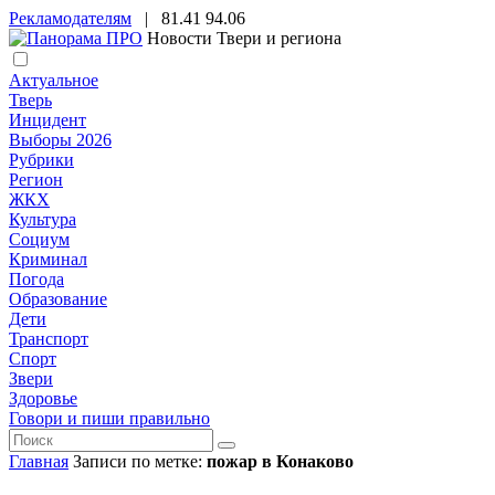
Рекламодателям
|
81.41
94.06
Новости Твери и региона
Актуальное
Тверь
Инцидент
Выборы 2026
Рубрики
Регион
ЖКХ
Культура
Социум
Криминал
Погода
Образование
Дети
Транспорт
Спорт
Звери
Здоровье
Говори и пиши правильно
Главная
Записи по метке:
пожар в Конаково