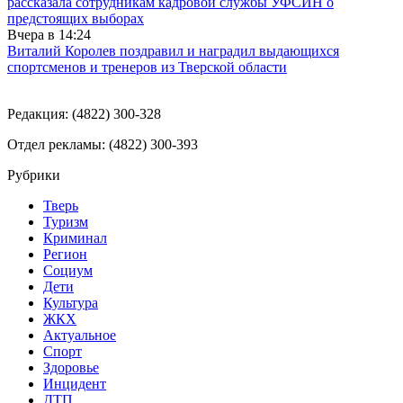
рассказала сотрудникам кадровой службы УФСИН о
предстоящих выборах
Вчера в
14:24
Виталий Королев поздравил и наградил выдающихся
спортсменов и тренеров из Тверской области
Редакция: (4822) 300-328
Отдел рекламы: (4822) 300-393
Рубрики
Тверь
Туризм
Криминал
Регион
Социум
Дети
Культура
ЖКХ
Актуальное
Спорт
Здоровье
Инцидент
ДТП