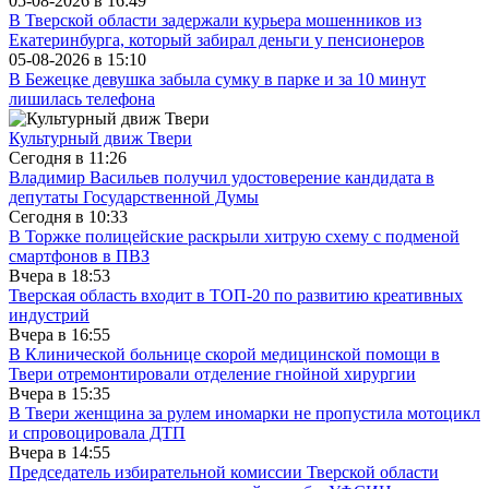
05-08-2026 в
16:49
В Тверской области задержали курьера мошенников из
Екатеринбурга, который забирал деньги у пенсионеров
05-08-2026 в
15:10
В Бежецке девушка забыла сумку в парке и за 10 минут
лишилась телефона
Культурный движ Твери
Сегодня в
11:26
Владимир Васильев получил удостоверение кандидата в
депутаты Государственной Думы
Сегодня в
10:33
В Торжке полицейские раскрыли хитрую схему с подменой
смартфонов в ПВЗ
Вчера в
18:53
Тверская область входит в ТОП-20 по развитию креативных
индустрий
Вчера в
16:55
В Клинической больнице скорой медицинской помощи в
Твери отремонтировали отделение гнойной хирургии
Вчера в
15:35
В Твери женщина за рулем иномарки не пропустила мотоцикл
и спровоцировала ДТП
Вчера в
14:55
Председатель избирательной комиссии Тверской области