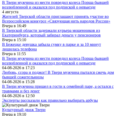
В Твери мужчина из мести повредил колеса Порша бывшей
возлюбленной и оказался под подпиской о невыезде
4 августа
Жителей Тверской области приглашают принять участие во
Все­рос­сий­ско­м конкурсе «Свя­зу­ю­щая нить на­ро­дов Рос­сии»
Вчера в
16:49
В Тверской области задержали курьера мошенников из
Екатеринбурга, который забирал деньги у пенсионеров
Вчера в
15:10
В Бежецке девушка забыла сумку в парке и за 10 минут
лишилась телефона
Вчера в
11:55
В Твери мужчина из мести повредил колеса Порша бывшей
возлюбленной и оказался под подпиской о невыезде
04-08-2026 в
17:23
Любовь, ссора и поджог! В Твери мужчина пытался сжечь дом
бывшей сожительницы
04-08-2026 в
15:28
В Твери мужчина пришел в гости к семейной паре, а остался с
травмами и без денег
04-08-2026 в
12:50
Эксперты рассказали как правильно выбирать арбузы
Культурный движ Твери
Вчера в
19:10