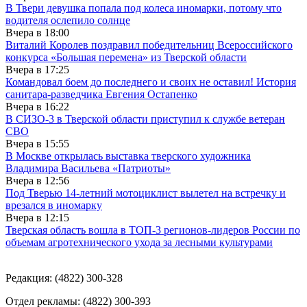
В Твери девушка попала под колеса иномарки, потому что
водителя ослепило солнце
Вчера в
18:00
Виталий Королев поздравил победительниц Всероссийского
конкурса «Большая перемена» из Тверской области
Вчера в
17:25
Командовал боем до последнего и своих не оставил! История
санитара-разведчика Евгения Остапенко
Вчера в
16:22
В СИЗО-3 в Тверской области приступил к службе ветеран
СВО
Вчера в
15:55
В Москве открылась выставка тверского художника
Владимира Васильева «Патриоты»
Вчера в
12:56
Под Тверью 14-летний мотоциклист вылетел на встречку и
врезался в иномарку
Вчера в
12:15
Тверская область вошла в ТОП-3 регионов-лидеров России по
объемам агротехнического ухода за лесными культурами
Редакция: (4822) 300-328
Отдел рекламы: (4822) 300-393