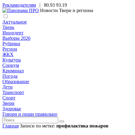
Рекламодателям
|
80.93
93.19
Новости Твери и региона
Актуальное
Тверь
Инцидент
Выборы 2026
Рубрики
Регион
ЖКХ
Культура
Социум
Криминал
Погода
Образование
Дети
Транспорт
Спорт
Звери
Здоровье
Говори и пиши правильно
Главная
Записи по метке:
профилактика пожаров