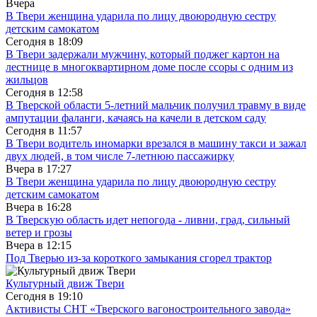
Вчера
В Твери женщина ударила по лицу двоюродную сестру
детским самокатом
Сегодня в
18:09
В Твери задержали мужчину, который поджег картон на
лестнице в многоквартирном доме после ссоры с одним из
жильцов
Сегодня в
12:58
В Тверской области 5-летний мальчик получил травму в виде
ампутации фаланги, качаясь на качели в детском саду
Сегодня в
11:57
В Твери водитель иномарки врезался в машину такси и зажал
двух людей, в том числе 7-летнюю пассажирку
Вчера в
17:27
В Твери женщина ударила по лицу двоюродную сестру
детским самокатом
Вчера в
16:28
В Тверскую область идет непогода - ливни, град, сильный
ветер и грозы
Вчера в
12:15
Под Тверью из-за короткого замыкания сгорел трактор
Культурный движ Твери
Сегодня в
19:10
Активисты СНТ «Тверского вагоностроительного завода»