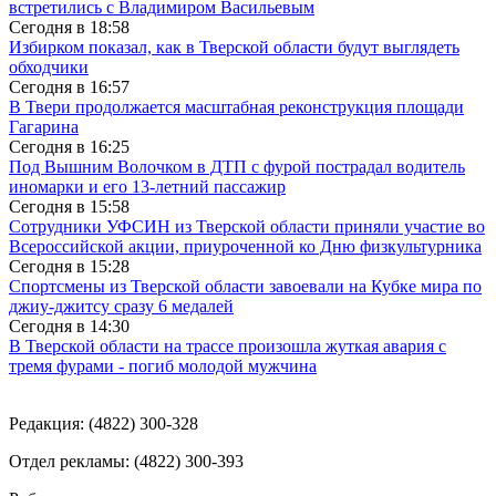
встретились с Владимиром Васильевым
Сегодня в
18:58
Избирком показал, как в Тверской области будут выглядеть
обходчики
Сегодня в
16:57
В Твери продолжается масштабная реконструкция площади
Гагарина
Сегодня в
16:25
Под Вышним Волочком в ДТП с фурой пострадал водитель
иномарки и его 13-летний пассажир
Сегодня в
15:58
Сотрудники УФСИН из Тверской области приняли участие во
Всероссийской акции, приуроченной ко Дню физкультурника
Сегодня в
15:28
Спортсмены из Тверской области завоевали на Кубке мира по
джиу-джитсу сразу 6 медалей
Сегодня в
14:30
В Тверской области на трассе произошла жуткая авария с
тремя фурами - погиб молодой мужчина
Редакция: (4822) 300-328
Отдел рекламы: (4822) 300-393