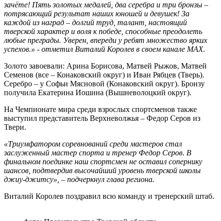
зачёте! Пять золотых медалей, два серебра и три бронзы –
потрясающий результат наших юношей и девушек! За
каждой из наград – долгий труд, талант, настоящий
тверской характер и воля к победе, способные преодолеть
любые преграды. Уверен, впереди у ребят множество ярких
успехов.» - отметил Виталий Королев в своем канале MAX.
Золото завоевали: Арина Борисова, Матвей Рыжов, Матвей
Семенов (все – Конаковский округ) и Иван Рябцев (Тверь).
Серебро – у Софьи Мясновой (Конаковский округ). Бронзу
получила Екатерина Иошина (Вышневолоцкий округ).
На Чемпионате мира среди взрослых спортсменов также
выступил представитель Верхневолжья – Федор Серов из
Твери.
«Триумфатором соревнований среди мастеров стал
заслуженный мастер спорта и тренер Федор Серов. В
финальном поединке наш спортсмен не оставил сопернику
шансов, подтвердив высочайший уровень тверской школы
джиу-джитсу», – подчеркнул глава региона.
Виталий Королев поздравил всю команду и тренерский штаб.