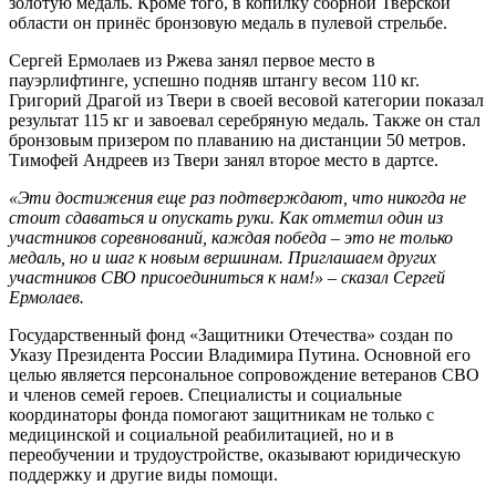
золотую медаль. Кроме того, в копилку сборной Тверской
области он принёс бронзовую медаль в пулевой стрельбе.
Сергей Ермолаев из Ржева занял первое место в
пауэрлифтинге, успешно подняв штангу весом 110 кг.
Григорий Драгой из Твери в своей весовой категории показал
результат 115 кг и завоевал серебряную медаль. Также он стал
бронзовым призером по плаванию на дистанции 50 метров.
Тимофей Андреев из Твери занял второе место в дартсе.
«Эти достижения еще раз подтверждают, что никогда не
стоит сдаваться и опускать руки. Как отметил один из
участников соревнований, каждая победа – это не только
медаль, но и шаг к новым вершинам. Приглашаем других
участников СВО присоединиться к нам!» – сказал Сергей
Ермолаев.
Государственный фонд «Защитники Отечества» создан по
Указу Президента России Владимира Путина. Основной его
целью является персональное сопровождение ветеранов СВО
и членов семей героев. Специалисты и социальные
координаторы фонда помогают защитникам не только с
медицинской и социальной реабилитацией, но и в
переобучении и трудоустройстве, оказывают юридическую
поддержку и другие виды помощи.