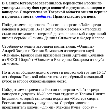
В Санкт-Петербурге завершилось первенство России по
универсальному бою среди юношей и девушек, юниоров и
юниорок. Спортсмены из Тверской области заняли первые
и призовые места,
сообщает
Правительство региона.
Победителями первенства России по версии «Лайт» среди
юношей и девушек 16-17 лет в разных весовых категориях
стали воспитанники тверской детско-юношеской спортивной
школы борьбы «Олимп» Даниил Сильченко и Федор Карпов.
Серебряную медаль завоевали воспитанник «Олимпа»
Андрей Зверев и Ксения Домовская из тверского клуба
«Кайман». Бронзовыми призерами стали Артемий Селезнев
из ДЮСШ борьбы «Олимп» и Екатерина Комарова из клуба
«Кайман».
По итогам общекомандного зачета в возрастной группе 16-17
лет сборная Тверской области взяла серебряный командный
кубок за второе общекомандное место.
Победителем первенства России по версии «Лайт» среди
юниоров и девушек 18-20 лет стал студент из Торжка Никита
Биушкин, который выполнил норматив «Мастера спорта
России» по данному виду спорта. Серебро завоевал
представитель школы «Олимп» Максим Кулёв, бронзу –