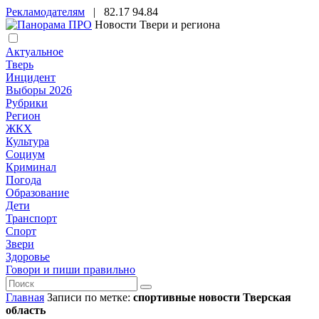
Рекламодателям
|
82.17
94.84
Новости Твери и региона
Актуальное
Тверь
Инцидент
Выборы 2026
Рубрики
Регион
ЖКХ
Культура
Социум
Криминал
Погода
Образование
Дети
Транспорт
Спорт
Звери
Здоровье
Говори и пиши правильно
Главная
Записи по метке:
спортивные новости Тверская
область