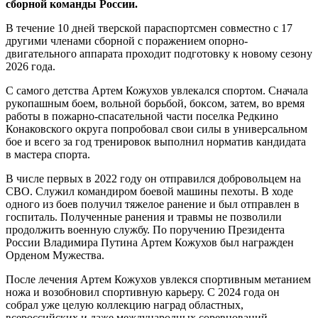
сборной команды России.
В течение 10 дней тверской параспортсмен совместно с 17
другими членами сборной с поражением опорно-
двигательного аппарата проходит подготовку к новому сезону
2026 года.
С самого детства Артем Кожухов увлекался спортом. Сначала
рукопашным боем, вольной борьбой, боксом, затем, во время
работы в пожарно-спасательной части поселка Редкино
Конаковского округа попробовал свои силы в универсальном
бое и всего за год тренировок выполнил норматив кандидата
в мастера спорта.
В числе первых в 2022 году он отправился добровольцем на
СВО. Служил командиром боевой машины пехоты. В ходе
одного из боев получил тяжелое ранение и был отправлен в
госпиталь. Полученные ранения и травмы не позволили
продолжить военную службу. По поручению Президента
России Владимира Путина Артем Кожухов был награжден
Орденом Мужества.
После лечения Артем Кожухов увлекся спортивным метанием
ножа и возобновил спортивную карьеру. С 2024 года он
собрал уже целую коллекцию наград областных,
всероссийских и даже международных соревнований.