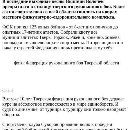
В последние выходные весны Вышний Волочек
превратился в столицу тверского рукопашного боя. Более
сотни спортсменов со всей области сошлись на коврах
местного физкультурно-оздоровительного комплекса.
ФОК принял 125 юных бойцов - от 8-летних новичков до
опытных 17-летних атлетов. Собрали квоту все
муниципалитеты: Тверь, Торжок, Ржев и, конечно, хозяева
площадки - вышневолоцкие спортсмены. По зрелищности и
накалу страстей Федерация вновь превзошла саму себя.
фото: Федерация рукопашного боя Тверской области
Вот уже 10 лет Тверская федерация рукопашного боя держит
курс на абсолютное превосходство в мире единоборств. И
судя по динамике, от турнира к турниру они только набирают
обороты.
Спортсмены клуба Суворов проявили волю к победе и
настоящий бойцовский характер, всего в соревнованиях были