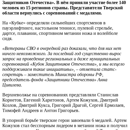
Защитников Отечества». В нём приняли участие более 140
человек из 15 регионов страны. Представители Тверской
области вернулись с соревнований с медалями.
На «Кубке» определяли сильнейших спортсменов в
пауэрлифтинге, настольном теннисе, пулевой стрельбе,
дартсе, плавании, спортивном метании ножа и волейболе
сидя.
«Ветераны СВО в очередной раз доказали, что для них нет
ничего невозможного. За последний год существенно вырос
запрос на проведение региональных и даже муниципальных
соревнований «Кубок Защитников Отечества», и мы всецело
поддерживаем такие инициативы», – отметила статс-
секретарь – заместитель Министра обороны РФ,
председатель фонда «Защитники Отечества» Анна
Цивилева.
Верхневолжье на соревнованиях представляли Станислав
Корнетов, Евгений Харитонов, Артем Кожухов, Дмитрий
Козлов, Дмитрий Кукса, Григорий Драгой, Сергей Ермолаев,
Тимофей Андреев и Антон Григорьев.
В упорной борьбе тверские герои завоевали 6 медалей. Артем
Кожухов стал бесспорным лидером в метании ножа и получил