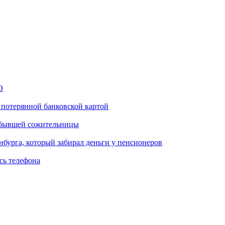
О
 потерянной банковской картой
м бывшей сожительницы
нбурга, который забирал деньги у пенсионеров
сь телефона