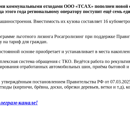
ыми коммунальными отходами ООО «ТСАХ» пополнен новой с
а этого года региональному оператору поступит ещё семь ед
шиностроения. Вместимость их кузова составляет 16 кубометров
амме льготного лизинга Росагролизинг при поддержке Правите
у на тариф для граждан.
оянной основе приобретает и устанавливает в места накоплен
мплексная система обращения с ТКО. Ведётся работа по рекуль
дирования отработанных автомобильных шин, приёма бытовой и 
тверждённым постановлением Правительства РФ от 07.03.2025,
оды (кирпичи, брёвна, доски, обрезки деревьев, ветки и т.д), к
леграм-канале!