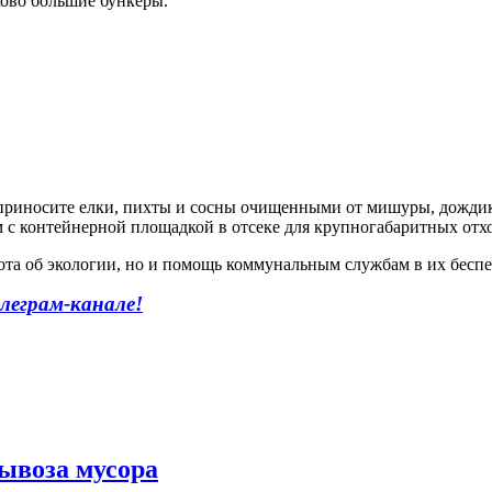
ково большие бункеры.
: приносите елки, пихты и сосны очищенными от мишуры, дождик
м с контейнерной площадкой в отсеке для крупногабаритных отхо
абота об экологии, но и помощь коммунальным службам в их бесп
леграм-канале!
вывоза мусора