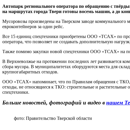
Автопарк регионального оператора по обращению с твёрд
на маршрутах города Твери готовы восемь машин, а до конц
Мусоровозы произведены на Тверском заводе коммунального ма
евроконтейнеров за один рейс.
Все 15 единиц спецтехники приобретены ООО «ТСАХ» по прогр
оператора, что позволяет не создавать дополнительную нагрузк
Также помимо закупки новой спецтехники ООО «ТСАХ» на пост
В Верхневолжье на протяжении последних лет развивается ко
сбора мусора. В муниципалитетах оборудуются места для скла
крупногабаритных отходов.
ООО «ТСАХ» напоминает, что по Правилам обращения с ТКО, у
отходы, не относящиеся к ТКО: строительные и растительные отх
спецтехники.
Больше новостей, фотографий и видео в
нашем Те
фото: Правительство Тверской области