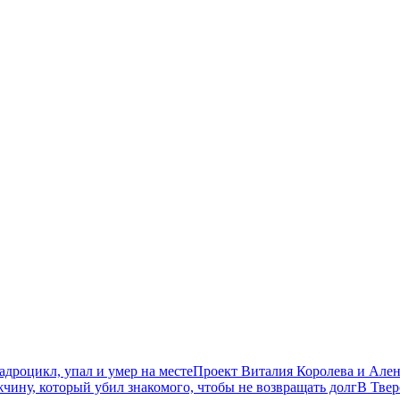
дроцикл, упал и умер на месте
Проект Виталия Королева и Ален
чину, который убил знакомого, чтобы не возвращать долг
В Твер