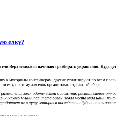
ую елку?
тели Верхневолжья начинают разбирать украшения. Куда дет
лку к мусорным контейнерам, другие утилизируют по всем прави
анизмы, поэтому для елок организован отдельный сбор.
е разъяснения законодательства о том, что растительные отх
алининского муниципалитета организовал места куда наши жите
еработает их в щепу, которая в последствии будет использована