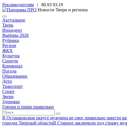
Рекламодателям
|
80.93
93.19
Новости Твери и региона
Актуальное
Тверь
Инцидент
Выборы 2026
Рубрики
Регион
ЖКХ
Культура
Социум
Криминал
Погода
Образование
Дети
Транспорт
Спорт
Звери
Здоровье
Говори и пиши правильно
В Осташковском округе мужчина не смог правильно завести ква
городах Тверской области
В Старице заключили под стражу муж