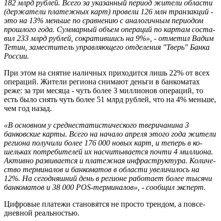
182 млрд руб­лей. Всего за ука­зан­ный пе­ри­од жи­те­ли об­ла­сти
(дер­жа­те­ли пла­теж­ных карт) про­ве­ли 126 млн тран­зак­ций -
это на 13% мень­ше по срав­не­нию с ана­ло­гич­ным пе­ри­о­дом
про­шло­го года. Сум­мар­ный объем опе­ра­ций по кар­там со­ста­
вил 233 млрд руб­лей, со­кра­тив­шись на 9%», - отметил ​Вадим
Тетин, за­ме­сти­тель управ­ля­ю­ще­го от­де­ле­ния "Тверь" Банка
Рос­сии.
При этом на сня­тие на­лич­ных при­хо­дит­ся лишь 22% от всех
опе­ра­ций. Жи­те­ли ре­ги­о­на сни­ма­ют день­ги в бан­ко­ма­тах
реже: за три ме­ся­ца - чуть более 3 мил­ли­о­нов опе­ра­ций, то
есть было снять чуть более 51 млрд рублей, что на 4% мень­ше,
чем год назад.
«В основном у сред­не­ста­ти­сти­че­ско­го тверичанина 3
банковские карты. Всего на на­ча­ло ап­ре­ля этого года жи­те­ли
ре­ги­о­на по­лу­чи­ли более 176 000 новых карт, и те­перь в ко­
шель­ках по­тре­би­те­лей их на­счи­ты­ва­ет­ся почти 4 мил­ли­о­на.
Ак­тив­но раз­ви­ва­ет­ся и пла­теж­ная ин­фра­струк­ту­ра. Ко­ли­че­
ство тер­ми­на­лов и бан­ко­ма­тов в об­ла­сти уве­ли­чи­лось на
12%. На се­го­дняш­ний день в ре­ги­оне ра­бо­та­ет более ты­ся­чи
бан­ко­ма­тов и 38 000 POS-тер­ми­на­лов», - сообщил эксперт.
Циф­ро­вые пла­те­жи ста­но­вят­ся не про­сто трен­дом, а по­все­
днев­ной ре­аль­но­стью.