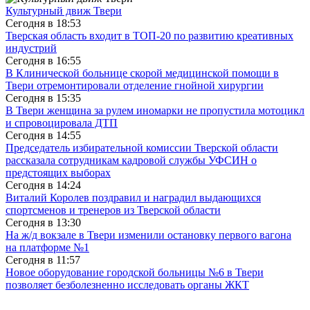
Культурный движ Твери
Сегодня в
18:53
Тверская область входит в ТОП-20 по развитию креативных
индустрий
Сегодня в
16:55
В Клинической больнице скорой медицинской помощи в
Твери отремонтировали отделение гнойной хирургии
Сегодня в
15:35
В Твери женщина за рулем иномарки не пропустила мотоцикл
и спровоцировала ДТП
Сегодня в
14:55
Председатель избирательной комиссии Тверской области
рассказала сотрудникам кадровой службы УФСИН о
предстоящих выборах
Сегодня в
14:24
Виталий Королев поздравил и наградил выдающихся
спортсменов и тренеров из Тверской области
Сегодня в
13:30
На ж/д вокзале в Твери изменили остановку первого вагона
на платформе №1
Сегодня в
11:57
Новое оборудование городской больницы №6 в Твери
позволяет безболезненно исследовать органы ЖКТ