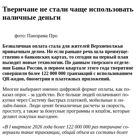
Тверичане не стали чаще использовать
наличные деньги
фото: Панорама Про
Без­на­лич­ная опла­та стала для жи­те­лей Верх­не­вол­жья
при­выч­ным делом. Но если рань­ше речь шла пре­иму­ще­
ствен­но о бан­ков­ских кар­тах, то се­год­ня на пер­вый план
вы­хо­дят новые тех­но­ло­гии. По дан­ным твер­ско­го от­де­ле­
ния Банка Рос­сии, в пер­вом квар­та­ле этого года тве­ри­тяне
со­вер­ши­ли более 122 000 000 тран­зак­ций с ис­поль­зо­ва­ни­ем
QR-ко­дов, био­мет­рии и пла­теж­ных при­ло­же­ний.
Мно­гие вы­би­ра­ют имен­но циф­ро­вой фор­мат опла­ты, как по­
ка­зал опрос - за удоб­ство. Все боль­ше людей опла­чи­ва­ют по­
куп­ки через Си­сте­му быст­рых пла­те­жей, мо­биль­ные и он­
лайн-бан­ки. Люди ценят без­на­лич­ные рас­че­ты за ско­рость,
про­сто­ту, а также за бо­нус­ные про­грам­мы и кеш­б­эк, ко­то­рые
де­ла­ют по­куп­ки вы­год­нее.
«В I квар­та­ле 2026 года более 122 000 000 раз тве­ри­чане со­
вер­ша­ли такие тран­зак­ции, общий объем их со­ста­вил более