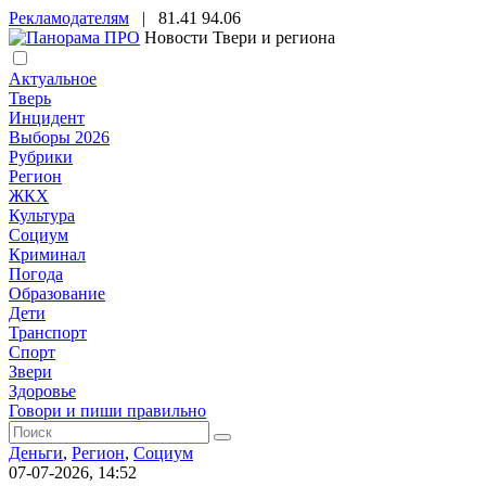
Рекламодателям
|
81.41
94.06
Новости Твери и региона
Актуальное
Тверь
Инцидент
Выборы 2026
Рубрики
Регион
ЖКХ
Культура
Социум
Криминал
Погода
Образование
Дети
Транспорт
Спорт
Звери
Здоровье
Говори и пиши правильно
Деньги
,
Регион
,
Социум
07-07-2026, 14:52