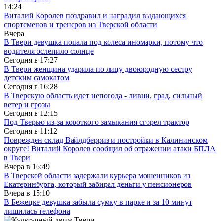
14:24
Виталий Королев поздравил и наградил выдающихся
спортсменов и тренеров из Тверской области
Вчера
В Твери девушка попала под колеса иномарки, потому что
водителя ослепило солнце
Сегодня в
17:27
В Твери женщина ударила по лицу двоюродную сестру
детским самокатом
Сегодня в
16:28
В Тверскую область идет непогода - ливни, град, сильный
ветер и грозы
Сегодня в
12:15
Под Тверью из-за короткого замыкания сгорел трактор
Сегодня в
11:12
Поврежден склад Вайлдберриз и постройки в Калининском
округе! Виталий Королев сообщил об отражении атаки БПЛА
в Твери
Вчера в
16:49
В Тверской области задержали курьера мошенников из
Екатеринбурга, который забирал деньги у пенсионеров
Вчера в
15:10
В Бежецке девушка забыла сумку в парке и за 10 минут
лишилась телефона