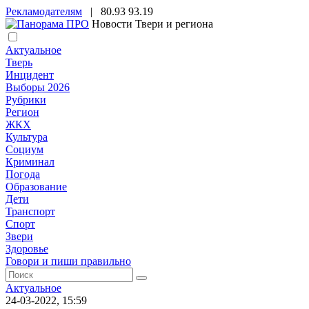
Рекламодателям
|
80.93
93.19
Новости Твери и региона
Актуальное
Тверь
Инцидент
Выборы 2026
Рубрики
Регион
ЖКХ
Культура
Социум
Криминал
Погода
Образование
Дети
Транспорт
Спорт
Звери
Здоровье
Говори и пиши правильно
Актуальное
24-03-2022, 15:59