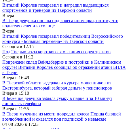
Виталий Королев поздравил и наградил выдающихся
спортсменов и тренеров из Тверской области
Вчера
В Твери девушка попала под колеса иномарки, потому что
водителя ослепило солнце
Вчера
Виталий Королев поздравил победительниц Всероссийского
конкурса «Большая перемена» из Тверской области
Сегодня в
12:15
Под Тверью из-за короткого замыкания сгорел трактор
Сегодня в
11:12
Поврежден склад Вайлдберриз и постройки в Калининском
округе! Виталий Королев сообщил об отражении атаки БПЛА
в Твери
Вчера в
16:49
В Тверской области задержали курьера мошенников из
Екатеринбурга, который забирал деньги у пенсионеров
Вчера в
15:10
В Бежецке девушка забыла сумку в парке и за 10 минут
лишилась телефона
Вчера в
11:55
В Твери мужчина из мести повредил колеса Порша бывшей
возлюбленной и оказался под подпиской о невыезде
04-08-2026 в
17:23