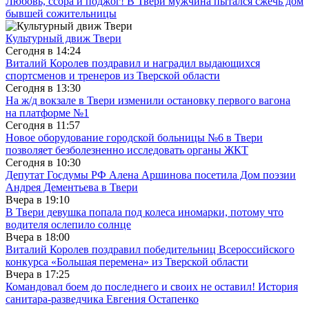
Любовь, ссора и поджог! В Твери мужчина пытался сжечь дом
бывшей сожительницы
Культурный движ Твери
Сегодня в
14:24
Виталий Королев поздравил и наградил выдающихся
спортсменов и тренеров из Тверской области
Сегодня в
13:30
На ж/д вокзале в Твери изменили остановку первого вагона
на платформе №1
Сегодня в
11:57
Новое оборудование городской больницы №6 в Твери
позволяет безболезненно исследовать органы ЖКТ
Сегодня в
10:30
Депутат Госдумы РФ Алена Аршинова посетила Дом поэзии
Андрея Дементьева в Твери
Вчера в
19:10
В Твери девушка попала под колеса иномарки, потому что
водителя ослепило солнце
Вчера в
18:00
Виталий Королев поздравил победительниц Всероссийского
конкурса «Большая перемена» из Тверской области
Вчера в
17:25
Командовал боем до последнего и своих не оставил! История
санитара-разведчика Евгения Остапенко