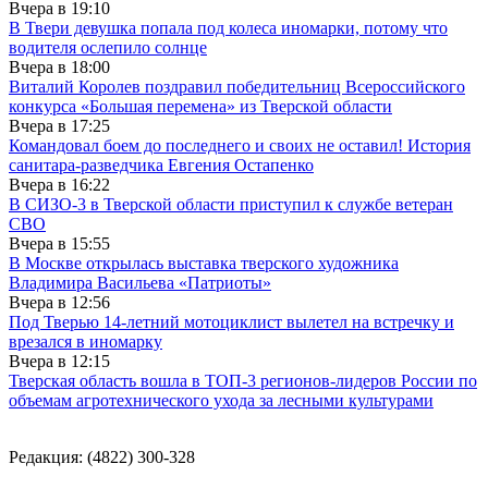
Вчера в
19:10
В Твери девушка попала под колеса иномарки, потому что
водителя ослепило солнце
Вчера в
18:00
Виталий Королев поздравил победительниц Всероссийского
конкурса «Большая перемена» из Тверской области
Вчера в
17:25
Командовал боем до последнего и своих не оставил! История
санитара-разведчика Евгения Остапенко
Вчера в
16:22
В СИЗО-3 в Тверской области приступил к службе ветеран
СВО
Вчера в
15:55
В Москве открылась выставка тверского художника
Владимира Васильева «Патриоты»
Вчера в
12:56
Под Тверью 14-летний мотоциклист вылетел на встречку и
врезался в иномарку
Вчера в
12:15
Тверская область вошла в ТОП-3 регионов-лидеров России по
объемам агротехнического ухода за лесными культурами
Редакция: (4822) 300-328