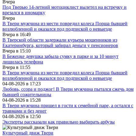
Вчера
Под Тверью 14-летний мотоциклист вылетел на встречку и
врезался в иномарку
Вчера
В Твери мужчина из мести повредил колеса Порша бывшей
возлюбленной и оказался под подпиской о невыезде
Вчера в
16:49
В Тверской области задержали курьера мошенников из
Екатеринбурга, который забирал деньги у пенсионеров
Вчера в
15:10
В Бежецке девушка забыла сумку в парке и за 10 минут
лишилась телефона
Вчера в
11:55
В Твери мужчина из мести повредил колеса Порша бывшей
возлюбленной и оказался под подпиской о невыезде
04-08-2026 в
17:23
Любовь, ссора и поджог! В Твери мужчина пытался сжечь дом
бывшей сожительницы
04-08-2026 в
15:28
В Твери мужчина пришел в гости к семейной паре, а остался с
травмами и без денег
04-08-2026 в
12:50
Эксперты рассказали как правильно выбирать арбузы
Культурный движ Твери