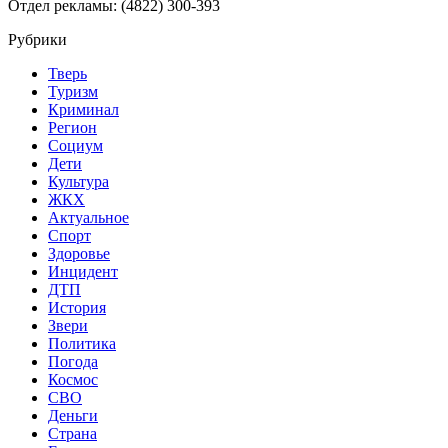
Отдел рекламы: (4822) 300-393
Рубрики
Тверь
Туризм
Криминал
Регион
Социум
Дети
Культура
ЖКХ
Актуальное
Спорт
Здоровье
Инцидент
ДТП
История
Звери
Политика
Погода
Космос
СВО
Деньги
Страна