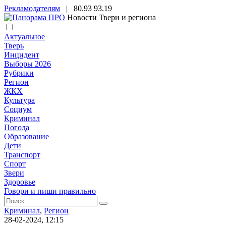
Рекламодателям
|
80.93
93.19
Новости Твери и региона
Актуальное
Тверь
Инцидент
Выборы 2026
Рубрики
Регион
ЖКХ
Культура
Социум
Криминал
Погода
Образование
Дети
Транспорт
Спорт
Звери
Здоровье
Говори и пиши правильно
Криминал
,
Регион
28-02-2024, 12:15