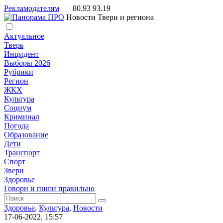
Рекламодателям
|
80.93
93.19
Новости Твери и региона
Актуальное
Тверь
Инцидент
Выборы 2026
Рубрики
Регион
ЖКХ
Культура
Социум
Криминал
Погода
Образование
Дети
Транспорт
Спорт
Звери
Здоровье
Говори и пиши правильно
Здоровье
,
Культура
,
Новости
17-06-2022, 15:57