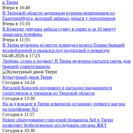
в Твери
Вчера в
16:49
В Тверской области задержали курьера мошенников из
Екатеринбурга, который забирал деньги у пенсионеров
Вчера в
15:10
В Бежецке девушка забыла сумку в парке и за 10 минут
лишилась телефона
Вчера в
11:55
В Твери мужчина из мести повредил колеса Порша бывшей
возлюбленной и оказался под подпиской о невыезде
04-08-2026 в
17:23
Любовь, ссора и поджог! В Твери мужчина пытался сжечь дом
бывшей сожительницы
Культурный движ Твери
Сегодня в
14:24
Виталий Королев поздравил и наградил выдающихся
спортсменов и тренеров из Тверской области
Сегодня в
13:30
На ж/д вокзале в Твери изменили остановку первого вагона
на платформе №1
Сегодня в
11:57
Новое оборудование городской больницы №6 в Твери
позволяет безболезненно исследовать органы ЖКТ
Сегодня в
10:30