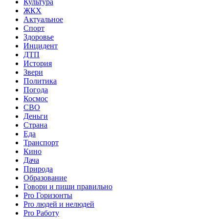
Культура
ЖКХ
Актуальное
Спорт
Здоровье
Инцидент
ДТП
История
Звери
Политика
Погода
Космос
СВО
Деньги
Страна
Еда
Транспорт
Кино
Дача
Природа
Образование
Говори и пиши правильно
Pro Горизонты
Pro людей и нелюдей
Pro Работу