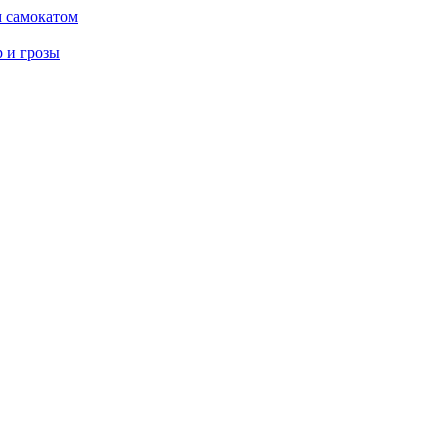
м самокатом
р и грозы