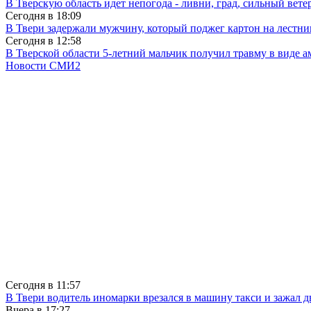
В Тверскую область идет непогода - ливни, град, сильный вете
Сегодня в
18:09
В Твери задержали мужчину, который поджег картон на лестни
Сегодня в
12:58
В Тверской области 5-летний мальчик получил травму в виде ам
Новости СМИ2
Сегодня в
11:57
В Твери водитель иномарки врезался в машину такси и зажал д
Вчера в
17:27