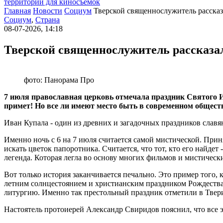
территории для киносъемок
Главная
Новости
Социум
Тверской священнослужитель рассказ
Социум
,
Страна
08-07-2026, 14:18
Тверской священнослужитель рассказа
фото: Панорама Про
7 июля православная церковь отмечала праздник Святого Ио
примет! Но все ли имеют место быть в современном обществ
Иван Купала - один из древних и загадочных праздников славя
Именно ночь с 6 на 7 июля считается самой мистической. Приня
искать цветок папоротника. Считается, что тот, кто его найдет
легенда. Которая легла во основу многих фильмов и мистическ
Вот только история заканчивается печально. Это пример того,
летним солнцестоянием и христианским праздником Рождества 
литургию. Именно так престольный праздник отметили в Твер
Настоятель протоиерей Александр Свиридов пояснил, что все 