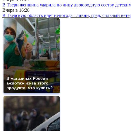
В Твери женщина ударила по лицу двоюродную сестру детски
Вчера в
16:28
В Тверскую область идет непогода - ливни, град, сильный вете
В магазинах России
ажиотаж из-за этого
продукта: что купить?