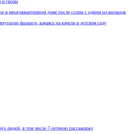
р и грозы
це в многоквартирном доме после ссоры с одним из жильцов
путации фаланги, качаясь на качели в детском саду
вух людей, в том числе 7-летнюю пассажирку