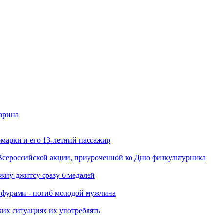
арина
марки и его 13-летний пассажир
Всероссийской акции, приуроченной ко Дню физкультурника
джиу-джитсу сразу 6 медалей
я фурами - погиб молодой мужчина
ких ситуациях их употреблять