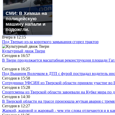
СМИ: В Химках на
полицейскую
машину напали и
подожгли.
Вчера в
12:15
Под Тверью из-за короткого замыкания сгорел трактор
Культурный движ Твери
Сегодня в
16:57
В Твери продолжается масштабная реконструкция площади Гаг
Сегодня в
16:25
Под Вышним Волочком в ДТП с фурой пострадал водитель ино
Сегодня в
15:58
Сотрудники УФСИН из Тверской области приняли участие во 
Сегодня в
15:28
Спортсмены из Тверской области завоевали на Кубке мира по 
Сегодня в
14:30
В Тверской области на трассе произошла жуткая авария с трем
Сегодня в
12:27
Жаркий, жаровой и жаровый - чем эти слова отличаются и в ка