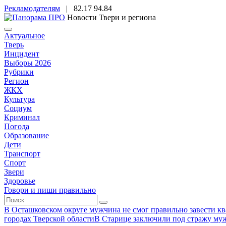
Рекламодателям
|
82.17
94.84
Новости Твери и региона
Актуальное
Тверь
Инцидент
Выборы 2026
Рубрики
Регион
ЖКХ
Культура
Социум
Криминал
Погода
Образование
Дети
Транспорт
Спорт
Звери
Здоровье
Говори и пиши правильно
В Осташковском округе мужчина не смог правильно завести ква
городах Тверской области
В Старице заключили под стражу муж