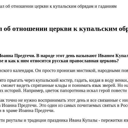
ал об отношении церкви к купальским обрядам и гаданиям
л об отношении церкви к купальским об
анна Предтечи. В народе этот день называют Иваном Купалой
е и как к ним относится русская православная церковь?
нского календаря. Он просто пронизан мистикой, народными пове
то прыгать через купальский костер, гадать, кидая в воду венки
 - сможет видеть спрятанные клады и понимать язык зверей. Но н
их историй. Например, цветок папоротника искал герой повести
 как точно не нужно воспринимать этот день и все связанные с 
Иоанна Предтечи. Это один из самых почитаемых святых в Росс
и в храме Иоанна Предтечи.
эти риуталы и традиции праздника Ивана Купалы - пережитки яз