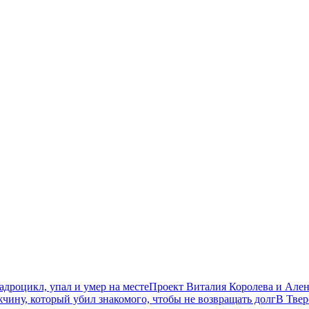
дроцикл, упал и умер на месте
Проект Виталия Королева и Ален
чину, который убил знакомого, чтобы не возвращать долг
В Твер