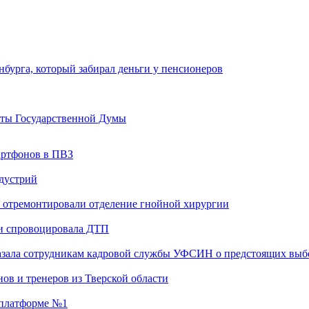
нбурга, который забирал деньги у пенсионеров
аты Государственной Думы
артфонов в ПВЗ
ндустрий
 отремонтировали отделение гнойной хирургии
 и спровоцировала ДТП
казала сотрудникам кадровой службы УФСИН о предстоящих выб
ов и тренеров из Тверской области
а платформе №1