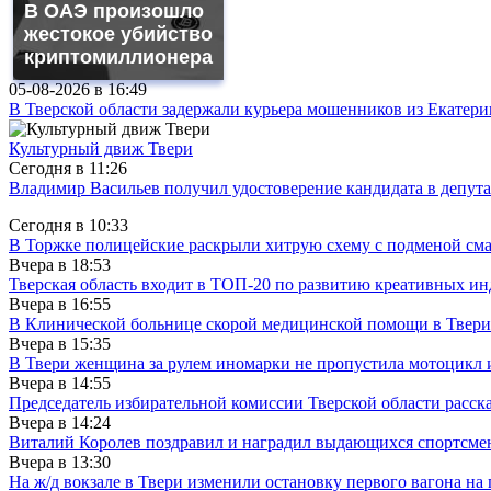
В ОАЭ произошло
жестокое убийство
криптомиллионера
05-08-2026 в
16:49
В Тверской области задержали курьера мошенников из Екатери
Культурный движ Твери
Сегодня в
11:26
Владимир Васильев получил удостоверение кандидата в депут
Сегодня в
10:33
В Торжке полицейские раскрыли хитрую схему с подменой см
Вчера в
18:53
Тверская область входит в ТОП-20 по развитию креативных и
Вчера в
16:55
В Клинической больнице скорой медицинской помощи в Твери
Вчера в
15:35
В Твери женщина за рулем иномарки не пропустила мотоцикл
Вчера в
14:55
Председатель избирательной комиссии Тверской области расс
Вчера в
14:24
Виталий Королев поздравил и наградил выдающихся спортсмен
Вчера в
13:30
На ж/д вокзале в Твери изменили остановку первого вагона н