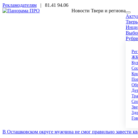
Рекламодателям
|
81.41
94.06
Новости Твери и региона
Акту
Тверь
Инци
Выбо
Рубр
Ре
Ж
Кул
Со
Кр
По
Об
Де
Тр
Сп
Зв
Здо
Го
В Осташковском округе мужчина не смог правильно завести ква
Проект Виталия Королева и Алены Аршиновой «Поезд здоровья