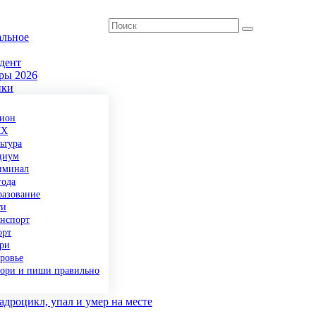
альное
дент
ры 2026
ики
гион
КХ
ьтура
циум
иминал
года
разование
ти
анспорт
орт
ери
ровье
вори и пиши правильно
дроцикл, упал и умер на месте
» продолжает работать в городах Тверской области