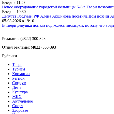
Вчера в
11:57
Новое оборудование городской больницы №6 в Твери позволяе
Вчера в
10:30
Депутат Госдумы РФ Алена Аршинова посетила Дом поэзии Ан
05-08-2026 в
19:10
В Твери девушка попала под колеса иномарки, потому что води
Редакция: (4822) 300-328
Отдел рекламы: (4822) 300-393
Рубрики
Тверь
Туризм
Криминал
Регион
Социум
Дети
Культура
ЖКХ
Актуальное
Спорт
Здоровье