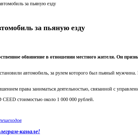
втомобиль за пьяную езду
мого, чтобы не возвращать долг
 на территории для киносъемок
томобиль за пьяную езду
ственное обвинение в отношении местного жителя. Он приз
остановили автомобиль, за рулем которого был пьяный мужчина.
ишением права заниматься деятельностью, связанной с управлен
D CEED стоимостью около 1 000 000 рублей.
 пешеходов
леграм-канале!