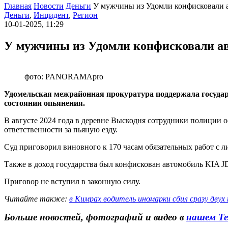
Главная
Новости
Деньги
У мужчины из Удомли конфисковали а
В Старице заключили под стражу мужчину, который убил знако
Деньги
,
Инцидент
,
Регион
В Тверской области сотрудники МЧС потушили крупный пожар
10-01-2025, 11:29
У мужчины из Удомли конфисковали ав
фото: PANORAMApro
Удомельская межрайонная прокуратура поддержала государ
состоянии опьянения.
В августе 2024 года в деревне Выскодня сотрудники полиции 
ответственности за пьяную езду.
Суд приговорил виновного к 170 часам обязательных работ с л
Также в доход государства был конфискован автомобиль KIA J
Приговор не вступил в законную силу.
Читайте также:
в Кимрах водитель иномарки сбил сразу двух
Больше новостей, фотографий и видео в
нашем Те