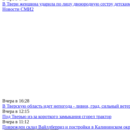
В Твери женщина ударила по лицу двоюродную сестру детски
Новости СМИ2
Вчера в
16:28
В Тверскую область идет непогода - ливни, град, сильный вете
Вчера в
12:15
Под Тверью из-за короткого замыкания сгорел трактор
Вчера в
11:12
Поврежден склад Вайлдберриз и постройки в Калининском окр