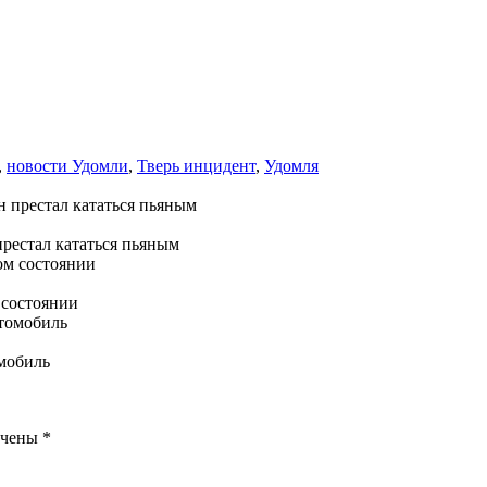
,
новости Удомли
,
Тверь инцидент
,
Удомля
престал кататься пьяным
 состоянии
омобиль
ечены
*