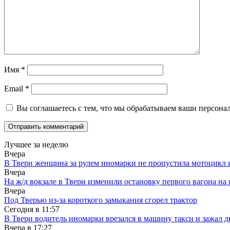
Имя
*
Email
*
Вы соглашаетесь с тем, что мы обрабатываем ваши персона
Лучшее за неделю
Вчера
В Твери женщина за рулем иномарки не пропустила мотоцикл
Вчера
На ж/д вокзале в Твери изменили остановку первого вагона н
Вчера
Под Тверью из-за короткого замыкания сгорел трактор
Сегодня в
11:57
В Твери водитель иномарки врезался в машину такси и зажал д
Вчера в
17:27