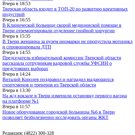
Вчера в
18:53
Тверская область входит в ТОП-20 по развитию креативных
индустрий
Вчера в
16:55
В Клинической больнице скорой медицинской помощи в
Твери отремонтировали отделение гнойной хирургии
Вчера в
15:35
В Твери женщина за рулем иномарки не пропустила мотоцикл
и спровоцировала ДТП
Вчера в
14:55
Председатель избирательной комиссии Тверской области
рассказала сотрудникам кадровой службы УФСИН о
предстоящих выборах
Вчера в
14:24
Виталий Королев поздравил и наградил выдающихся
спортсменов и тренеров из Тверской области
Вчера в
13:30
На ж/д вокзале в Твери изменили остановку первого вагона
на платформе №1
Вчера в
11:57
Новое оборудование городской больницы №6 в Твери
позволяет безболезненно исследовать органы ЖКТ
Редакция: (4822) 300-328