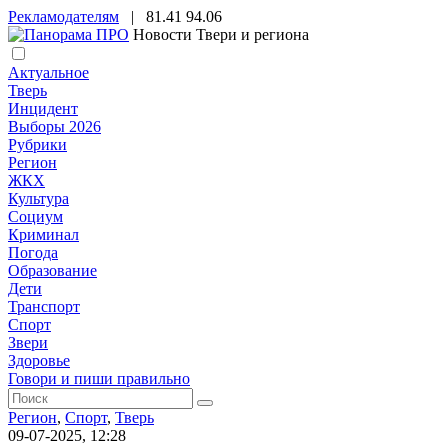
Рекламодателям
|
81.41
94.06
Новости Твери и региона
Актуальное
Тверь
Инцидент
Выборы 2026
Рубрики
Регион
ЖКХ
Культура
Социум
Криминал
Погода
Образование
Дети
Транспорт
Спорт
Звери
Здоровье
Говори и пиши правильно
Регион
,
Спорт
,
Тверь
09-07-2025, 12:28