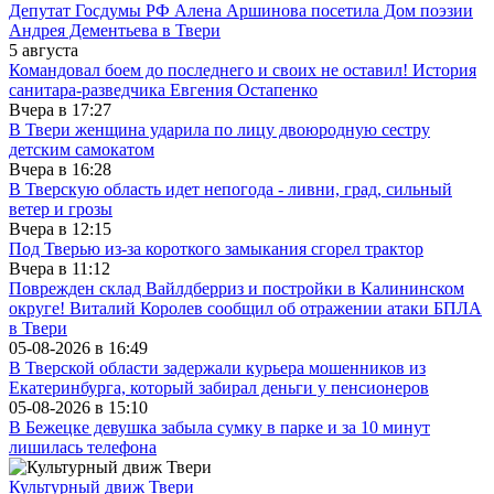
Депутат Госдумы РФ Алена Аршинова посетила Дом поэзии
Андрея Дементьева в Твери
5 августа
Командовал боем до последнего и своих не оставил! История
санитара-разведчика Евгения Остапенко
Вчера в
17:27
В Твери женщина ударила по лицу двоюродную сестру
детским самокатом
Вчера в
16:28
В Тверскую область идет непогода - ливни, град, сильный
ветер и грозы
Вчера в
12:15
Под Тверью из-за короткого замыкания сгорел трактор
Вчера в
11:12
Поврежден склад Вайлдберриз и постройки в Калининском
округе! Виталий Королев сообщил об отражении атаки БПЛА
в Твери
05-08-2026 в
16:49
В Тверской области задержали курьера мошенников из
Екатеринбурга, который забирал деньги у пенсионеров
05-08-2026 в
15:10
В Бежецке девушка забыла сумку в парке и за 10 минут
лишилась телефона
Культурный движ Твери