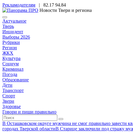
Рекламодателям
|
82.17
94.84
Новости Твери и региона
Актуальное
Тверь
Инцидент
Выборы 2026
Рубрики
Регион
ЖКХ
Культура
Социум
Криминал
Погода
Образование
Дети
Транспорт
Спорт
Звери
Здоровье
Говори и пиши правильно
В Осташковском округе мужчина не смог правильно завести ква
городах Тверской области
В Старице заключили под стражу муж