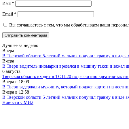
Имя
*
Email
*
Вы соглашаетесь с тем, что мы обрабатываем ваши персона
Лучшее за неделю
Вчера
В Тверской области 5-летний мальчик получил травму в виде ам
Вчера
В Твери водитель иномарки врезался в машину такси и зажал д
6 августа
Тверская область входит в ТОП-20 по развитию креативных и
Вчера в
18:09
В Твери задержали мужчину, который поджег картон на лестни
Вчера в
12:58
В Тверской области 5-летний мальчик получил травму в виде ам
Новости СМИ2