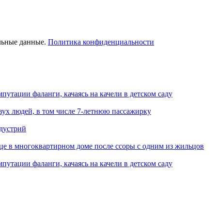
льные данные.
Политика конфиденциальности
путации фаланги, качаясь на качели в детском саду
вух людей, в том числе 7-летнюю пассажирку
ндустрий
це в многоквартирном доме после ссоры с одним из жильцов
путации фаланги, качаясь на качели в детском саду