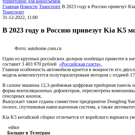
территории для киносъемок
Главная
Новости
Транспорт
В 2023 году в Россию привезут Ki
Транспорт
31-12-2022, 11:00
В 2023 году в Россию привезут Kia K5 м
Фото: autohome.com.cn
Один из крупных российских дилеров пообещал привезти в нача
составит 3 403 970 рублей
«Российская газета».
Главная особенность автомобиля кроется в мощности его двухл
модель комплектуется полуторалитровым мотором с отдачей 170 
В салоне машины 12,3-дюймовая цифровая приборная панель и
форма вентиляционных дефлекторов, пересмотрена компоновка
сенсорных кнопок.
Выпускает такие седаны совместное предприятие Dongfeng Yueda
полосе, спутниковая навигационная система, а также автомати
Kia K5 китайской сборки отличается от корейского варианта ув
editor
Больше в Телеграм