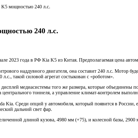
a K5 мощностью 240 л.с.
ощностью 240 л.с.
ле 2023 года в РФ Kia K5 из Китая. Предполагаемая цена автом
итрового наддувного двигателя, она составит 240 л.с. Мотор бу
л.с., такой силовой агрегат состыкован с «роботом».
 дисплей медиасистемы того же размера, которые объединены по
 центрального тоннеля, а управление климат-контролем выпол
 Kia. Среди опций у автомобиля, который появится в России, ес
ческий дальний свет фар.
еличенной длиной кузова, 4980 мм (+75), и колесной базы, 2900 