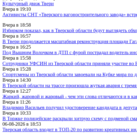
Культурный движ Твери
Вчера в
19:10
Активисты СНТ «Тверского вагоностроительного завода» вст
Вчера в
18:58
Избирком показал, как в Тверской области будут выглядеть обх
Вчера в
16:57
В Твери продолжается масштабная реконструкция площади Гаг
Вчера в
16:25
Под Вышним Волочком в ДТП с фурой пострадал водитель ино
Вчера в
15:58
Сотрудники УФСИН из Тверской области приняли участие во 
Вчера в
15:28
Спортсмены из Тверской области завоевали на Кубке мира по 
Вчера в
14:30
В Тверской области на трассе произошла жуткая авария с трем
Вчера в
12:27
Жаркий, жаровой и жаровый - чем эти слова отличаются и в ка
Вчера в
11:26
Владимир Васильев получил удостоверение кандидата в депут
Вчера в
10:33
В Торжке полицейские раскрыли хитрую схему с подменой см
06-08-2026 в
18:53
Тверская область входит в ТОП-20 по развитию креативных и