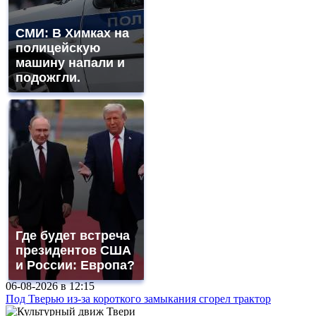
СМИ: В Химках на
полицейскую
машину напали и
подожгли.
Где будет встреча
президентов США
и России: Европа?
06-08-2026 в
12:15
Под Тверью из-за короткого замыкания сгорел трактор