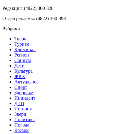
Редакция: (4822) 300-328
Отдел рекламы: (4822) 300-393
Рубрики
Тверь
Туризм
Криминал
Регион
Социум
Дети
Культура
ЖКХ
Актуальное
Спорт
Здоровье
Инцидент
ДТП
История
Звери
Политика
Погода
Космос