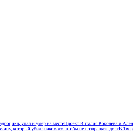
дроцикл, упал и умер на месте
Проект Виталия Королева и Ален
чину, который убил знакомого, чтобы не возвращать долг
В Твер