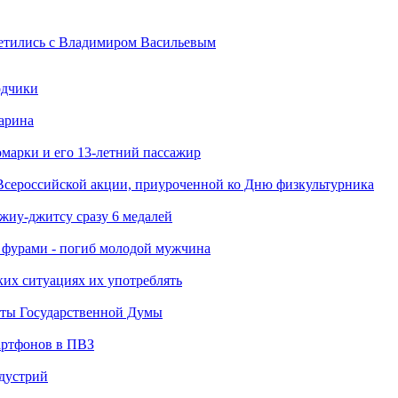
ретились с Владимиром Васильевым
одчики
арина
марки и его 13-летний пассажир
Всероссийской акции, приуроченной ко Дню физкультурника
джиу-джитсу сразу 6 медалей
я фурами - погиб молодой мужчина
ких ситуациях их употреблять
аты Государственной Думы
артфонов в ПВЗ
ндустрий