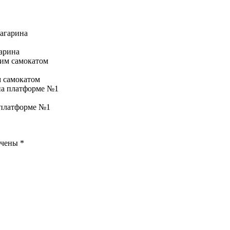
арина
м самокатом
а платформе №1
ечены
*