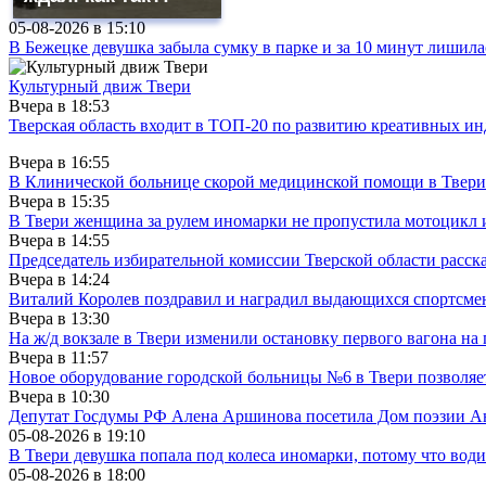
05-08-2026 в
15:10
В Бежецке девушка забыла сумку в парке и за 10 минут лишила
Культурный движ Твери
Вчера в
18:53
Тверская область входит в ТОП-20 по развитию креативных и
Вчера в
16:55
В Клинической больнице скорой медицинской помощи в Твери
Вчера в
15:35
В Твери женщина за рулем иномарки не пропустила мотоцикл
Вчера в
14:55
Председатель избирательной комиссии Тверской области расс
Вчера в
14:24
Виталий Королев поздравил и наградил выдающихся спортсмен
Вчера в
13:30
На ж/д вокзале в Твери изменили остановку первого вагона н
Вчера в
11:57
Новое оборудование городской больницы №6 в Твери позволяе
Вчера в
10:30
Депутат Госдумы РФ Алена Аршинова посетила Дом поэзии Ан
05-08-2026 в
19:10
В Твери девушка попала под колеса иномарки, потому что води
05-08-2026 в
18:00