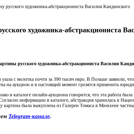
ну русского художника-абстракциониста Василия Кандинского
русского художника-абстракциониста Ва
тины русского художника-абстракциониста Василия Кандинск
 ушла с молотка почти за 390 тысяч евро. В Польше заявили, чт
тна на аукцион и в настоящий момент грозятся применить юриди
нако в каталоге онлайн-аукциона говорится, что эта работа был
Согласно информации в каталоге, абстракция хранилась в Национ
у картина была выкуплена из Галереи Томаса в Мюнхене частн
шем
Telegram-канале
.