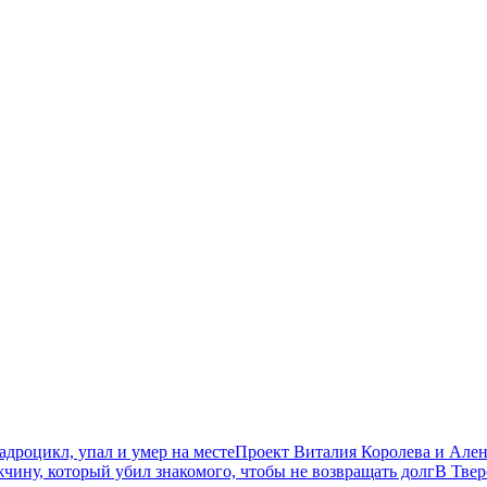
дроцикл, упал и умер на месте
Проект Виталия Королева и Ален
чину, который убил знакомого, чтобы не возвращать долг
В Твер