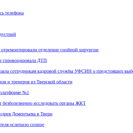
сь телефона
ндустрий
 отремонтировали отделение гнойной хирургии
 и спровоцировала ДТП
казала сотрудникам кадровой службы УФСИН о предстоящих выб
ов и тренеров из Тверской области
а платформе №1
т безболезненно исследовать органы ЖКТ
дрея Дементьева в Твери
теля ослепило солнце