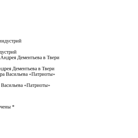
ндустрий
дрея Дементьева в Твери
а Васильева «Патриоты»
ечены
*