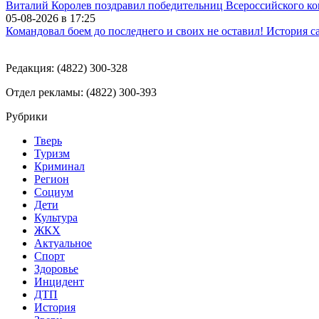
Виталий Королев поздравил победительниц Всероссийского ко
05-08-2026 в
17:25
Командовал боем до последнего и своих не оставил! История с
Редакция: (4822) 300-328
Отдел рекламы: (4822) 300-393
Рубрики
Тверь
Туризм
Криминал
Регион
Социум
Дети
Культура
ЖКХ
Актуальное
Спорт
Здоровье
Инцидент
ДТП
История