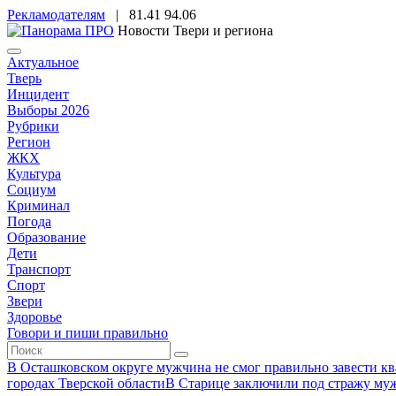
Рекламодателям
|
81.41
94.06
Новости Твери и региона
Актуальное
Тверь
Инцидент
Выборы 2026
Рубрики
Регион
ЖКХ
Культура
Социум
Криминал
Погода
Образование
Дети
Транспорт
Спорт
Звери
Здоровье
Говори и пиши правильно
В Осташковском округе мужчина не смог правильно завести ква
городах Тверской области
В Старице заключили под стражу муж