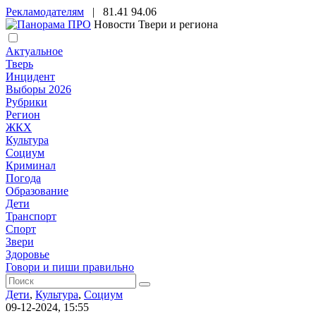
Рекламодателям
|
81.41
94.06
Новости Твери и региона
Актуальное
Тверь
Инцидент
Выборы 2026
Рубрики
Регион
ЖКХ
Культура
Социум
Криминал
Погода
Образование
Дети
Транспорт
Спорт
Звери
Здоровье
Говори и пиши правильно
Дети
,
Культура
,
Социум
09-12-2024, 15:55