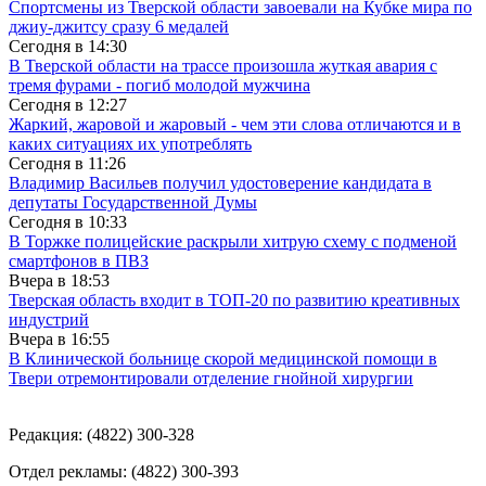
Спортсмены из Тверской области завоевали на Кубке мира по
джиу-джитсу сразу 6 медалей
Сегодня в
14:30
В Тверской области на трассе произошла жуткая авария с
тремя фурами - погиб молодой мужчина
Сегодня в
12:27
Жаркий, жаровой и жаровый - чем эти слова отличаются и в
каких ситуациях их употреблять
Сегодня в
11:26
Владимир Васильев получил удостоверение кандидата в
депутаты Государственной Думы
Сегодня в
10:33
В Торжке полицейские раскрыли хитрую схему с подменой
смартфонов в ПВЗ
Вчера в
18:53
Тверская область входит в ТОП-20 по развитию креативных
индустрий
Вчера в
16:55
В Клинической больнице скорой медицинской помощи в
Твери отремонтировали отделение гнойной хирургии
Редакция: (4822) 300-328
Отдел рекламы: (4822) 300-393