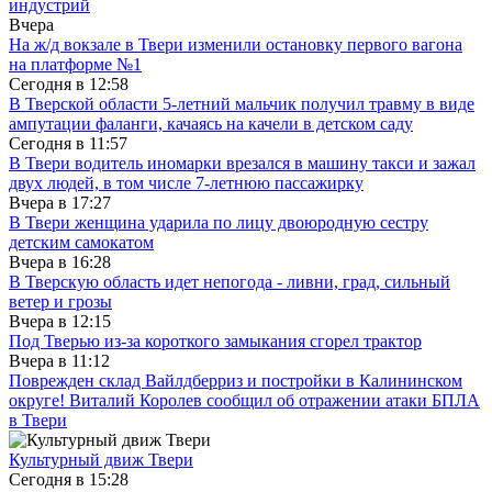
индустрий
Вчера
На ж/д вокзале в Твери изменили остановку первого вагона
на платформе №1
Сегодня в
12:58
В Тверской области 5-летний мальчик получил травму в виде
ампутации фаланги, качаясь на качели в детском саду
Сегодня в
11:57
В Твери водитель иномарки врезался в машину такси и зажал
двух людей, в том числе 7-летнюю пассажирку
Вчера в
17:27
В Твери женщина ударила по лицу двоюродную сестру
детским самокатом
Вчера в
16:28
В Тверскую область идет непогода - ливни, град, сильный
ветер и грозы
Вчера в
12:15
Под Тверью из-за короткого замыкания сгорел трактор
Вчера в
11:12
Поврежден склад Вайлдберриз и постройки в Калининском
округе! Виталий Королев сообщил об отражении атаки БПЛА
в Твери
Культурный движ Твери
Сегодня в
15:28