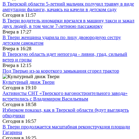
В Тверской области 5-летний мальчик получил травму в виде
ампутации фаланги, качаясь на качели в детском саду
Сегодня в
11:57
В Твери водитель иномарки врезался в машину такси и зажал
двух людей, в том числе 7-летнюю пассажирку
Вчера в
17:27
В Твери женщина ударила по лицу двоюродную сестру
детским самокатом
Вчера в
16:28
В Тверскую область идет непогода - ливни, град, сильный
ветер и грозы
Вчера в
12:15
Под Тверью из-за короткого замыкания сгорел трактор
Культурный движ Твери
Сегодня в
19:10
Активисты СНТ «Тверского вагоностроительного завода»
встретились с Владимиром Васильевым
Сегодня в
18:58
Избирком показал, как в Тверской области будут выглядеть
обходчики
Сегодня в
16:57
В Твери продолжается масштабная реконструкция площади
Гагарина
Сегодня в
16:25