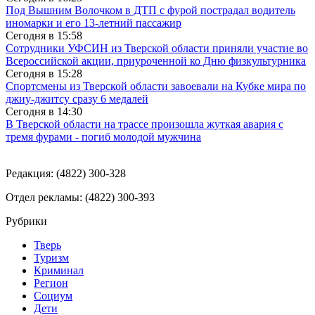
Под Вышним Волочком в ДТП с фурой пострадал водитель
иномарки и его 13-летний пассажир
Сегодня в
15:58
Сотрудники УФСИН из Тверской области приняли участие во
Всероссийской акции, приуроченной ко Дню физкультурника
Сегодня в
15:28
Спортсмены из Тверской области завоевали на Кубке мира по
джиу-джитсу сразу 6 медалей
Сегодня в
14:30
В Тверской области на трассе произошла жуткая авария с
тремя фурами - погиб молодой мужчина
Редакция: (4822) 300-328
Отдел рекламы: (4822) 300-393
Рубрики
Тверь
Туризм
Криминал
Регион
Социум
Дети