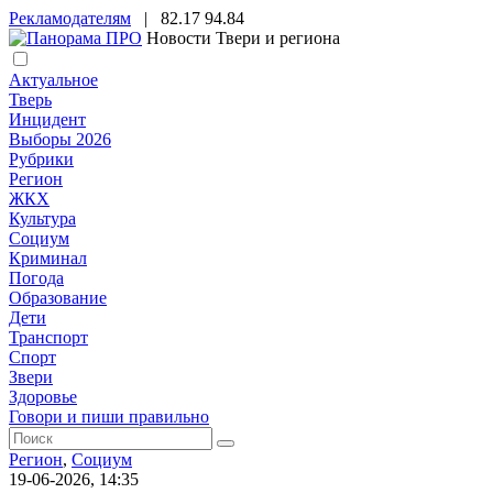
Рекламодателям
|
82.17
94.84
Новости Твери и региона
Актуальное
Тверь
Инцидент
Выборы 2026
Рубрики
Регион
ЖКХ
Культура
Социум
Криминал
Погода
Образование
Дети
Транспорт
Спорт
Звери
Здоровье
Говори и пиши правильно
Регион
,
Социум
19-06-2026, 14:35