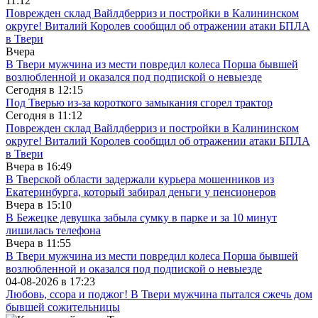
11:12
Поврежден склад Вайлдберриз и постройки в Калининском
округе! Виталий Королев сообщил об отражении атаки БПЛА
в Твери
Вчера
В Твери мужчина из мести повредил колеса Порша бывшей
возлюбленной и оказался под подпиской о невыезде
Сегодня в
12:15
Под Тверью из-за короткого замыкания сгорел трактор
Сегодня в
11:12
Поврежден склад Вайлдберриз и постройки в Калининском
округе! Виталий Королев сообщил об отражении атаки БПЛА
в Твери
Вчера в
16:49
В Тверской области задержали курьера мошенников из
Екатеринбурга, который забирал деньги у пенсионеров
Вчера в
15:10
В Бежецке девушка забыла сумку в парке и за 10 минут
лишилась телефона
Вчера в
11:55
В Твери мужчина из мести повредил колеса Порша бывшей
возлюбленной и оказался под подпиской о невыезде
04-08-2026 в
17:23
Любовь, ссора и поджог! В Твери мужчина пытался сжечь дом
бывшей сожительницы