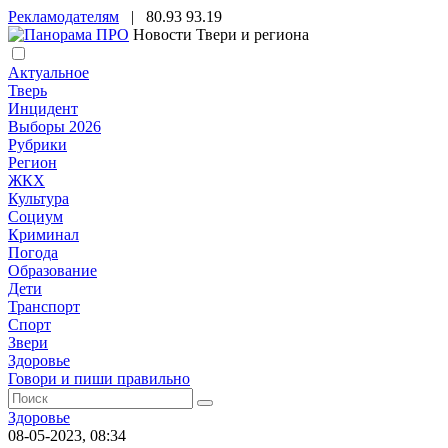
Рекламодателям
|
80.93
93.19
Новости Твери и региона
Актуальное
Тверь
Инцидент
Выборы 2026
Рубрики
Регион
ЖКХ
Культура
Социум
Криминал
Погода
Образование
Дети
Транспорт
Спорт
Звери
Здоровье
Говори и пиши правильно
Здоровье
08-05-2023, 08:34