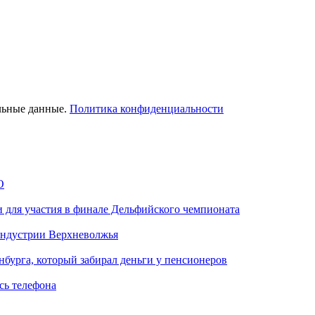
льные данные.
Политика конфиденциальности
О
 для участия в финале Дельфийского чемпионата
индустрии Верхневолжья
нбурга, который забирал деньги у пенсионеров
сь телефона