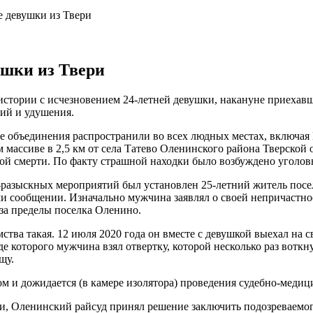
е девушки из Твери
ушки из Твери
стории с исчезновением 24-летней девушки, накануне приехавш
ний и удушения.
объединения распространили во всех людных местах, включая Инт
массиве в 2,5 км от села Татево Оленинского района Тверской 
й смерти. По факту страшной находки было возбуждено уголовн
разыскных мероприятий был установлен 25-летний житель посел
ми сообщении. Изначально мужчина заявлял о своей непричастно
 за пределы поселка Оленино.
мства такая. 12 июля 2020 года он вместе с девушкой выехал на
 которого мужчина взял отвертку, которой несколько раз воткнул
щу.
м и дожидается (в камере изолятора) проведения судебно-медиц
ти, Оленинский райсуд принял решение заключить подозреваемог