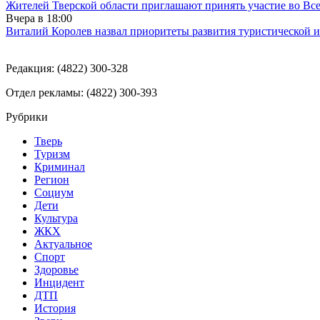
Жителей Тверской области приглашают принять участие во Все­рос
Вчера в
18:00
Виталий Королев назвал приоритеты развития туристической 
Редакция: (4822) 300-328
Отдел рекламы: (4822) 300-393
Рубрики
Тверь
Туризм
Криминал
Регион
Социум
Дети
Культура
ЖКХ
Актуальное
Спорт
Здоровье
Инцидент
ДТП
История