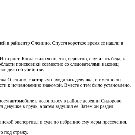
ей в райцентр Оленино. Спустя короткое время ее нашли в
ернет. Когда стало ясно, что, вероятно, случилась беда, к
области поисковики совместно со следователями наконец
ое дело об убийстве.
ка Оленино, с которым находилась девушка, и именно он
сти к исчезновению знакомой. Вместе с тем было установлено,
 своем автомобиле в лесополосу в районе деревни Сидорово
 девушке в грудь, а затем задушил ее. Затем он раздел
инской экспертизы и суда по избранию ему меры пресечения.
о под стражу.