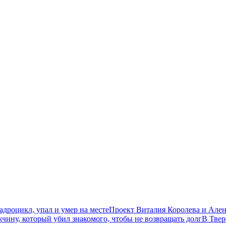
дроцикл, упал и умер на месте
Проект Виталия Королева и Ален
чину, который убил знакомого, чтобы не возвращать долг
В Твер