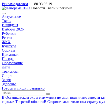
Рекламодателям
|
80.93
93.19
Новости Твери и региона
Актуальное
Тверь
Инцидент
Выборы 2026
Рубрики
Регион
ЖКХ
Культура
Социум
Криминал
Погода
Образование
Дети
Транспорт
Спорт
Звери
Здоровье
Говори и пиши правильно
В Осташковском округе мужчина не смог правильно завести ква
городах Тверской области
В Старице заключили под стражу муж