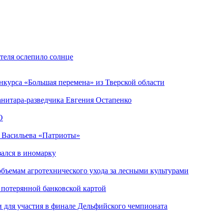
теля ослепило солнце
нкурса «Большая перемена» из Тверской области
анитара-разведчика Евгения Остапенко
О
а Васильева «Патриоты»
зался в иномарку
объемам агротехнического ухода за лесными культурами
 потерянной банковской картой
 для участия в финале Дельфийского чемпионата