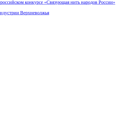
­сий­ско­м конкурсе «Свя­зу­ю­щая нить на­ро­дов Рос­сии»
индустрии Верхневолжья