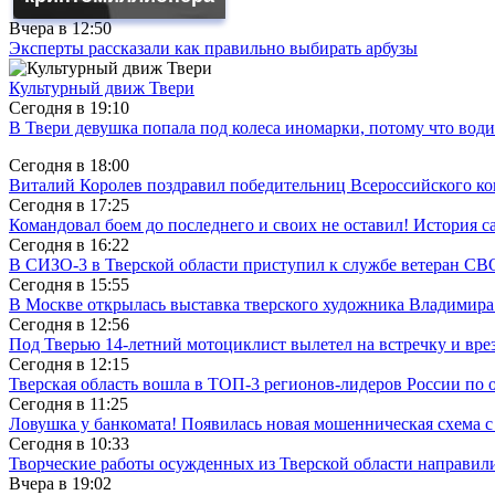
Вчера в
12:50
Эксперты рассказали как правильно выбирать арбузы
Культурный движ Твери
Сегодня в
19:10
В Твери девушка попала под колеса иномарки, потому что води
Сегодня в
18:00
Виталий Королев поздравил победительниц Всероссийского ко
Сегодня в
17:25
Командовал боем до последнего и своих не оставил! История с
Сегодня в
16:22
В СИЗО-3 в Тверской области приступил к службе ветеран СВ
Сегодня в
15:55
В Москве открылась выставка тверского художника Владимир
Сегодня в
12:56
Под Тверью 14-летний мотоциклист вылетел на встречку и вре
Сегодня в
12:15
Тверская область вошла в ТОП-3 регионов-лидеров России по 
Сегодня в
11:25
Ловушка у банкомата! Появилась новая мошенническая схема с
Сегодня в
10:33
Творческие работы осужденных из Тверской области направили
Вчера в
19:02