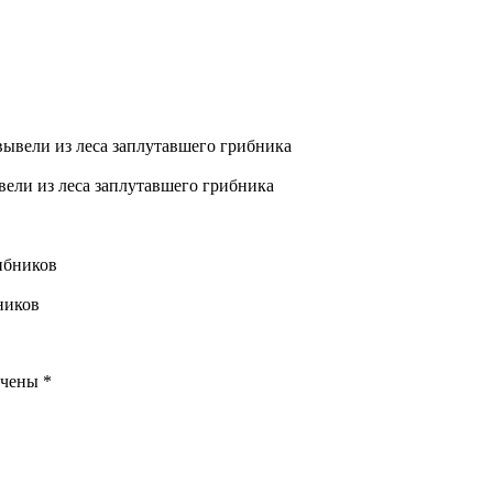
ели из леса заплутавшего грибника
ников
ечены
*