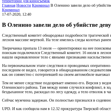
территории для киносъемок
Главная
Новости
Криминал
В Оленино завели дело об убийств
Криминал
17-07-2020, 12:40
В Оленино завели дело об убийстве дев
Следственный комитет обнародовал подробности трагической и
лесном массиве мертвой. На теле имелись следы колотых ране
Тверичанка пропала 13 июля — ориентировки на нее поисковые 
поискам подключился Следственный комитет. 16 июля в лесном 
нашли окровавленное тело с явными признаками насильственно
На первоначальном этапе следствия и проводимых оперативно-
последним ее видел, говорится в обнародованном следователя
как он совместно с потерпевшей на своем автомобиле выезжал
Тем не менее следствие подозревает именно его. Версия у ведо
Оленинского района. Там между ними случился конфликт, в ходе
бездыханное тело, раскидал по лесу одежду, а тело отволок в ча
Сейчас мужчина задержан. Он полностью признался в содеянно
UPD. И как сообщила нам в 12.32 прокуратура Тверской облас