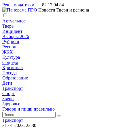
Рекламодателям
|
82.17
94.84
Новости Твери и региона
Актуальное
Тверь
Инцидент
Выборы 2026
Рубрики
Регион
ЖКХ
Культура
Социум
Криминал
Погода
Образование
Дети
Транспорт
Спорт
Звери
Здоровье
Говори и пиши правильно
Транспорт
31-01-2023, 22:30