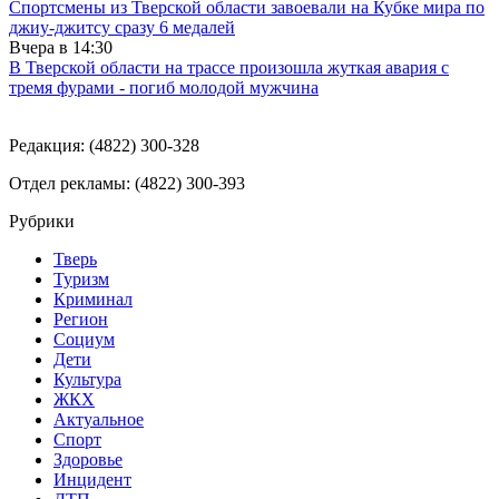
Спортсмены из Тверской области завоевали на Кубке мира по
джиу-джитсу сразу 6 медалей
Вчера в
14:30
В Тверской области на трассе произошла жуткая авария с
тремя фурами - погиб молодой мужчина
Редакция: (4822) 300-328
Отдел рекламы: (4822) 300-393
Рубрики
Тверь
Туризм
Криминал
Регион
Социум
Дети
Культура
ЖКХ
Актуальное
Спорт
Здоровье
Инцидент