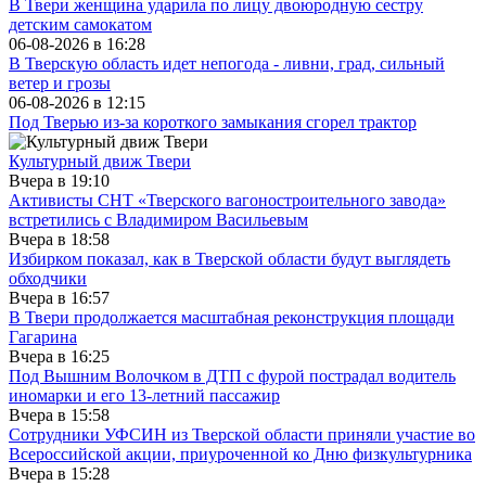
В Твери женщина ударила по лицу двоюродную сестру
детским самокатом
06-08-2026 в
16:28
В Тверскую область идет непогода - ливни, град, сильный
ветер и грозы
06-08-2026 в
12:15
Под Тверью из-за короткого замыкания сгорел трактор
Культурный движ Твери
Вчера в
19:10
Активисты СНТ «Тверского вагоностроительного завода»
встретились с Владимиром Васильевым
Вчера в
18:58
Избирком показал, как в Тверской области будут выглядеть
обходчики
Вчера в
16:57
В Твери продолжается масштабная реконструкция площади
Гагарина
Вчера в
16:25
Под Вышним Волочком в ДТП с фурой пострадал водитель
иномарки и его 13-летний пассажир
Вчера в
15:58
Сотрудники УФСИН из Тверской области приняли участие во
Всероссийской акции, приуроченной ко Дню физкультурника
Вчера в
15:28