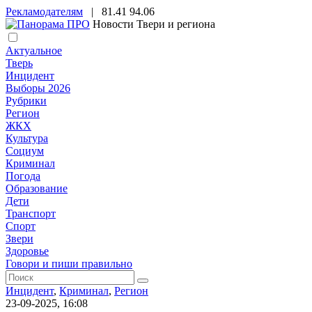
Рекламодателям
|
81.41
94.06
Новости Твери и региона
Актуальное
Тверь
Инцидент
Выборы 2026
Рубрики
Регион
ЖКХ
Культура
Социум
Криминал
Погода
Образование
Дети
Транспорт
Спорт
Звери
Здоровье
Говори и пиши правильно
Инцидент
,
Криминал
,
Регион
23-09-2025, 16:08