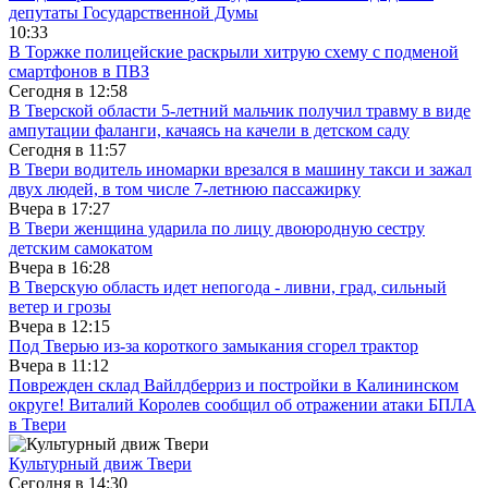
депутаты Государственной Думы
10:33
В Торжке полицейские раскрыли хитрую схему с подменой
смартфонов в ПВЗ
Сегодня в
12:58
В Тверской области 5-летний мальчик получил травму в виде
ампутации фаланги, качаясь на качели в детском саду
Сегодня в
11:57
В Твери водитель иномарки врезался в машину такси и зажал
двух людей, в том числе 7-летнюю пассажирку
Вчера в
17:27
В Твери женщина ударила по лицу двоюродную сестру
детским самокатом
Вчера в
16:28
В Тверскую область идет непогода - ливни, град, сильный
ветер и грозы
Вчера в
12:15
Под Тверью из-за короткого замыкания сгорел трактор
Вчера в
11:12
Поврежден склад Вайлдберриз и постройки в Калининском
округе! Виталий Королев сообщил об отражении атаки БПЛА
в Твери
Культурный движ Твери
Сегодня в
14:30