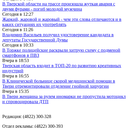
В Тверской области на трассе произошла жуткая авария с
двумя фурами - погиб молодой мужчина
Сегодня в
12:27
Жаркий, жаровой и жаровый - чем эти слова отличаются и в
каких ситуациях их употреблять
Сегодня в
11:26
Владимир Васильев получил удостоверение кандидата в
депутаты Государственной Думы
Сегодня в
10:33
В Торжке полицейские раскрыли хитрую схему с подменой
смартфонов в ПВЗ
Вчера в
18:53
Тверская область входит в ТОП-20 по развитию креативных
индустрий
Вчера в
16:55
В Клинической больнице скорой медицинской помощи в
Твери отремонтировали отделение гнойной хирургии
Вчера в
15:35
В Твери женщина за рулем иномарки не пропустила мотоцикл
и спровоцировала ДТП
Редакция: (4822) 300-328
Отдел рекламы: (4822) 300-393