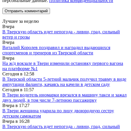
персональные данные.
Политика конфиденциальности
Лучшее за неделю
Вчера
В Тверскую область идет непогода - ливни, град, сильный
ветер и грозы
Вчера
Виталий Королев поздравил и наградил выдающихся
спортсменов и тренеров из Тверской области
Вчера
На ж/д вокзале в Твери изменили остановку первого вагона
на платформе №1
Сегодня в
12:58
В Тверской области 5-летний мальчик получил травму в виде
ампутации фаланги, качаясь на качели в детском саду
Сегодня в
11:57
В Твери водитель иномарки врезался в машину такси и зажал
двух людей, в том числе 7-летнюю пассажирку
Вчера в
17:27
В Твери женщина ударила по лицу двоюродную сестру
детским самокатом
Вчера в
16:28
В Тверскую область идет непогода - ливни, град, сильный