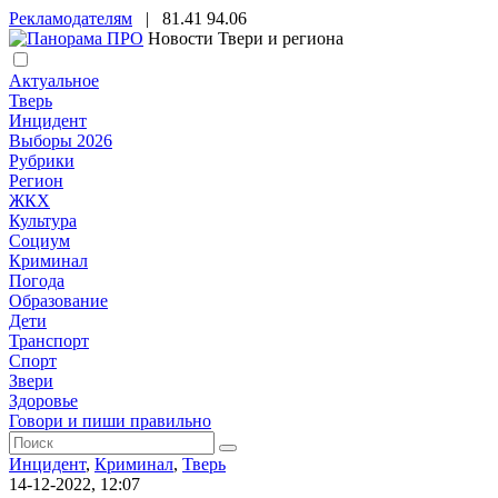
Рекламодателям
|
81.41
94.06
Новости Твери и региона
Актуальное
Тверь
Инцидент
Выборы 2026
Рубрики
Регион
ЖКХ
Культура
Социум
Криминал
Погода
Образование
Дети
Транспорт
Спорт
Звери
Здоровье
Говори и пиши правильно
Инцидент
,
Криминал
,
Тверь
14-12-2022, 12:07