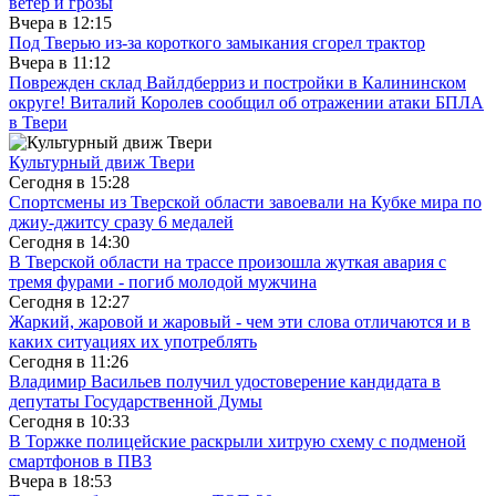
ветер и грозы
Вчера в
12:15
Под Тверью из-за короткого замыкания сгорел трактор
Вчера в
11:12
Поврежден склад Вайлдберриз и постройки в Калининском
округе! Виталий Королев сообщил об отражении атаки БПЛА
в Твери
Культурный движ Твери
Сегодня в
15:28
Спортсмены из Тверской области завоевали на Кубке мира по
джиу-джитсу сразу 6 медалей
Сегодня в
14:30
В Тверской области на трассе произошла жуткая авария с
тремя фурами - погиб молодой мужчина
Сегодня в
12:27
Жаркий, жаровой и жаровый - чем эти слова отличаются и в
каких ситуациях их употреблять
Сегодня в
11:26
Владимир Васильев получил удостоверение кандидата в
депутаты Государственной Думы
Сегодня в
10:33
В Торжке полицейские раскрыли хитрую схему с подменой
смартфонов в ПВЗ
Вчера в
18:53