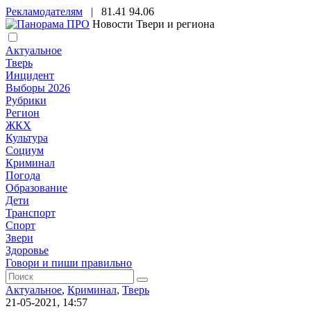
Рекламодателям
|
81.41
94.06
Новости Твери и региона
Актуальное
Тверь
Инцидент
Выборы 2026
Рубрики
Регион
ЖКХ
Культура
Социум
Криминал
Погода
Образование
Дети
Транспорт
Спорт
Звери
Здоровье
Говори и пиши правильно
Актуальное
,
Криминал
,
Тверь
21-05-2021, 14:57