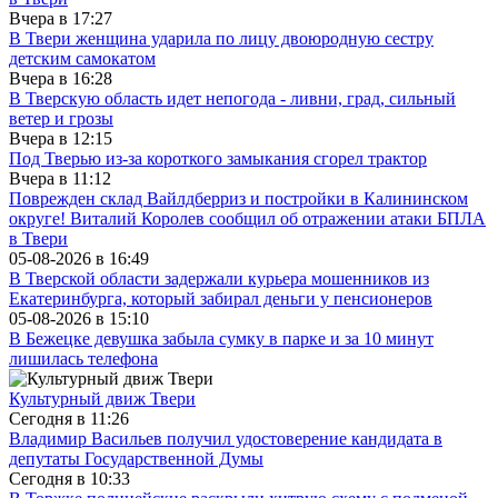
Вчера в
17:27
В Твери женщина ударила по лицу двоюродную сестру
детским самокатом
Вчера в
16:28
В Тверскую область идет непогода - ливни, град, сильный
ветер и грозы
Вчера в
12:15
Под Тверью из-за короткого замыкания сгорел трактор
Вчера в
11:12
Поврежден склад Вайлдберриз и постройки в Калининском
округе! Виталий Королев сообщил об отражении атаки БПЛА
в Твери
05-08-2026 в
16:49
В Тверской области задержали курьера мошенников из
Екатеринбурга, который забирал деньги у пенсионеров
05-08-2026 в
15:10
В Бежецке девушка забыла сумку в парке и за 10 минут
лишилась телефона
Культурный движ Твери
Сегодня в
11:26
Владимир Васильев получил удостоверение кандидата в
депутаты Государственной Думы
Сегодня в
10:33