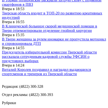
В Торжке полицейские раскрыли хитрую схему с подменой
смартфонов в ПВЗ
Вчера в
18:53
Тверская область входит в ТОП-20 по развитию креативных
индустрий
Вчера в
16:55
В Клинической больнице скорой медицинской помощи в
Твери отремонтировали отделение гнойной хирургии
Вчера в
15:35
В Твери женщина за рулем иномарки не пропустила мотоцикл
и спровоцировала ДТП
Вчера в
14:55
Председатель избирательной комиссии Тверской области
рассказала сотрудникам кадровой службы УФСИН о
предстоящих выборах
Вчера в
14:24
Виталий Королев поздравил и наградил выдающихся
спортсменов и тренеров из Тверской области
Редакция: (4822) 300-328
Отдел рекламы: (4822) 300-393
Рубрики