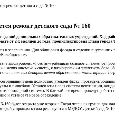
тся ремонт детского сада № 160
тся ремонт детского сада № 160
 зданий дошкольных образовательных учреждений. Ход рабо
расте от 2-х месяцев до года, проинспектировал Глава города
я к завершению. Для облицовки фасада и отделки внутренних п
 «Калейдоскоп».
десь, в этом районе, много лет работало большое стекольное пр
 и именно отсылка к стеклу, к разноцветным витражам дала иде
казала начальник департамента образования администрации Тве
 сегодняшний день полностью утеплен фасад, проведена обшивк
лы и пищеблок. Установлена новая система вентиляции, конди
противопожарной системы. В ближайшее время проведут работы п
ию и установят новое ограждение.
 №160 будет открыта уже вторая в Твери ясельная группа для мал
торый с прошлого года реализуется в МБДОУ Детский сад № 10. 