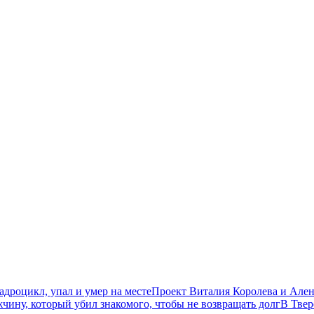
дроцикл, упал и умер на месте
Проект Виталия Королева и Ален
чину, который убил знакомого, чтобы не возвращать долг
В Твер