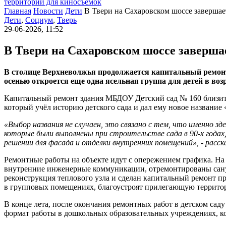
территории для киносъемок
Главная
Новости
Дети
В Твери на Сахаровском шоссе завершае
Дети
,
Социум
,
Тверь
29-06-2026, 11:52
В Твери на Сахаровском шоссе завершае
В столице Верхневолжья продолжается капитальный ремонт
осенью откроется еще одна ясельная группа для детей в воз
Капитальный ремонт здания МБДОУ Детский сад № 160 близитс
который учёл историю детского сада и дал ему новое название
«Выбор названия не случаен, это связано с тем, что именно з
которые были выполнены при строительстве сада в 90-х годах,
решении для фасада и отделки внутренних помещений», - расс
Ремонтные работы на объекте идут с опережением графика. На
внутренние инженерные коммуникации, отремонтированы сануз
реконструкция теплового узла и сделан капитальный ремонт 
в групповых помещениях, благоустроят прилегающую территор
В конце лета, после окончания ремонтных работ в детском саду
формат работы в дошкольных образовательных учреждениях, ко