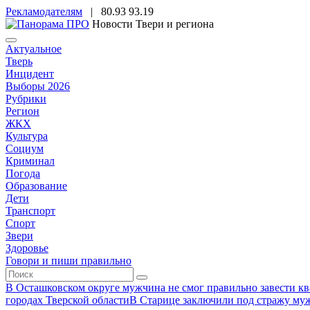
Рекламодателям
|
80.93
93.19
Новости Твери и региона
Актуальное
Тверь
Инцидент
Выборы 2026
Рубрики
Регион
ЖКХ
Культура
Социум
Криминал
Погода
Образование
Дети
Транспорт
Спорт
Звери
Здоровье
Говори и пиши правильно
В Осташковском округе мужчина не смог правильно завести ква
городах Тверской области
В Старице заключили под стражу муж