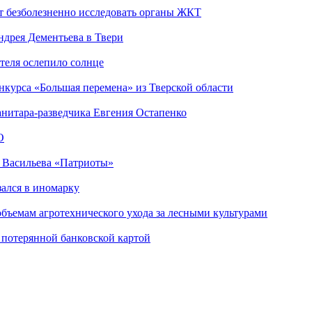
т безболезненно исследовать органы ЖКТ
дрея Дементьева в Твери
теля ослепило солнце
нкурса «Большая перемена» из Тверской области
анитара-разведчика Евгения Остапенко
О
а Васильева «Патриоты»
зался в иномарку
объемам агротехнического ухода за лесными культурами
 потерянной банковской картой