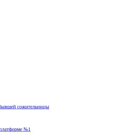
м бывшей сожительницы
а платформе №1