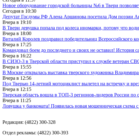
Новое оборудование городской больницы №6 в Твери позволяе
Сегодня в
10:30
Депутат Госдумы РФ Алена Аршинова посетила Дом поэзии Ан
Вчера в
19:10
В Твери девушка попала под колеса иномарки, потому что води
Вчера в
18:00
Виталий Королев поздравил победительниц Всероссийского ко
Вчера в
17:25
Командовал боем до последнего и своих не оставил! История с
Вчера в
16:22
В СИЗО-3 в Тверской области приступил к службе ветеран СВ
Вчера в
15:55
В Москве открылась выставка тверского художника Владимир
Вчера в
12:56
Под Тверью 14-летний мотоциклист вылетел на встречку и вре
Вчера в
12:15
Тверская область вошла в ТОП-3 регионов-лидеров России по 
Вчера в
11:25
Ловушка у банкомата! Появилась новая мошенническая схема с
Редакция: (4822) 300-328
Отдел рекламы: (4822) 300-393