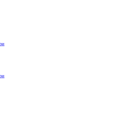
ри
ри