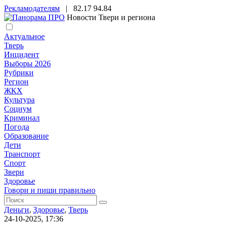
Рекламодателям
|
82.17
94.84
Новости Твери и региона
Актуальное
Тверь
Инцидент
Выборы 2026
Рубрики
Регион
ЖКХ
Культура
Социум
Криминал
Погода
Образование
Дети
Транспорт
Спорт
Звери
Здоровье
Говори и пиши правильно
Деньги
,
Здоровье
,
Тверь
24-10-2025, 17:36