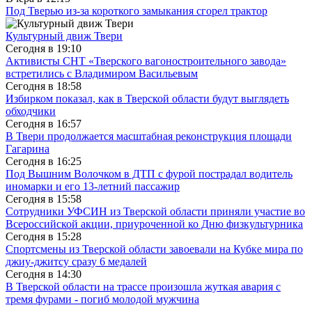
Под Тверью из-за короткого замыкания сгорел трактор
Культурный движ Твери
Сегодня в
19:10
Активисты СНТ «Тверского вагоностроительного завода»
встретились с Владимиром Васильевым
Сегодня в
18:58
Избирком показал, как в Тверской области будут выглядеть
обходчики
Сегодня в
16:57
В Твери продолжается масштабная реконструкция площади
Гагарина
Сегодня в
16:25
Под Вышним Волочком в ДТП с фурой пострадал водитель
иномарки и его 13-летний пассажир
Сегодня в
15:58
Сотрудники УФСИН из Тверской области приняли участие во
Всероссийской акции, приуроченной ко Дню физкультурника
Сегодня в
15:28
Спортсмены из Тверской области завоевали на Кубке мира по
джиу-джитсу сразу 6 медалей
Сегодня в
14:30
В Тверской области на трассе произошла жуткая авария с
тремя фурами - погиб молодой мужчина