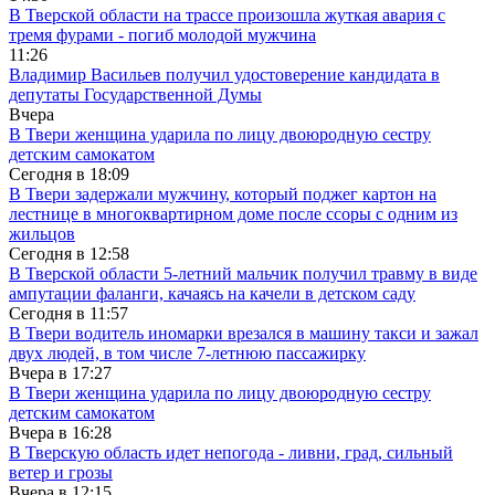
В Тверской области на трассе произошла жуткая авария с
тремя фурами - погиб молодой мужчина
11:26
Владимир Васильев получил удостоверение кандидата в
депутаты Государственной Думы
Вчера
В Твери женщина ударила по лицу двоюродную сестру
детским самокатом
Сегодня в
18:09
В Твери задержали мужчину, который поджег картон на
лестнице в многоквартирном доме после ссоры с одним из
жильцов
Сегодня в
12:58
В Тверской области 5-летний мальчик получил травму в виде
ампутации фаланги, качаясь на качели в детском саду
Сегодня в
11:57
В Твери водитель иномарки врезался в машину такси и зажал
двух людей, в том числе 7-летнюю пассажирку
Вчера в
17:27
В Твери женщина ударила по лицу двоюродную сестру
детским самокатом
Вчера в
16:28
В Тверскую область идет непогода - ливни, град, сильный
ветер и грозы
Вчера в
12:15