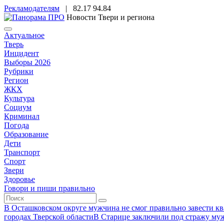
Рекламодателям
|
82.17
94.84
Новости Твери и региона
Актуальное
Тверь
Инцидент
Выборы 2026
Рубрики
Регион
ЖКХ
Культура
Социум
Криминал
Погода
Образование
Дети
Транспорт
Спорт
Звери
Здоровье
Говори и пиши правильно
В Осташковском округе мужчина не смог правильно завести ква
городах Тверской области
В Старице заключили под стражу муж