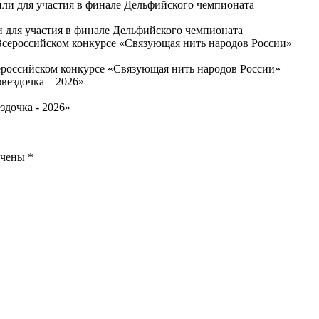
 для участия в финале Дельфийского чемпионата
­сий­ско­м конкурсе «Свя­зу­ю­щая нить на­ро­дов Рос­сии»
здочка - 2026»
ечены
*