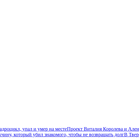
дроцикл, упал и умер на месте
Проект Виталия Королева и Ален
чину, который убил знакомого, чтобы не возвращать долг
В Твер