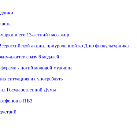
одчики
арина
марки и его 13-летний пассажир
Всероссийской акции, приуроченной ко Дню физкультурника
джиу-джитсу сразу 6 медалей
я фурами - погиб молодой мужчина
ких ситуациях их употреблять
аты Государственной Думы
артфонов в ПВЗ
ндустрий