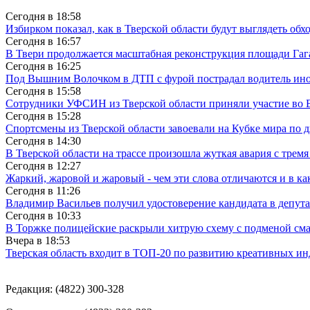
Сегодня в
18:58
Избирком показал, как в Тверской области будут выглядеть обх
Сегодня в
16:57
В Твери продолжается масштабная реконструкция площади Гаг
Сегодня в
16:25
Под Вышним Волочком в ДТП с фурой пострадал водитель ино
Сегодня в
15:58
Сотрудники УФСИН из Тверской области приняли участие во 
Сегодня в
15:28
Спортсмены из Тверской области завоевали на Кубке мира по 
Сегодня в
14:30
В Тверской области на трассе произошла жуткая авария с трем
Сегодня в
12:27
Жаркий, жаровой и жаровый - чем эти слова отличаются и в ка
Сегодня в
11:26
Владимир Васильев получил удостоверение кандидата в депут
Сегодня в
10:33
В Торжке полицейские раскрыли хитрую схему с подменой см
Вчера в
18:53
Тверская область входит в ТОП-20 по развитию креативных и
Редакция: (4822) 300-328