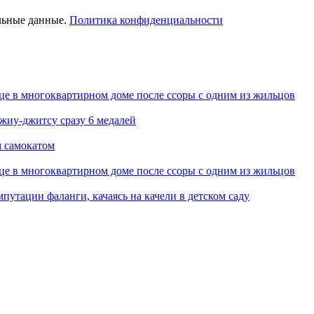
льные данные.
Политика конфиденциальности
це в многоквартирном доме после ссоры с одним из жильцов
джиу-джитсу сразу 6 медалей
м самокатом
це в многоквартирном доме после ссоры с одним из жильцов
путации фаланги, качаясь на качели в детском саду