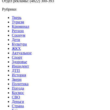
Отдел рекламы: (4822) 300-393
Рубрики
Тверь
Туризм
Криминал
Регион
Социум
Дети
Культура
ЖКХ
Актуальное
Спорт
Здоровье
Инцидент
ДТП
История
Звери
Политика
Погода
Космос
СВО
Деньги
Страна