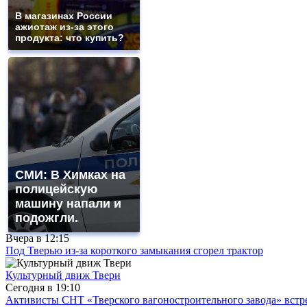
В магазинах России
ажиотаж из-за этого
продукта: что купить?
СМИ: В Химках на
полицейскую
машину напали и
подожгли.
Вчера в
12:15
Под Тверью из-за короткого замыкания сгорел трактор
Культурный движ Твери
Сегодня в
19:10
Активисты СНТ «Тверского вагоностроительного завода» вст