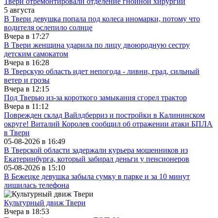
Твери отремонтировали отделение гнойной хирургии
5 августа
В Твери девушка попала под колеса иномарки, потому что
водителя ослепило солнце
Вчера в
17:27
В Твери женщина ударила по лицу двоюродную сестру
детским самокатом
Вчера в
16:28
В Тверскую область идет непогода - ливни, град, сильный
ветер и грозы
Вчера в
12:15
Под Тверью из-за короткого замыкания сгорел трактор
Вчера в
11:12
Поврежден склад Вайлдберриз и постройки в Калининском
округе! Виталий Королев сообщил об отражении атаки БПЛА
в Твери
05-08-2026 в
16:49
В Тверской области задержали курьера мошенников из
Екатеринбурга, который забирал деньги у пенсионеров
05-08-2026 в
15:10
В Бежецке девушка забыла сумку в парке и за 10 минут
лишилась телефона
Культурный движ Твери
Вчера в
18:53