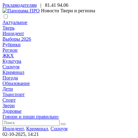
Рекламодателям
|
81.41
94.06
Новости Твери и региона
Актуальное
Тверь
Инцидент
Выборы 2026
Рубрики
Регион
ЖКХ
Культура
Социум
Криминал
Погода
Образование
Дети
Транспорт
Спорт
Звери
Здоровье
Говори и пиши правильно
Инцидент
,
Криминал
,
Социум
02-10-2025, 14:21