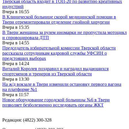
Тверская область входит в ТОП-20 по развитию креативных
индустрий
Вчера в
16:55
В Клинической больнице скорой медицинской помощи в
Твери отремонтировали отделение гнойной хирургии
Вчера в
15:35
В Твери женщина за рулем иномарки не пропустила мотоцикл
и спровоцировала ДТП
Вчера в
14:55
Председатель избирательной комиссии Тверской области
рассказала сотрудникам кадровой службы УФСИН о
предстоящих выборах
Вчера в
14:24
Виталий Королев поздравил и наградил выдающихся
спортсменов и тренеров из Тверской области
Вчера в
13:30
На ж/д вокзале в Твери изменили остановку первого вагона
на платформе №1
Вчера в
11:57
Новое оборудование городской больницы №6 в Твери
позволяет безболезненно исследовать органы ЖКТ
Редакция: (4822) 300-328