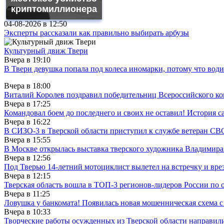
криптомиллионера
04-08-2026 в
12:50
Эксперты рассказали как правильно выбирать арбузы
Культурный движ Твери
Вчера в
19:10
В Твери девушка попала под колеса иномарки, потому что води
Вчера в
18:00
Виталий Королев поздравил победительниц Всероссийского ко
Вчера в
17:25
Командовал боем до последнего и своих не оставил! История с
Вчера в
16:22
В СИЗО-3 в Тверской области приступил к службе ветеран СВ
Вчера в
15:55
В Москве открылась выставка тверского художника Владимир
Вчера в
12:56
Под Тверью 14-летний мотоциклист вылетел на встречку и вре
Вчера в
12:15
Тверская область вошла в ТОП-3 регионов-лидеров России по 
Вчера в
11:25
Ловушка у банкомата! Появилась новая мошенническая схема с
Вчера в
10:33
Творческие работы осужденных из Тверской области направили