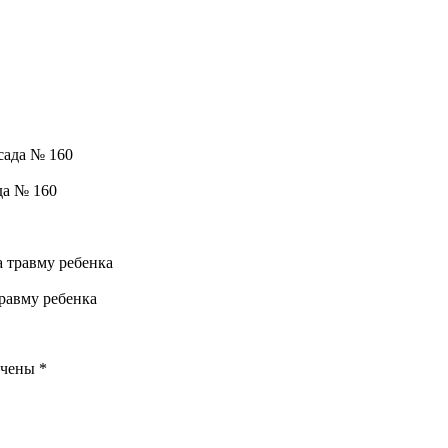
да № 160
травму ребенка
ечены
*