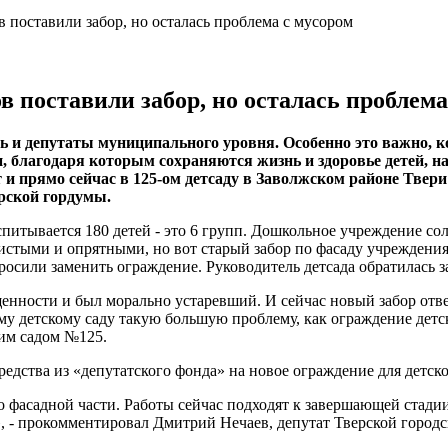
в поставили забор, но осталась проблема с мусором
в поставили забор, но осталась проблема
ь и депутаты муниципального уровня. Особенно это важно, ко
, благодаря которым сохраняются жизнь и здоровье детей, на
 и прямо сейчас в 125-ом детсаду в Заволжском районе Твери
рской гордумы.
питывается 180 детей - это 6 групп. Дошкольное учреждение соли
стыми и опрятными, но вот старый забор по фасаду учреждения
росили заменить ограждение. Руководитель детсада обратилась 
енности и был морально устаревший. И сейчас новый забор отв
у детскому саду такую большую проблему, как ограждение детс
ким садом №125.
дства из «депутатского фонда» на новое ограждение для детско
о фасадной части. Работы сейчас подходят к завершающей стадии
, - прокомментировал Дмитрий Нечаев, депутат Тверской городс