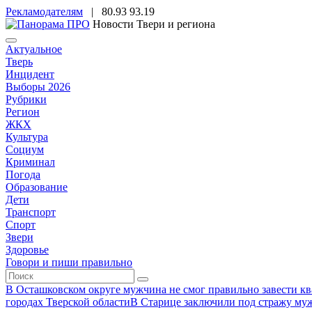
Рекламодателям
|
80.93
93.19
Новости Твери и региона
Актуальное
Тверь
Инцидент
Выборы 2026
Рубрики
Регион
ЖКХ
Культура
Социум
Криминал
Погода
Образование
Дети
Транспорт
Спорт
Звери
Здоровье
Говори и пиши правильно
В Осташковском округе мужчина не смог правильно завести ква
городах Тверской области
В Старице заключили под стражу муж