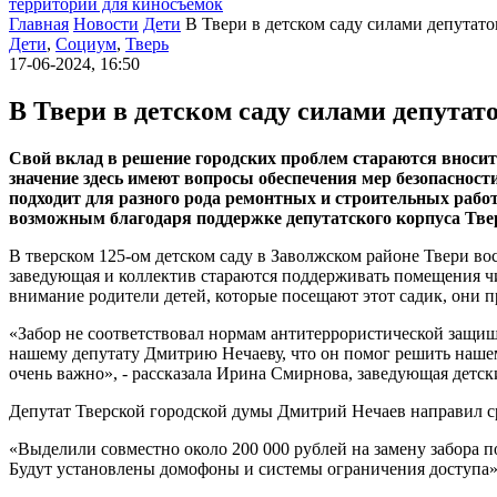
территории для киносъемок
Главная
Новости
Дети
В Твери в детском саду силами депутато
Дети
,
Социум
,
Тверь
17-06-2024, 16:50
В Твери в детском саду силами депутато
Свой вклад в решение городских проблем стараются вносит
значение здесь имеют вопросы обеспечения мер безопасности
подходит для разного рода ремонтных и строительных работ
возможным благодаря поддержке депутатского корпуса Тве
В тверском 125-ом детском саду в Заволжском районе Твери вос
заведующая и коллектив стараются поддерживать помещения чи
внимание родители детей, которые посещают этот садик, они п
«Забор не соответствовал нормам антитеррористической защищ
нашему депутату Дмитрию Нечаеву, что он помог решить нашем
очень важно», - рассказала Ирина Смирнова, заведующая детс
Депутат Тверской городской думы Дмитрий Нечаев направил сре
«Выделили совместно около 200 000 рублей на замену забора п
Будут установлены домофоны и системы ограничения доступа»