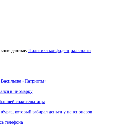
льные данные.
Политика конфиденциальности
а Васильева «Патриоты»
зался в иномарку
м бывшей сожительницы
нбурга, который забирал деньги у пенсионеров
сь телефона