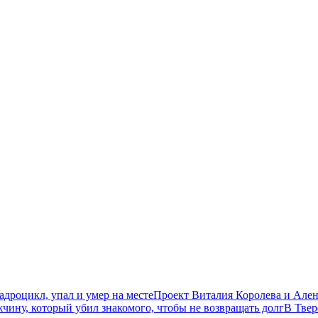
дроцикл, упал и умер на месте
Проект Виталия Королева и Ален
чину, который убил знакомого, чтобы не возвращать долг
В Твер