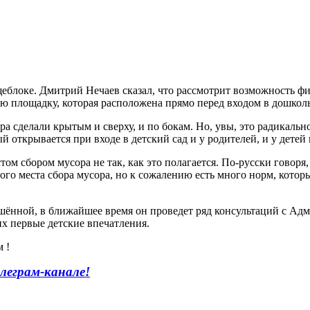
пищеблоке. Дмитрий Нечаев сказал, что рассмотрит возможность
ю площадку, которая расположена прямо перед входом в дошкол
сора сделали крытым и сверху, и по бокам. Но, увы, это радика
й открывается при входе в детский сад и у родителей, и у дете
ом сбором мусора не так, как это полагается. По-русски говоря
того места сбора мусора, но к сожалению есть много норм, кото
шённой, в ближайшее время он проведет ряд консультаций с Ад
х первые детские впечатления.
 !
леграм-канале
!