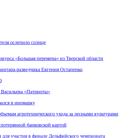
теля ослепило солнце
нкурса «Большая перемена» из Тверской области
анитара-разведчика Евгения Остапенко
О
а Васильева «Патриоты»
зался в иномарку
объемам агротехнического ухода за лесными культурами
 потерянной банковской картой
 для участия в финале Дельфийского чемпионата