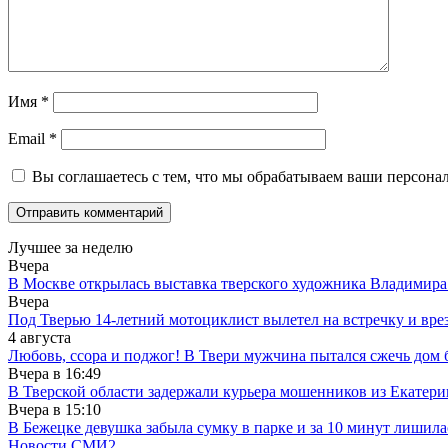
Имя
*
Email
*
Вы соглашаетесь с тем, что мы обрабатываем ваши персона
Лучшее за неделю
Вчера
В Москве открылась выставка тверского художника Владимир
Вчера
Под Тверью 14-летний мотоциклист вылетел на встречку и вре
4 августа
Любовь, ссора и поджог! В Твери мужчина пытался сжечь до
Вчера в
16:49
В Тверской области задержали курьера мошенников из Екатери
Вчера в
15:10
В Бежецке девушка забыла сумку в парке и за 10 минут лишила
Новости СМИ2