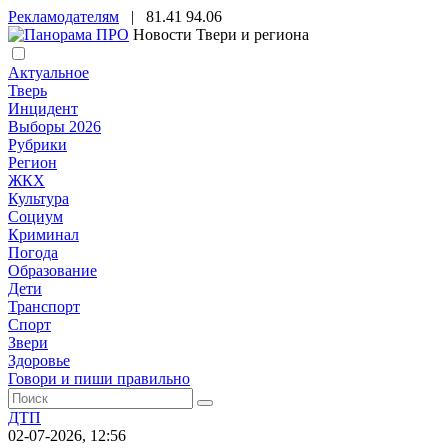
Рекламодателям
|
81.41
94.06
Новости Твери и региона
Актуальное
Тверь
Инцидент
Выборы 2026
Рубрики
Регион
ЖКХ
Культура
Социум
Криминал
Погода
Образование
Дети
Транспорт
Спорт
Звери
Здоровье
Говори и пиши правильно
ДТП
02-07-2026, 12:56