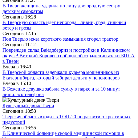
Сегодня в
17:27
В Твери женщина ударила по лицу двоюродную сестру
детским самокатом
Сегодня в
16:28
В Тверскую область идет непогода - ливни, град, сильный
ветер и грозы
Сегодня в
12:15
Под Тверью из-за короткого замыкания сгорел трактор
Сегодня в
11:12
Поврежден склад Вайлдберриз и постройки в Калининском
округе! Виталий Королев сообщил об отражении атаки БПЛА
в Твери
Вчера в
16:49
В Тверской области задержали курьера мошенников из
Екатеринбурга, который забирал деньги у пенсионеров
Вчера в
15:10
В Бежецке девушка забыла сумку в парке и за 10 минут
лишилась телефона
Культурный движ Твери
Сегодня в
18:53
Тверская область входит в ТОП-20 по развитию креативных
индустрий
Сегодня в
16:55
В Клинической больнице скорой медицинской помощи в