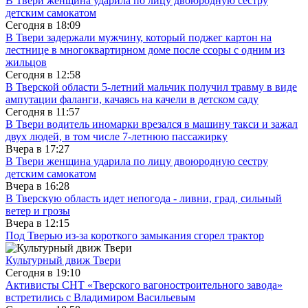
В Твери женщина ударила по лицу двоюродную сестру
детским самокатом
Сегодня в
18:09
В Твери задержали мужчину, который поджег картон на
лестнице в многоквартирном доме после ссоры с одним из
жильцов
Сегодня в
12:58
В Тверской области 5-летний мальчик получил травму в виде
ампутации фаланги, качаясь на качели в детском саду
Сегодня в
11:57
В Твери водитель иномарки врезался в машину такси и зажал
двух людей, в том числе 7-летнюю пассажирку
Вчера в
17:27
В Твери женщина ударила по лицу двоюродную сестру
детским самокатом
Вчера в
16:28
В Тверскую область идет непогода - ливни, град, сильный
ветер и грозы
Вчера в
12:15
Под Тверью из-за короткого замыкания сгорел трактор
Культурный движ Твери
Сегодня в
19:10
Активисты СНТ «Тверского вагоностроительного завода»
встретились с Владимиром Васильевым