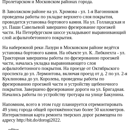
Пролетарском и Московском районах города.
В Заволжском районе на ул. Хромова - ул. 1-я Вагонников
проведены работы по укладке верхнего слоя покрытия,
проводится установка бортового камня. На ул. Голландская и
ул. Паши Савельевой завершено фрезерование проезжей
части. На Петербургском шоссе укладывают выравнивающий
слой асфальтобетонного покрытия.
На набережной реки Лазури в Московском районе ведётся
установка бортового камня. На объекте ул. К. Либкнехта - ул.
Тракторная завершены работы по фрезерованию проезжей
части, началась укладка выравнивающего слоя
асфальтобетонного покрытия. На проезде от Октябрьского
проспекта до ул. Лермонтова, включая проезд от д. 2 по ул. 2-я
Куклиновка до ул. Королева, проведены работы по
фрезерованию проезжей части и устройству щебеночного
покрытия. Завершено фрезерование дороги на ул. Бригадная.
Начались работы по устройству тротуара на улице Бакунина.
Напомним, всего в этом году планируется отремонтировать
49 улиц города общей протяжённостью более 50 километров.
Интерактивная карта ремонта тверских дорог размещена по
адресу http://bit.do/dorogi2022.
editor