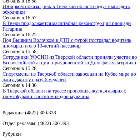
Сегодня в
18:58
Избирком показал, как в Тверской области будут выглядеть
обходчики
Сегодня в
16:57
В Твери продолжается масштабная реконструкция площади
Гагарина
Сегодня в
16:25
Под Вышним Волочком в ДТП с фурой пострадал водитель
иномарки и его 13-летний пассажир
Сегодня в
15:58
Сотрудники УФСИН из Тверской области приняли участие во
Всероссийской акции, приуроченной ко Дню физкультурника
Сегодня в
15:28
Спортсмены из Тверской области завоевали на Кубке мира по
джиу-джитсу сразу 6 медалей
Сегодня в
14:30
В Тверской области на трассе произошла жуткая авария с
тремя фурами - погиб молодой мужчина
Редакция: (4822) 300-328
Отдел рекламы: (4822) 300-393
Рубрики