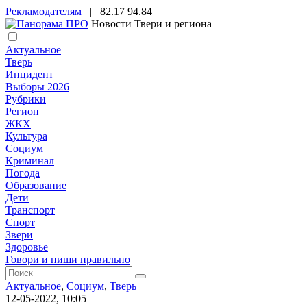
Рекламодателям
|
82.17
94.84
Новости Твери и региона
Актуальное
Тверь
Инцидент
Выборы 2026
Рубрики
Регион
ЖКХ
Культура
Социум
Криминал
Погода
Образование
Дети
Транспорт
Спорт
Звери
Здоровье
Говори и пиши правильно
Актуальное
,
Социум
,
Тверь
12-05-2022, 10:05