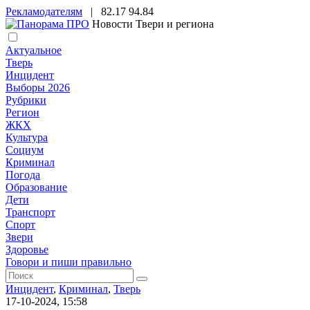
Рекламодателям
|
82.17
94.84
Новости Твери и региона
Актуальное
Тверь
Инцидент
Выборы 2026
Рубрики
Регион
ЖКХ
Культура
Социум
Криминал
Погода
Образование
Дети
Транспорт
Спорт
Звери
Здоровье
Говори и пиши правильно
Инцидент
,
Криминал
,
Тверь
17-10-2024, 15:58