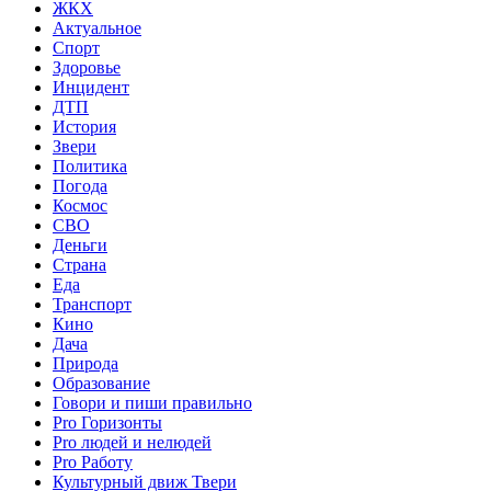
ЖКХ
Актуальное
Спорт
Здоровье
Инцидент
ДТП
История
Звери
Политика
Погода
Космос
СВО
Деньги
Страна
Еда
Транспорт
Кино
Дача
Природа
Образование
Говори и пиши правильно
Pro Горизонты
Pro людей и нелюдей
Pro Работу
Культурный движ Твери