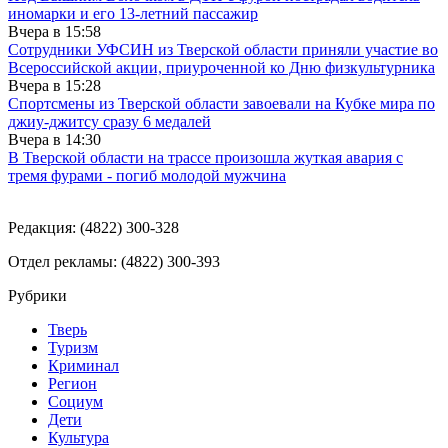
иномарки и его 13-летний пассажир
Вчера в
15:58
Сотрудники УФСИН из Тверской области приняли участие во
Всероссийской акции, приуроченной ко Дню физкультурника
Вчера в
15:28
Спортсмены из Тверской области завоевали на Кубке мира по
джиу-джитсу сразу 6 медалей
Вчера в
14:30
В Тверской области на трассе произошла жуткая авария с
тремя фурами - погиб молодой мужчина
Редакция: (4822) 300-328
Отдел рекламы: (4822) 300-393
Рубрики
Тверь
Туризм
Криминал
Регион
Социум
Дети
Культура