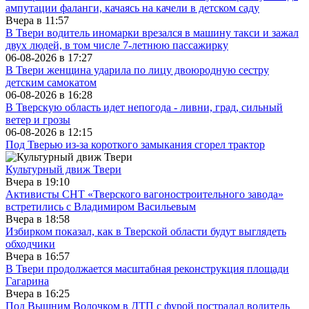
ампутации фаланги, качаясь на качели в детском саду
Вчера в
11:57
В Твери водитель иномарки врезался в машину такси и зажал
двух людей, в том числе 7-летнюю пассажирку
06-08-2026 в
17:27
В Твери женщина ударила по лицу двоюродную сестру
детским самокатом
06-08-2026 в
16:28
В Тверскую область идет непогода - ливни, град, сильный
ветер и грозы
06-08-2026 в
12:15
Под Тверью из-за короткого замыкания сгорел трактор
Культурный движ Твери
Вчера в
19:10
Активисты СНТ «Тверского вагоностроительного завода»
встретились с Владимиром Васильевым
Вчера в
18:58
Избирком показал, как в Тверской области будут выглядеть
обходчики
Вчера в
16:57
В Твери продолжается масштабная реконструкция площади
Гагарина
Вчера в
16:25
Под Вышним Волочком в ДТП с фурой пострадал водитель