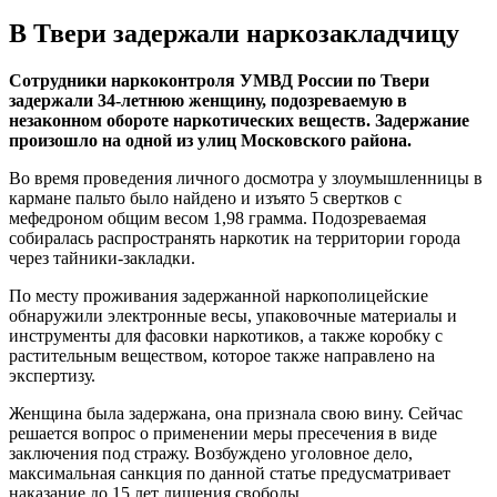
В Твери задержали наркозакладчицу
Сотрудники наркоконтроля УМВД России по Твери
задержали 34-летнюю женщину, подозреваемую в
незаконном обороте наркотических веществ. Задержание
произошло на одной из улиц Московского района.
Во время проведения личного досмотра у злоумышленницы в
кармане пальто было найдено и изъято 5 свертков с
мефедроном общим весом 1,98 грамма. Подозреваемая
собиралась распространять наркотик на территории города
через тайники-закладки.
По месту проживания задержанной наркополицейские
обнаружили электронные весы, упаковочные материалы и
инструменты для фасовки наркотиков, а также коробку с
растительным веществом, которое также направлено на
экспертизу.
Женщина была задержана, она признала свою вину. Сейчас
решается вопрос о применении меры пресечения в виде
заключения под стражу. Возбуждено уголовное дело,
максимальная санкция по данной статье предусматривает
наказание до 15 лет лишения свободы.