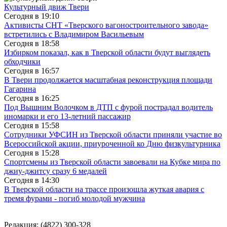
Культурный движ Твери
Сегодня в
19:10
Активисты СНТ «Тверского вагоностроительного завода»
встретились с Владимиром Васильевым
Сегодня в
18:58
Избирком показал, как в Тверской области будут выглядеть
обходчики
Сегодня в
16:57
В Твери продолжается масштабная реконструкция площади
Гагарина
Сегодня в
16:25
Под Вышним Волочком в ДТП с фурой пострадал водитель
иномарки и его 13-летний пассажир
Сегодня в
15:58
Сотрудники УФСИН из Тверской области приняли участие во
Всероссийской акции, приуроченной ко Дню физкультурника
Сегодня в
15:28
Спортсмены из Тверской области завоевали на Кубке мира по
джиу-джитсу сразу 6 медалей
Сегодня в
14:30
В Тверской области на трассе произошла жуткая авария с
тремя фурами - погиб молодой мужчина
Редакция: (4822) 300-328