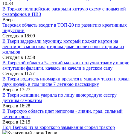
10:33
В Торжке полицейские раскрыли хитрую схему с подменой
смартфонов в ПВЗ
Вчера
Тверская область входит в ТОП-20 по развитию креативных
индустрий
Сегодня в
18:09
В Твери задержали мужчину, который поджег картон на
лестнице в многоквартирном доме после ссоры с одним из
жильцов
Сегодня в
12:58
В Тверской области 5-летний мальчик получил травму в виде
ампутации фаланги, качаясь на качели в детском саду
Сегодня в
11:57
В Твери водитель иномарки врезался в машину такси и зажал
двух людей, в том числе 7-летнюю пассажирку
Вчера в
17:27
В Твери женщина ударила по лицу двоюродную сестру
детским самокатом
Вчера в
16:28
В Тверскую область идет непогода - ливни, град, сильный
ветер и грозы
Вчера в
12:15
Под Тверью из-за короткого замыкания сгорел трактор