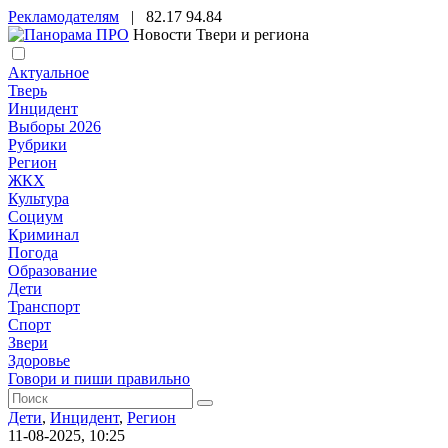
Рекламодателям
|
82.17
94.84
Новости Твери и региона
Актуальное
Тверь
Инцидент
Выборы 2026
Рубрики
Регион
ЖКХ
Культура
Социум
Криминал
Погода
Образование
Дети
Транспорт
Спорт
Звери
Здоровье
Говори и пиши правильно
Дети
,
Инцидент
,
Регион
11-08-2025, 10:25